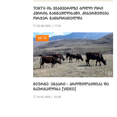
TOKTV-ᲘᲡ ᲕᲔᲑᲒᲕᲔᲠᲓᲖᲔ ᲑᲝᲚᲝ ᲝᲠᲘ
ᲙᲕᲘᲠᲘᲡ ᲒᲐᲜᲛᲐᲕᲚᲝᲑᲐᲨᲘ, ᲙᲘᲑᲔᲠᲨᲔᲢᲔᲕᲐ
ᲝᲠᲯᲔᲠ ᲒᲐᲜᲮᲝᲠᲪᲘᲔᲚᲓᲐ
03.08.2026 / 17:47
ᲛᲔᲣᲠᲜᲔ: ᲔᲛᲙᲐᲠᲘ – ᲞᲠᲝᲤᲘᲚᲐᲥᲢᲘᲙᲐ ᲓᲐ
ᲛᲙᲣᲠᲜᲐᲚᲝᲑᲐ [VIDEO]
16.03.2018 / 16:04