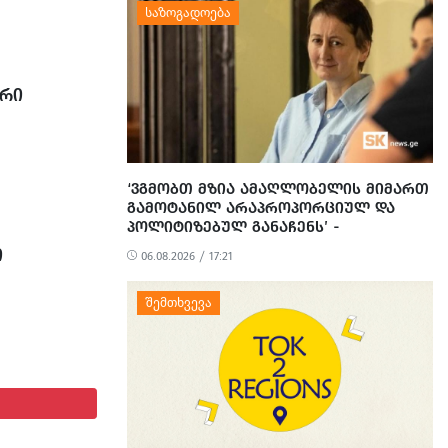
ᲝᲠᲘ
‘ᲕᲒᲛᲝᲑᲗ ᲛᲖᲘᲐ ᲐᲛᲐᲦᲚᲝᲑᲔᲚᲘᲡ ᲛᲘᲛᲐᲠᲗ
ᲒᲐᲛᲝᲢᲐᲜᲘᲚ ᲐᲠᲐᲞᲠᲝᲞᲝᲠᲪᲘᲣᲚ ᲓᲐ
ᲞᲝᲚᲘᲢᲘᲖᲔᲑᲣᲚ ᲒᲐᲜᲐᲩᲔᲜᲡ’ -
ᲔᲕᲠᲝᲙᲐᲕᲨᲘᲠᲘᲡ ᲡᲐᲔᲚᲩᲝ
Ი
06.08.2026 / 17:21