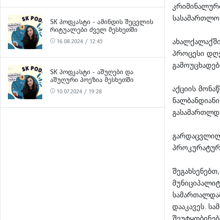
კრიმინალურ
სასამართლო
SK ᲞᲝᲓᲙᲐᲡᲢᲘ - ᲐᲛᲘᲜᲓᲘᲡ ᲨᲔᲪᲕᲚᲘᲡ
ᲠᲘᲢᲣᲐᲚᲔᲑᲘ ᲫᲕᲔᲚ ᲛᲔᲡᲮᲔᲗᲨᲘ
ახალქალაქში
16.08.2024 / 12:45
პროცესი დღე
გამოუცხადებ
SK ᲞᲝᲓᲙᲐᲡᲢᲘ - ᲐᲨᲣᲦᲔᲑᲘ ᲓᲐ
ᲐᲨᲣᲦᲣᲠᲘ ᲞᲝᲔᲖᲘᲐ ᲛᲔᲡᲮᲔᲗᲨᲘ
აქციის მონა
10.07.2024 / 19:28
ნალბანდიანი
გასამართლდნ
გარდაცვლილ
პროკურატური
შეგახსენებთ
მუნიციპალიტ
სამართალდამ
დააკავეს. სა
შეუტყობინე