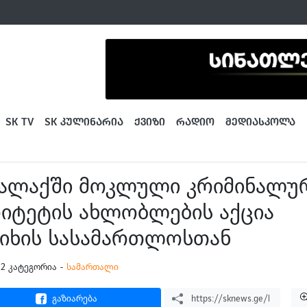
SK TV
SK ᲙᲣᲚᲘᲜᲐᲠᲘᲐ
ᲥᲕᲘᲖᲘ
ᲠᲐᲓᲘᲝ
ᲛᲔᲓᲘᲐᲡᲙᲝᲚᲐ
ალაქში მოკლული კრიმინალუ
იტეტის ახლობლების აქცია
იხის სასამართლოსთან
:32 კატეგორია -
სამართალი
გაზიარება