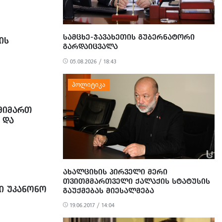
ᲡᲐᲛᲪᲮᲔ-ᲯᲐᲕᲐᲮᲔᲗᲘᲡ ᲒᲣᲑᲔᲠᲜᲐᲢᲝᲠᲘ
ᲘᲡ
ᲒᲐᲠᲓᲐᲘᲪᲕᲐᲚᲐ
05.08.2026 / 18:43
ᲛᲘᲛᲐᲠᲗ
 ᲓᲐ
ᲐᲮᲐᲚᲪᲘᲮᲘᲡ ᲞᲘᲠᲕᲔᲚᲘ ᲛᲔᲠᲘ
ᲗᲕᲘᲗᲛᲛᲐᲠᲗᲕᲔᲚᲘ ᲥᲐᲚᲐᲥᲘᲡ ᲡᲢᲐᲢᲣᲡᲘᲡ
ᲨᲘ ᲣᲙᲐᲜᲝᲜᲝ
ᲒᲐᲣᲥᲛᲔᲑᲐᲡ ᲛᲘᲔᲡᲐᲚᲛᲔᲑᲐ
19.06.2017 / 14:04