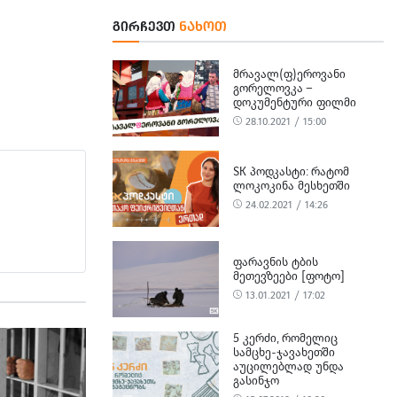
ᲒᲘᲠᲩᲔᲕᲗ
ᲜᲐᲮᲝᲗ
ᲛᲠᲐᲕᲐᲚ(Ფ)ᲔᲠᲝᲕᲐᲜᲘ
ᲒᲝᲠᲔᲚᲝᲕᲙᲐ –
ᲓᲝᲙᲣᲛᲔᲜᲢᲣᲠᲘ ᲤᲘᲚᲛᲘ
28.10.2021 / 15:00
SK ᲞᲝᲓᲙᲐᲡᲢᲘ: ᲠᲐᲢᲝᲛ
ᲚᲝᲙᲝᲙᲘᲜᲐ ᲛᲔᲡᲮᲔᲗᲨᲘ
24.02.2021 / 14:26
ᲤᲐᲠᲐᲕᲜᲘᲡ ᲢᲑᲘᲡ
ᲛᲔᲗᲔᲕᲖᲔᲔᲑᲘ [ᲤᲝᲢᲝ]
13.01.2021 / 17:02
5 ᲙᲔᲠᲫᲘ, ᲠᲝᲛᲔᲚᲘᲪ
ᲡᲐᲛᲪᲮᲔ-ᲯᲐᲕᲐᲮᲔᲗᲨᲘ
ᲐᲣᲪᲘᲚᲔᲑᲚᲐᲓ ᲣᲜᲓᲐ
ᲒᲐᲡᲘᲜᲯᲝ