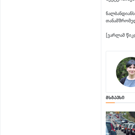
ნალბანდიანს
თანამშრომელ
[ვარლამ წიკ
ᲛᲡᲒᲐᲕᲡᲘ