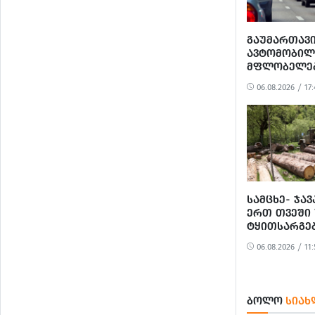
ᲒᲐᲣᲛᲐᲠᲗᲐᲕ
ᲐᲕᲢᲝᲛᲝᲑᲘᲚ
ᲛᲤᲚᲝᲑᲔᲚᲔᲑ
ᲪᲜᲝᲑᲔᲑᲘᲡ Გ
06.08.2026 / 17:
3 ᲞᲘᲠᲘ ᲓᲐᲐᲙ
ᲡᲐᲛᲪᲮᲔ- ᲯᲐᲕ
ᲔᲠᲗ ᲗᲕᲔᲨᲘ
ᲢᲧᲘᲗᲡᲐᲠᲒᲔ
ᲤᲐᲥᲢᲘ ᲒᲐᲛ
06.08.2026 / 11:
ᲑᲝᲚᲝ
ᲡᲘᲐᲮ