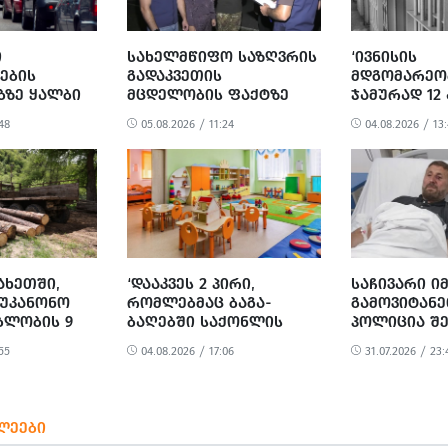
Ი
ᲡᲐᲮᲔᲚᲛᲬᲘᲤᲝ ᲡᲐᲖᲦᲕᲠᲘᲡ
‘ᲘᲕᲜᲘᲡᲘᲡ
ᲔᲑᲘᲡ
ᲒᲐᲓᲐᲙᲕᲔᲗᲘᲡ
ᲛᲓᲒᲝᲛᲐᲠᲔᲝ
ᲖᲔ ᲧᲐᲚᲑᲘ
ᲛᲪᲓᲔᲚᲝᲑᲘᲡ ᲤᲐᲥᲢᲖᲔ
ᲯᲐᲛᲣᲠᲐᲓ 12
ᲐᲪᲔᲛᲘᲡᲗᲕᲘᲡ
ᲡᲐᲛᲘ ᲛᲝᲥᲐᲚᲐᲥᲔ
ᲓᲐᲠᲩᲔᲜᲘᲚᲘ’
48
05.08.2026 / 11:24
04.08.2026 / 13:
ᲐᲕᲔᲡ
ᲓᲐᲐᲙᲐᲕᲔᲡ.
ᲑᲣᲠᲯᲐᲜᲐᲫᲔ
ᲐᲮᲔᲗᲨᲘ,
‘ᲓᲐᲐᲙᲕᲔᲡ 2 ᲞᲘᲠᲘ,
ᲡᲐᲩᲘᲕᲐᲠᲘ Ი
 ᲣᲙᲐᲜᲝᲜᲝ
ᲠᲝᲛᲚᲔᲑᲛᲐᲪ ᲑᲐᲒᲐ-
ᲒᲐᲛᲝᲕᲘᲢᲐᲜᲔ
ᲑᲚᲝᲑᲘᲡ 9
ᲑᲐᲦᲔᲑᲨᲘ ᲡᲐᲥᲝᲜᲚᲘᲡ
ᲞᲝᲚᲘᲪᲘᲐ Შ
ᲝᲕᲚᲘᲜᲓᲐ
ᲮᲝᲠᲪᲘᲡ ᲜᲐᲪᲕᲚᲐᲓ,
ᲫᲛᲐᲡ ᲗᲣᲠᲥ
55
04.08.2026 / 17:06
31.07.2026 / 23:
ᲛᲝᲢᲧᲣᲔᲑᲘᲗ, ᲪᲮᲔᲜᲘᲡ
ᲣᲨᲕᲔᲑᲓᲐ – Ნ
ᲮᲝᲠᲪᲘ ᲨᲔᲘᲢᲐᲜᲔᲡ’ - ᲡᲣᲡ-
ᲘᲛᲐᲛᲘᲡ ᲠᲫᲐ
Ი
ᲚᲔᲔᲑᲘ