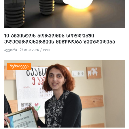
10 ᲐᲒᲕᲘᲡᲢᲝᲡ ᲑᲝᲠᲯᲝᲛᲘᲡ ᲡᲝᲤᲚᲔᲑᲨᲘ
ᲔᲚᲔᲢᲥᲠᲝᲔᲜᲔᲠᲒᲘᲘᲡ ᲛᲘᲬᲝᲓᲔᲑᲐ ᲨᲔᲘᲖᲦᲣᲓᲔᲑᲐ
ავტორი
07.08.2026 / 19:16