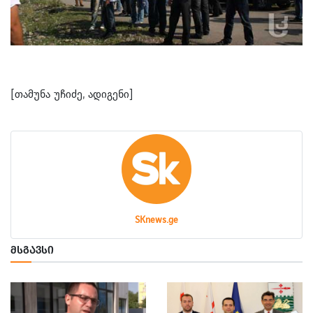
[თამუნა უჩიძე, ადიგენი]
SKnews.ge
ᲛᲡᲒᲐᲕᲡᲘ