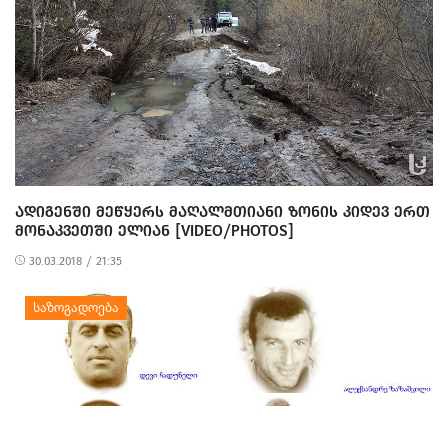
ᲐᲓᲘᲒᲔᲜᲨᲘ ᲛᲔᲬᲧᲔᲠᲡ ᲛᲐᲦᲐᲚᲛᲗᲘᲐᲜᲘ ᲖᲝᲜᲘᲡ ᲙᲘᲓᲔᲕ ᲔᲠᲗ
ᲛᲝᲜᲐᲙᲕᲔᲗᲨᲘ ᲔᲚᲘᲐᲜ [VIDEO/PHOTOS]
30.03.2018 / 21:35