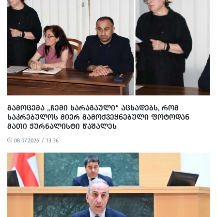
ᲒᲐᲛᲝᲪᲔᲛᲐ „ᲩᲔᲛᲘ ᲮᲐᲠᲐᲒᲐᲣᲚᲘ“ ᲐᲪᲮᲐᲓᲔᲑᲡ, ᲠᲝᲛ
ᲡᲐᲙᲠᲔᲑᲣᲚᲝᲡ ᲛᲘᲔᲠ ᲒᲐᲛᲝᲥᲕᲔᲧᲜᲔᲑᲣᲚᲘ ᲤᲝᲢᲝᲓᲐᲜ
ᲛᲐᲗᲘ ᲟᲣᲠᲜᲐᲚᲘᲡᲢᲘ ᲬᲐᲨᲐᲚᲔᲡ
08.07.2026 / 13:36