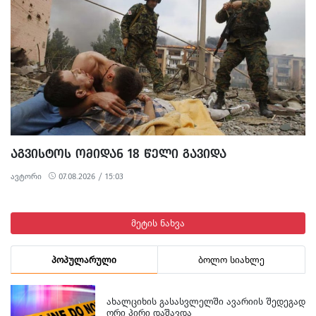
უქმნის.
ᲐᲒᲕᲘᲡᲢᲝᲡ ᲝᲛᲘᲓᲐᲜ 18 ᲬᲔᲚᲘ ᲒᲐᲕᲘᲓᲐ
ავტორი
07.08.2026 / 15:03
მეტის ნახვა
პოპულარული
ბოლო სიახლე
ᲐᲮᲐᲚᲪᲘᲮᲘᲡ ᲒᲐᲡᲐᲡᲕᲚᲔᲚᲨᲘ ᲐᲕᲐᲠᲘᲘᲡ ᲨᲔᲓᲔᲒᲐᲓ
ᲝᲠᲘ ᲞᲘᲠᲘ ᲓᲐᲨᲐᲕᲓᲐ