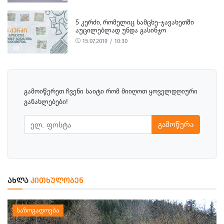
5 ᲙᲔᲠᲫᲘ, ᲠᲝᲛᲔᲚᲘᲪ ᲡᲐᲛᲪᲮᲔ-ᲯᲐᲕᲐᲮᲔᲗᲨᲘ
ᲐᲣᲪᲘᲚᲔᲑᲚᲐᲓ ᲣᲜᲓᲐ ᲒᲐᲡᲘᲜᲯᲝ
15.07.2019 / 10:30
გამოიწერეთ ჩვენი საიტი რომ მიიღოთ ყოველდღიური
განახლებები!
გამოწერა
ᲐᲮᲚᲐ
ᲙᲘᲗᲮᲣᲚᲝᲑᲔᲜ