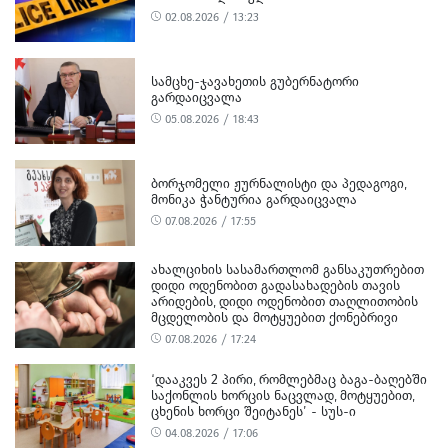
02.08.2026 / 13:23
ᲡᲐᲛᲪᲮᲔ-ᲯᲐᲕᲐᲮᲔᲗᲘᲡ ᲒᲣᲑᲔᲠᲜᲐᲢᲝᲠᲘ
ᲒᲐᲠᲓᲐᲘᲪᲕᲐᲚᲐ
05.08.2026 / 18:43
ᲑᲝᲠᲯᲝᲛᲔᲚᲘ ᲟᲣᲠᲜᲐᲚᲘᲡᲢᲘ ᲓᲐ ᲞᲔᲓᲐᲒᲝᲒᲘ,
ᲛᲝᲜᲘᲙᲐ ᲭᲐᲜᲢᲣᲠᲘᲐ ᲒᲐᲠᲓᲐᲘᲪᲕᲐᲚᲐ
07.08.2026 / 17:55
ᲐᲮᲐᲚᲪᲘᲮᲘᲡ ᲡᲐᲡᲐᲛᲐᲠᲗᲚᲝᲛ ᲒᲐᲜᲡᲐᲙᲣᲗᲠᲔᲑᲘᲗ
ᲓᲘᲓᲘ ᲝᲓᲔᲜᲝᲑᲘᲗ ᲒᲐᲓᲐᲡᲐᲮᲐᲓᲔᲑᲘᲡ ᲗᲐᲕᲘᲡ
ᲐᲠᲘᲓᲔᲑᲘᲡ, ᲓᲘᲓᲘ ᲝᲓᲔᲜᲝᲑᲘᲗ ᲗᲐᲦᲚᲘᲗᲝᲑᲘᲡ
ᲛᲪᲓᲔᲚᲝᲑᲘᲡ ᲓᲐ ᲛᲝᲢᲧᲣᲔᲑᲘᲗ ᲥᲝᲜᲔᲑᲠᲘᲕᲘ
ᲓᲐᲖᲘᲐᲜᲔᲑᲘᲡ ᲤᲐᲥᲢᲔᲑᲖᲔ 1 ᲞᲘᲠᲘ ᲓᲐᲛᲜᲐᲨᲐᲕᲔᲓ
07.08.2026 / 17:24
ᲪᲜᲝ
‘ᲓᲐᲐᲙᲕᲔᲡ 2 ᲞᲘᲠᲘ, ᲠᲝᲛᲚᲔᲑᲛᲐᲪ ᲑᲐᲒᲐ-ᲑᲐᲦᲔᲑᲨᲘ
ᲡᲐᲥᲝᲜᲚᲘᲡ ᲮᲝᲠᲪᲘᲡ ᲜᲐᲪᲕᲚᲐᲓ, ᲛᲝᲢᲧᲣᲔᲑᲘᲗ,
ᲪᲮᲔᲜᲘᲡ ᲮᲝᲠᲪᲘ ᲨᲔᲘᲢᲐᲜᲔᲡ’ - ᲡᲣᲡ-Ი
04.08.2026 / 17:06