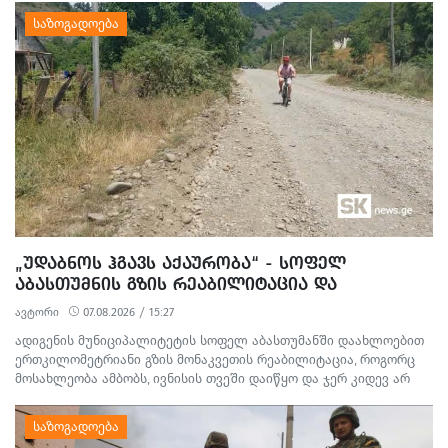
ᲓᲐᲖᲘᲐᲜᲔᲑᲘᲡ ᲤᲐᲥᲢᲔᲑᲖᲔ 1 ᲞᲘᲠᲘ ᲓᲐᲛᲜᲐᲨᲐᲕᲔᲓ ᲪᲜᲝ
„ᲣᲓᲐᲑᲜᲝᲡ ᲰᲒᲐᲕᲡ ᲐᲥᲐᲣᲠᲝᲑᲐ“ - ᲡᲝᲤᲔᲚ
ᲐᲑᲐᲡᲗᲣᲛᲜᲘᲡ ᲒᲖᲘᲡ ᲠᲔᲐᲑᲘᲚᲘᲢᲐᲪᲘᲐ ᲓᲐ
ᲛᲝᲡᲐᲮᲚᲔᲝᲑᲘᲡ ᲞᲠᲝᲢᲔᲡᲢᲘ
ავტორი
07.08.2026 / 15:27
ადიგენის მუნიციპალიტეტის სოფელ აბასთუმანში დაახლოებით
ერთკილომეტრიანი გზის მონაკვეთის რეაბილიტაცია, როგორც
მოსახლეობა ამბობს, ივნისის თვეში დაიწყო და ჯერ კიდევ არ
დასრულებულა. სამშენებლო სამუშაოების გამო წარმოქმნილი
მტვერი, მოუწესრიგებელი სანიაღვრე არხები ადგილობრივების
ყოველდღიურ ცხოვრებასა და ტურისტულ სეზონს პრობლემებს