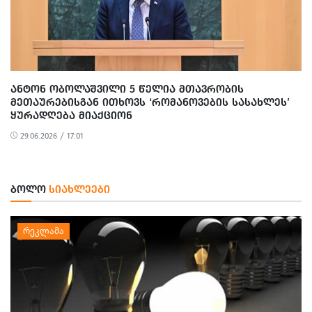
ᲐᲜᲢᲝᲜ ᲝᲑᲝᲚᲐᲨᲕᲘᲚᲘ 5 ᲬᲔᲚᲘᲐ ᲛᲗᲐᲕᲠᲝᲑᲘᲡ
ᲛᲔᲗᲐᲣᲠᲔᲑᲘᲡᲒᲐᲜ ᲘᲗᲮᲝᲕᲡ ‘ᲠᲝᲛᲐᲜᲝᲕᲔᲑᲘᲡ ᲡᲐᲡᲐᲮᲚᲔᲡ’
ᲧᲣᲠᲐᲓᲦᲔᲑᲐ ᲛᲘᲐᲥᲪᲘᲝᲜ
29.06.2026 / 17:01
ᲑᲝᲚᲝ
ᲡᲘᲐᲮᲚᲔᲔᲑᲘ