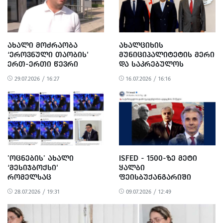
ᲐᲮᲐᲚᲘ ᲛᲝᲫᲠᲐᲝᲑᲐ
ᲐᲮᲐᲚᲪᲘᲮᲘᲡ
‘ᲔᲠᲝᲕᲜᲣᲚᲘ ᲗᲐᲝᲑᲘᲡ’
ᲛᲣᲜᲘᲪᲘᲞᲐᲚᲘᲢᲔᲢᲘᲡ ᲛᲔᲠᲘ
ᲔᲠᲗ-ᲔᲠᲗᲘ ᲬᲔᲕᲠᲘ
ᲓᲐ ᲡᲐᲙᲠᲔᲑᲣᲚᲝᲡ
ᲗᲑᲘᲚᲘᲡᲘᲡ ᲛᲔᲠᲘᲘᲡ
ᲗᲐᲕᲛᲯᲓᲝᲛᲐᲠᲔ
29.07.2026 / 16:27
16.07.2026 / 16:16
ᲗᲐᲜᲐᲛᲨᲠᲝᲛᲔᲚᲘᲐ
ᲗᲣᲠᲥᲔᲗᲘᲡ
ᲠᲔᲡᲞᲣᲑᲚᲘᲙᲘᲡ ᲔᲚᲩᲡ
ᲨᲔᲮᲕᲓᲜᲔᲜ
'ᲝᲪᲜᲔᲑᲘᲡ' ᲐᲮᲐᲚᲘ
ISFED - 1500-ᲖᲔ ᲛᲔᲢᲘ
‘ᲛᲔᲡᲘᲯᲑᲝᲥᲡᲘ’
ᲧᲐᲚᲑᲘ
ᲠᲝᲛᲔᲚᲡᲐᲪ
ᲤᲔᲘᲡᲑᲣᲥᲐᲜᲒᲐᲠᲘᲨᲘ
ᲒᲣᲑᲔᲠᲜᲐᲢᲝᲠᲘ, ᲛᲔᲠᲔᲑᲘ,
ᲑᲘᲫᲘᲜᲐ ᲘᲕᲐᲜᲘᲨᲕᲘᲚᲘᲡ
28.07.2026 / 19:31
09.07.2026 / 12:49
ᲛᲐᲗᲘ ᲛᲝᲐᲓᲒᲘᲚᲔᲔᲑᲘ ᲓᲐ
ᲛᲮᲐᲠᲓᲐᲡᲐᲭᲔᲠᲐᲓ
ᲡᲮᲕᲐ ᲗᲐᲜᲐᲛᲨᲠᲝᲛᲚᲔᲑᲘ
ᲐᲖᲘᲐᲠᲔᲑᲔᲜ