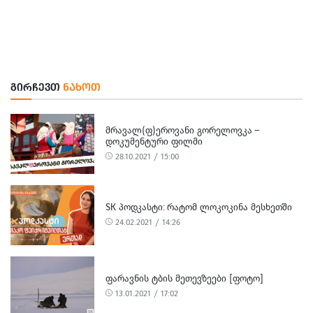
ᲒᲘᲠᲩᲔᲕᲗ
ᲜᲐᲮᲝᲗ
ᲛᲠᲐᲕᲐᲚ(Ფ)ᲔᲠᲝᲕᲐᲜᲘ ᲒᲝᲠᲔᲚᲝᲕᲙᲐ –
ᲓᲝᲙᲣᲛᲔᲜᲢᲣᲠᲘ ᲤᲘᲚᲛᲘ
28.10.2021 / 15:00
SK ᲞᲝᲓᲙᲐᲡᲢᲘ: ᲠᲐᲢᲝᲛ ᲚᲝᲙᲝᲙᲘᲜᲐ ᲛᲔᲡᲮᲔᲗᲨᲘ
24.02.2021 / 14:26
ᲤᲐᲠᲐᲕᲜᲘᲡ ᲢᲑᲘᲡ ᲛᲔᲗᲔᲕᲖᲔᲔᲑᲘ [ᲤᲝᲢᲝ]
13.01.2021 / 17:02