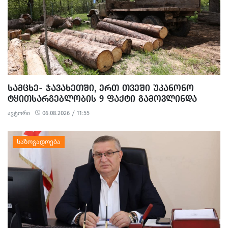
ᲡᲐᲛᲪᲮᲔ- ᲯᲐᲕᲐᲮᲔᲗᲨᲘ, ᲔᲠᲗ ᲗᲕᲔᲨᲘ ᲣᲙᲐᲜᲝᲜᲝ
ᲢᲧᲘᲗᲡᲐᲠᲒᲔᲑᲚᲝᲑᲘᲡ 9 ᲤᲐᲥᲢᲘ ᲒᲐᲛᲝᲕᲚᲘᲜᲓᲐ
ავტორი
06.08.2026 / 11:55