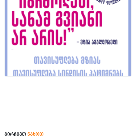
ᲒᲘᲠᲩᲔᲕᲗ
ᲜᲐᲮᲝᲗ