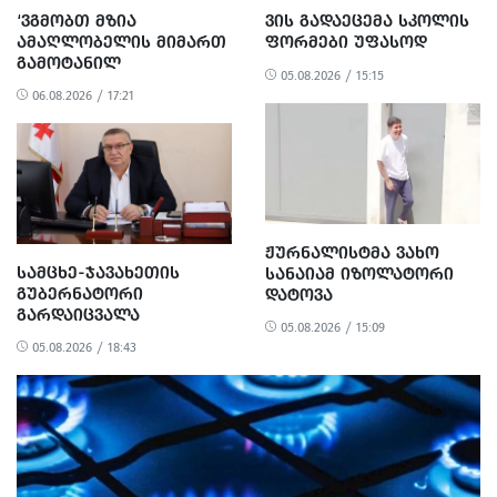
‘ᲕᲒᲛᲝᲑᲗ ᲛᲖᲘᲐ
ᲕᲘᲡ ᲒᲐᲓᲐᲔᲪᲔᲛᲐ ᲡᲙᲝᲚᲘᲡ
ᲐᲛᲐᲦᲚᲝᲑᲔᲚᲘᲡ ᲛᲘᲛᲐᲠᲗ
ᲤᲝᲠᲛᲔᲑᲘ ᲣᲤᲐᲡᲝᲓ
ᲒᲐᲛᲝᲢᲐᲜᲘᲚ
05.08.2026 / 15:15
ᲐᲠᲐᲞᲠᲝᲞᲝᲠᲪᲘᲣᲚ ᲓᲐ
06.08.2026 / 17:21
ᲞᲝᲚᲘᲢᲘᲖᲔᲑᲣᲚ
ᲒᲐᲜᲐᲩᲔᲜᲡ’ -
ᲔᲕᲠᲝᲙᲐᲕᲨᲘᲠᲘᲡ ᲡᲐᲔᲚᲩᲝ
ᲟᲣᲠᲜᲐᲚᲘᲡᲢᲛᲐ ᲕᲐᲮᲝ
ᲡᲐᲛᲪᲮᲔ-ᲯᲐᲕᲐᲮᲔᲗᲘᲡ
ᲡᲐᲜᲐᲘᲐᲛ ᲘᲖᲝᲚᲐᲢᲝᲠᲘ
ᲒᲣᲑᲔᲠᲜᲐᲢᲝᲠᲘ
ᲓᲐᲢᲝᲕᲐ
ᲒᲐᲠᲓᲐᲘᲪᲕᲐᲚᲐ
05.08.2026 / 15:09
05.08.2026 / 18:43