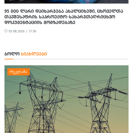
95 000 ᲚᲐᲠᲘ ᲓᲐᲘᲮᲐᲠᲯᲔᲑᲐ ᲐᲮᲐᲚᲪᲘᲮᲔᲨᲘ, ᲪᲮᲝᲕᲔᲚᲗᲐ
ᲗᲐᲕᲨᲔᲡᲐᲤᲠᲘᲡ ᲡᲐᲞᲠᲝᲔᲥᲢᲝ-ᲡᲐᲮᲐᲠᲯᲗᲐᲦᲠᲘᲪᲮᲕᲝ
ᲓᲝᲙᲣᲛᲔᲜᲢᲐᲪᲘᲘᲡ ᲛᲝᲛᲖᲐᲓᲔᲑᲐᲖᲔ
03.08.2026 / 17:56
ᲑᲝᲚᲝ
ᲡᲘᲐᲮᲚᲔᲔᲑᲘ