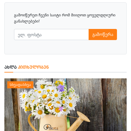
გამოიწერეთ ჩვენი საიტი რომ მიიღოთ ყოველდღიური
განახლებები!
გამოწერა
ᲐᲮᲚᲐ
ᲙᲘᲗᲮᲣᲚᲝᲑᲔᲜ