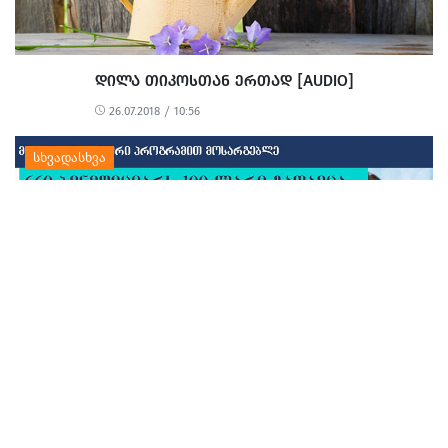
ᲓᲘᲚᲐ ᲗᲘᲙᲝᲡᲗᲐᲜ ᲔᲠᲗᲐᲓ [AUDIO]
26.07.2018 / 10:56
ᲡᲐᲐᲦᲓᲒᲝᲛᲝ ᲡᲐᲩᲣᲥᲐᲠᲘ ᲑᲝᲠᲯᲝᲛᲨᲘ ᲡᲝᲪᲘᲐᲚᲣᲠᲘ
ᲞᲠᲝᲒᲠᲐᲛᲘᲗ ᲛᲝᲡᲐᲠᲒᲔᲑᲚᲔᲗᲐᲗᲕᲘᲡ[R]
25.04.2019 / 14:29