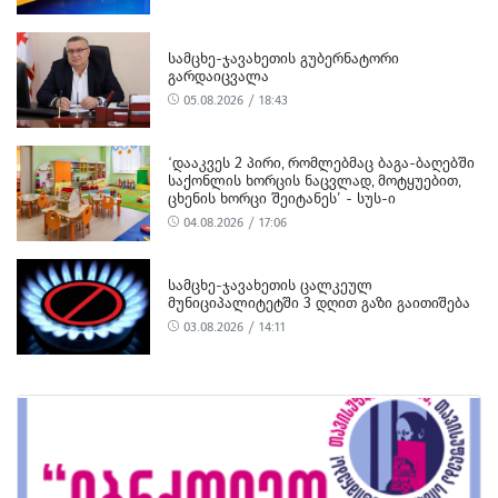
ᲡᲐᲛᲪᲮᲔ-ᲯᲐᲕᲐᲮᲔᲗᲘᲡ ᲒᲣᲑᲔᲠᲜᲐᲢᲝᲠᲘ
ᲒᲐᲠᲓᲐᲘᲪᲕᲐᲚᲐ
05.08.2026 / 18:43
‘ᲓᲐᲐᲙᲕᲔᲡ 2 ᲞᲘᲠᲘ, ᲠᲝᲛᲚᲔᲑᲛᲐᲪ ᲑᲐᲒᲐ-ᲑᲐᲦᲔᲑᲨᲘ
ᲡᲐᲥᲝᲜᲚᲘᲡ ᲮᲝᲠᲪᲘᲡ ᲜᲐᲪᲕᲚᲐᲓ, ᲛᲝᲢᲧᲣᲔᲑᲘᲗ,
ᲪᲮᲔᲜᲘᲡ ᲮᲝᲠᲪᲘ ᲨᲔᲘᲢᲐᲜᲔᲡ’ - ᲡᲣᲡ-Ი
04.08.2026 / 17:06
ᲡᲐᲛᲪᲮᲔ-ᲯᲐᲕᲐᲮᲔᲗᲘᲡ ᲪᲐᲚᲙᲔᲣᲚ
ᲛᲣᲜᲘᲪᲘᲞᲐᲚᲘᲢᲔᲢᲨᲘ 3 ᲓᲦᲘᲗ ᲒᲐᲖᲘ ᲒᲐᲘᲗᲘᲨᲔᲑᲐ
03.08.2026 / 14:11