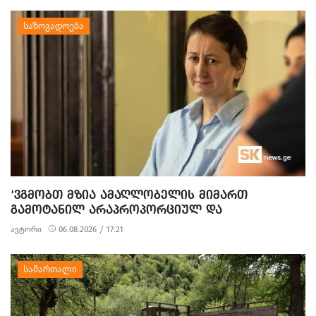
‘ᲕᲒᲛᲝᲑᲗ ᲛᲖᲘᲐ ᲐᲛᲐᲦᲚᲝᲑᲔᲚᲘᲡ ᲛᲘᲛᲐᲠᲗ
ᲒᲐᲛᲝᲢᲐᲜᲘᲚ ᲐᲠᲐᲞᲠᲝᲞᲝᲠᲪᲘᲣᲚ ᲓᲐ
ᲞᲝᲚᲘᲢᲘᲖᲔᲑᲣᲚ ᲒᲐᲜᲐᲩᲔᲜᲡ’ - ᲔᲕᲠᲝᲙᲐᲕᲨᲘᲠᲘᲡ
ავტორი
06.08.2026 / 17:21
ᲡᲐᲔᲚᲩᲝ