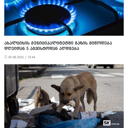
ᲐᲮᲐᲚᲪᲘᲮᲘᲡ ᲛᲣᲜᲘᲪᲘᲞᲐᲚᲘᲢᲔᲢᲨᲘ ᲒᲐᲖᲘᲡ ᲛᲘᲬᲝᲓᲔᲑᲐ
ᲓᲦᲔᲘᲓᲐᲜ 5 ᲐᲒᲕᲘᲡᲢᲝᲓᲐᲜ ᲐᲦᲓᲒᲔᲑᲐ
05.08.2026 / 14:44