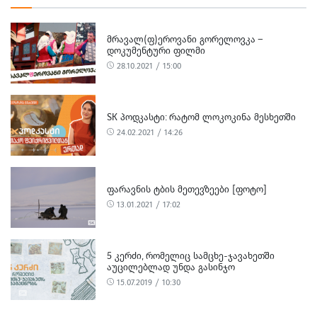
ᲛᲠᲐᲕᲐᲚ(Ფ)ᲔᲠᲝᲕᲐᲜᲘ ᲒᲝᲠᲔᲚᲝᲕᲙᲐ –
ᲓᲝᲙᲣᲛᲔᲜᲢᲣᲠᲘ ᲤᲘᲚᲛᲘ
28.10.2021 / 15:00
SK ᲞᲝᲓᲙᲐᲡᲢᲘ: ᲠᲐᲢᲝᲛ ᲚᲝᲙᲝᲙᲘᲜᲐ ᲛᲔᲡᲮᲔᲗᲨᲘ
24.02.2021 / 14:26
ᲤᲐᲠᲐᲕᲜᲘᲡ ᲢᲑᲘᲡ ᲛᲔᲗᲔᲕᲖᲔᲔᲑᲘ [ᲤᲝᲢᲝ]
13.01.2021 / 17:02
5 ᲙᲔᲠᲫᲘ, ᲠᲝᲛᲔᲚᲘᲪ ᲡᲐᲛᲪᲮᲔ-ᲯᲐᲕᲐᲮᲔᲗᲨᲘ
ᲐᲣᲪᲘᲚᲔᲑᲚᲐᲓ ᲣᲜᲓᲐ ᲒᲐᲡᲘᲜᲯᲝ
15.07.2019 / 10:30