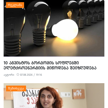
10 ᲐᲒᲕᲘᲡᲢᲝᲡ ᲑᲝᲠᲯᲝᲛᲘᲡ ᲡᲝᲤᲚᲔᲑᲨᲘ
ᲔᲚᲔᲢᲥᲠᲝᲔᲜᲔᲠᲒᲘᲘᲡ ᲛᲘᲬᲝᲓᲔᲑᲐ ᲨᲔᲘᲖᲦᲣᲓᲔᲑᲐ
ავტორი
07.08.2026 / 19:16