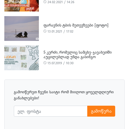
24.02.2021 / 14:26
ᲤᲐᲠᲐᲕᲜᲘᲡ ᲢᲑᲘᲡ ᲛᲔᲗᲔᲕᲖᲔᲔᲑᲘ [ᲤᲝᲢᲝ]
13.01.2021 / 17:02
5 ᲙᲔᲠᲫᲘ, ᲠᲝᲛᲔᲚᲘᲪ ᲡᲐᲛᲪᲮᲔ-ᲯᲐᲕᲐᲮᲔᲗᲨᲘ
ᲐᲣᲪᲘᲚᲔᲑᲚᲐᲓ ᲣᲜᲓᲐ ᲒᲐᲡᲘᲜᲯᲝ
15.07.2019 / 10:30
გამოიწერეთ ჩვენი საიტი რომ მიიღოთ ყოველდღიური
განახლებები!
გამოწერა