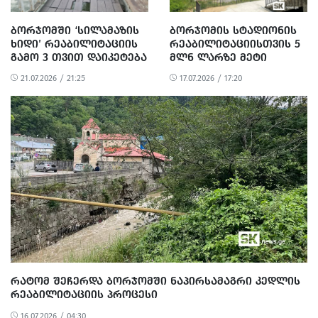
ᲑᲝᲠᲯᲝᲛᲨᲘ ‘ᲡᲘᲚᲐᲛᲐᲖᲘᲡ
ᲑᲝᲠᲯᲝᲛᲘᲡ ᲡᲢᲐᲓᲘᲝᲜᲘᲡ
ᲮᲘᲓᲘ’ ᲠᲔᲐᲑᲘᲚᲘᲢᲐᲪᲘᲘᲡ
ᲠᲔᲐᲑᲘᲚᲘᲢᲐᲪᲘᲘᲡᲗᲕᲘᲡ 5
ᲒᲐᲛᲝ 3 ᲗᲕᲘᲗ ᲓᲐᲘᲙᲔᲢᲔᲑᲐ
ᲛᲚᲜ ᲚᲐᲠᲖᲔ ᲛᲔᲢᲘ
ᲒᲐᲛᲝᲘᲧᲝ ᲗᲣᲛᲪᲐ ᲛᲘᲡᲘ
21.07.2026 / 21:25
17.07.2026 / 17:20
ᲠᲔᲐᲑᲘᲚᲘᲢᲐᲪᲘᲐ ᲕᲔᲠ
ᲓᲐᲡᲠᲣᲚᲓᲐ
ᲠᲐᲢᲝᲛ ᲨᲔᲩᲔᲠᲓᲐ ᲑᲝᲠᲯᲝᲛᲨᲘ ᲜᲐᲞᲘᲠᲡᲐᲛᲐᲒᲠᲘ ᲙᲔᲓᲚᲘᲡ
ᲠᲔᲐᲑᲘᲚᲘᲢᲐᲪᲘᲘᲡ ᲞᲠᲝᲪᲔᲡᲘ
16.07.2026 / 04:30