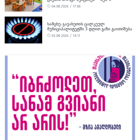
04.08.2026 / 17:06
ᲡᲐᲛᲪᲮᲔ-ᲯᲐᲕᲐᲮᲔᲗᲘᲡ ᲪᲐᲚᲙᲔᲣᲚ
ᲛᲣᲜᲘᲪᲘᲞᲐᲚᲘᲢᲔᲢᲨᲘ 3 ᲓᲦᲘᲗ ᲒᲐᲖᲘ ᲒᲐᲘᲗᲘᲨᲔᲑᲐ
03.08.2026 / 14:11