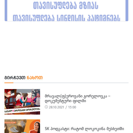
ᲒᲘᲠᲩᲔᲕᲗ
ᲜᲐᲮᲝᲗ
ᲛᲠᲐᲕᲐᲚ(Ფ)ᲔᲠᲝᲕᲐᲜᲘ ᲒᲝᲠᲔᲚᲝᲕᲙᲐ –
ᲓᲝᲙᲣᲛᲔᲜᲢᲣᲠᲘ ᲤᲘᲚᲛᲘ
28.10.2021 / 15:00
SK ᲞᲝᲓᲙᲐᲡᲢᲘ: ᲠᲐᲢᲝᲛ ᲚᲝᲙᲝᲙᲘᲜᲐ ᲛᲔᲡᲮᲔᲗᲨᲘ