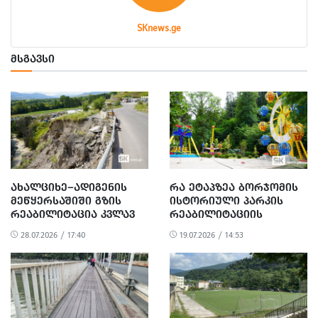
SKnews.ge
ᲛᲡᲒᲐᲕᲡᲘ
ᲐᲮᲐᲚᲪᲘᲮᲔ–ᲐᲓᲘᲒᲔᲜᲘᲡ
ᲠᲐ ᲔᲢᲐᲞᲖᲔᲐ ᲑᲝᲠᲯᲝᲛᲘᲡ
ᲛᲔᲬᲧᲔᲠᲡᲐᲨᲘᲨᲘ ᲒᲖᲘᲡ
ᲘᲡᲢᲝᲠᲘᲣᲚᲘ ᲞᲐᲠᲙᲘᲡ
ᲠᲔᲐᲑᲘᲚᲘᲢᲐᲪᲘᲐ ᲙᲕᲚᲐᲕ
ᲠᲔᲐᲑᲘᲚᲘᲢᲐᲪᲘᲘᲡ
ᲐᲠ ᲓᲐᲬᲧᲔᲑᲣᲚᲐ
ᲞᲠᲝᲪᲔᲡᲘ – ᲤᲝᲢᲝ
28.07.2026 / 17:40
19.07.2026 / 14:53