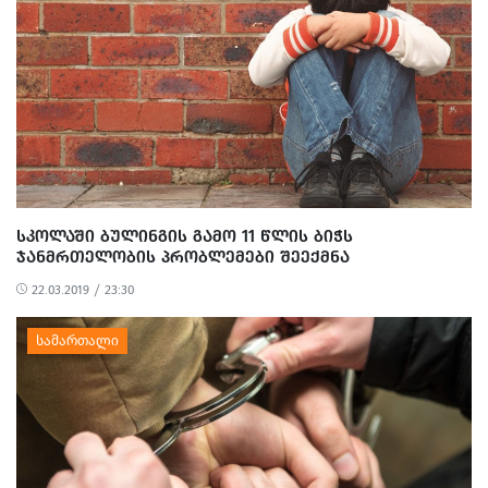
ᲡᲙᲝᲚᲐᲨᲘ ᲑᲣᲚᲘᲜᲒᲘᲡ ᲒᲐᲛᲝ 11 ᲬᲚᲘᲡ ᲑᲘᲭᲡ
ᲯᲐᲜᲛᲠᲗᲔᲚᲝᲑᲘᲡ ᲞᲠᲝᲑᲚᲔᲛᲔᲑᲘ ᲨᲔᲔᲥᲛᲜᲐ
22.03.2019 / 23:30