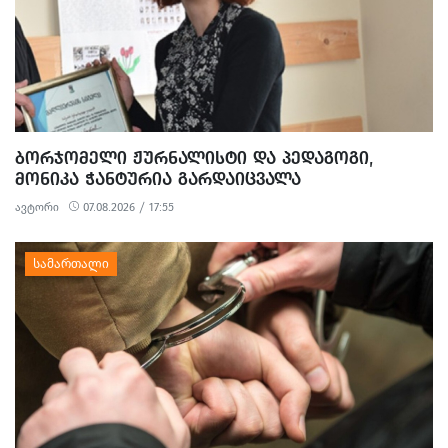
ᲑᲝᲠᲯᲝᲛᲔᲚᲘ ᲟᲣᲠᲜᲐᲚᲘᲡᲢᲘ ᲓᲐ ᲞᲔᲓᲐᲒᲝᲒᲘ,
ᲛᲝᲜᲘᲙᲐ ᲭᲐᲜᲢᲣᲠᲘᲐ ᲒᲐᲠᲓᲐᲘᲪᲕᲐᲚᲐ
ავტორი
07.08.2026 / 17:55