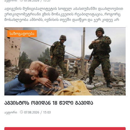
ავტორი
07.08.2026 / 15:27
ადიგენის მუნიციპალიტეტის სოფელ აბასთუმანში დაახლოებით
ერთკილომეტრიანი გზის მონაკვეთის რეაბილიტაცია, როგორც
მოსახლეობა ამბობს, ივნისის თვეში დაიწყო და ჯერ კიდევ არ
დასრულებულა. სამშენებლო სამუშაოების გამო წარმოქმნილი
მტვერი, მოუწესრიგებელი სანიაღვრე არხები ადგილობრივების
ყოველდღიურ ცხოვრებასა და ტურისტულ სეზონს პრობლემებს
უქმნის.
ᲐᲒᲕᲘᲡᲢᲝᲡ ᲝᲛᲘᲓᲐᲜ 18 ᲬᲔᲚᲘ ᲒᲐᲕᲘᲓᲐ
ავტორი
07.08.2026 / 15:03