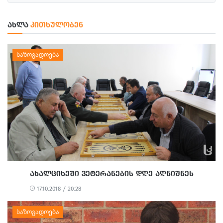
ᲐᲮᲚᲐ
ᲙᲘᲗᲮᲣᲚᲝᲑᲔᲜ
ᲐᲮᲐᲚᲪᲘᲮᲔᲨᲘ ᲕᲔᲢᲔᲠᲐᲜᲔᲑᲘᲡ ᲓᲦᲔ ᲐᲦᲜᲘᲨᲜᲔᲡ
17.10.2018 / 20:28