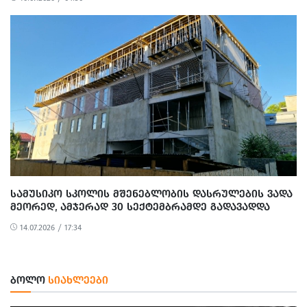
ᲡᲐᲛᲣᲡᲘᲙᲝ ᲡᲙᲝᲚᲘᲡ ᲛᲨᲔᲜᲔᲑᲚᲝᲑᲘᲡ ᲓᲐᲡᲠᲣᲚᲔᲑᲘᲡ ᲕᲐᲓᲐ
ᲛᲔᲝᲠᲔᲓ, ᲐᲛᲯᲔᲠᲐᲓ 30 ᲡᲔᲥᲢᲔᲛᲑᲠᲐᲛᲓᲔ ᲒᲐᲓᲐᲕᲐᲓᲓᲐ
14.07.2026 / 17:34
ᲑᲝᲚᲝ
ᲡᲘᲐᲮᲚᲔᲔᲑᲘ