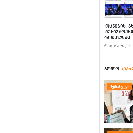
'ᲝᲪᲜᲔᲑᲘᲡ' 
‘ᲛᲔᲡᲘᲯᲑᲝᲥᲡᲘ
ᲠᲝᲛᲔᲚᲡᲐᲪ
ᲒᲣᲑᲔᲠᲜᲐᲢᲝᲠ
28.07.2026 / 19:
ᲛᲐᲗᲘ ᲛᲝᲐᲓᲒ
ᲡᲮᲕᲐ ᲗᲐᲜᲐ
ᲐᲖᲘᲐᲠᲔᲑᲔᲜ
ᲑᲝᲚᲝ
ᲡᲘᲐᲮ