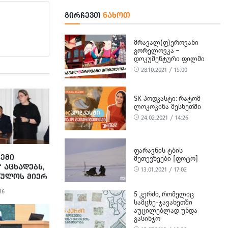
ᲒᲘᲠᲩᲔᲕᲗ
ᲜᲐᲮᲝᲗ
ᲛᲠᲐᲕᲐᲚ(Ფ)ᲔᲠᲝᲕᲐᲜᲘ
ᲒᲝᲠᲔᲚᲝᲕᲙᲐ –
ᲓᲝᲙᲣᲛᲔᲜᲢᲣᲠᲘ ᲤᲘᲚᲛᲘ
28.10.2021 / 15:00
SK ᲞᲝᲓᲙᲐᲡᲢᲘ: ᲠᲐᲢᲝᲛ
ᲚᲝᲙᲝᲙᲘᲜᲐ ᲛᲔᲡᲮᲔᲗᲨᲘ
24.02.2021 / 14:26
ᲤᲐᲠᲐᲕᲜᲘᲡ ᲢᲑᲘᲡ
ᲩᲔᲛᲘ
ᲛᲔᲗᲔᲕᲖᲔᲔᲑᲘ [ᲤᲝᲢᲝ]
 ᲐᲪᲮᲐᲓᲔᲑᲡ,
13.01.2021 / 17:02
ᲑᲣᲚᲝᲡ ᲛᲘᲔᲠ
ᲔᲑᲣᲚᲘ
36
5 ᲙᲔᲠᲫᲘ, ᲠᲝᲛᲔᲚᲘᲪ
ᲐᲗᲘ
ᲡᲐᲛᲪᲮᲔ-ᲯᲐᲕᲐᲮᲔᲗᲨᲘ
Ი ᲬᲐᲨᲐᲚᲔᲡ
ᲐᲣᲪᲘᲚᲔᲑᲚᲐᲓ ᲣᲜᲓᲐ
ᲒᲐᲡᲘᲜᲯᲝ