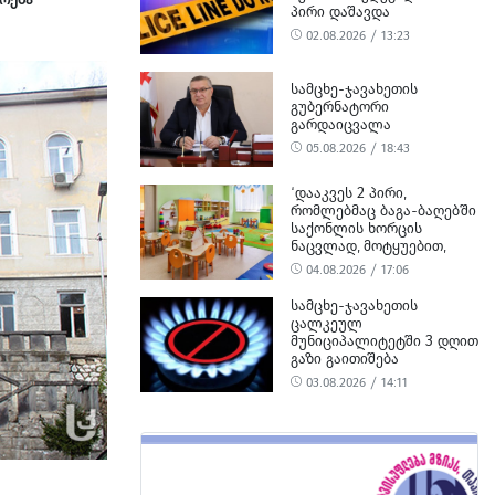
ᲞᲘᲠᲘ ᲓᲐᲨᲐᲕᲓᲐ
02.08.2026 / 13:23
ᲡᲐᲛᲪᲮᲔ-ᲯᲐᲕᲐᲮᲔᲗᲘᲡ
ᲒᲣᲑᲔᲠᲜᲐᲢᲝᲠᲘ
ᲒᲐᲠᲓᲐᲘᲪᲕᲐᲚᲐ
05.08.2026 / 18:43
‘ᲓᲐᲐᲙᲕᲔᲡ 2 ᲞᲘᲠᲘ,
ᲠᲝᲛᲚᲔᲑᲛᲐᲪ ᲑᲐᲒᲐ-ᲑᲐᲦᲔᲑᲨᲘ
ᲡᲐᲥᲝᲜᲚᲘᲡ ᲮᲝᲠᲪᲘᲡ
ᲜᲐᲪᲕᲚᲐᲓ, ᲛᲝᲢᲧᲣᲔᲑᲘᲗ,
ᲪᲮᲔᲜᲘᲡ ᲮᲝᲠᲪᲘ ᲨᲔᲘᲢᲐᲜᲔᲡ’ -
04.08.2026 / 17:06
ᲡᲣᲡ-Ი
ᲡᲐᲛᲪᲮᲔ-ᲯᲐᲕᲐᲮᲔᲗᲘᲡ
ᲪᲐᲚᲙᲔᲣᲚ
ᲛᲣᲜᲘᲪᲘᲞᲐᲚᲘᲢᲔᲢᲨᲘ 3 ᲓᲦᲘᲗ
ᲒᲐᲖᲘ ᲒᲐᲘᲗᲘᲨᲔᲑᲐ
03.08.2026 / 14:11