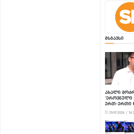
ᲛᲡᲒᲐᲕᲡᲘ
ᲐᲮᲐᲚᲘ ᲛᲝᲫ
‘ᲔᲠᲝᲕᲜᲣᲚᲘ 
ᲔᲠᲗ-ᲔᲠᲗᲘ 
ᲗᲑᲘᲚᲘᲡᲘᲡ 
29.07.2026 / 16:
ᲗᲐᲜᲐᲛᲨᲠᲝᲛ