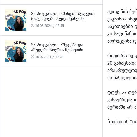
ადიგენის მე
SK ᲞᲝᲓᲙᲐᲡᲢᲘ - ᲐᲛᲘᲜᲓᲘᲡ ᲨᲔᲪᲕᲚᲘᲡ
ᲠᲘᲢᲣᲐᲚᲔᲑᲘ ᲫᲕᲔᲚ ᲛᲔᲡᲮᲔᲗᲨᲘ
ვაკანსია ინ
საკითხებში 
16.08.2024 / 12:45
კი საფინანს
აღრიცვისა და
SK ᲞᲝᲓᲙᲐᲡᲢᲘ - ᲐᲨᲣᲦᲔᲑᲘ ᲓᲐ
ᲐᲨᲣᲦᲣᲠᲘ ᲞᲝᲔᲖᲘᲐ ᲛᲔᲡᲮᲔᲗᲨᲘ
როგორც ადგი
10.07.2024 / 19:28
20 განაცხადი
არასრულყოფი
მონაწილეობა
დღეს, 27 თე
გასაუბრება 
მერიაში არ ა
[თინათინ ზაზ