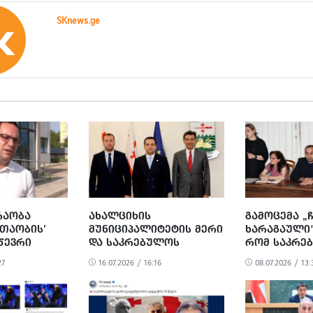
SKnews.ge
ᲠᲐᲝᲑᲐ
ᲐᲮᲐᲚᲪᲘᲮᲘᲡ
ᲒᲐᲛᲝᲪᲔᲛᲐ „
ᲗᲐᲝᲑᲘᲡ’
ᲛᲣᲜᲘᲪᲘᲞᲐᲚᲘᲢᲔᲢᲘᲡ ᲛᲔᲠᲘ
ᲮᲐᲠᲐᲒᲐᲣᲚᲘ“
ᲬᲔᲕᲠᲘ
ᲓᲐ ᲡᲐᲙᲠᲔᲑᲣᲚᲝᲡ
ᲠᲝᲛ ᲡᲐᲙᲠᲔ
ᲛᲔᲠᲘᲘᲡ
ᲗᲐᲕᲛᲯᲓᲝᲛᲐᲠᲔ
ᲒᲐᲛᲝᲥᲕᲔᲧᲜ
27
16.07.2026 / 16:16
08.07.2026 / 13:
ᲔᲚᲘᲐ
ᲗᲣᲠᲥᲔᲗᲘᲡ
ᲤᲝᲢᲝᲓᲐᲜ Მ
ᲠᲔᲡᲞᲣᲑᲚᲘᲙᲘᲡ ᲔᲚᲩᲡ
ᲟᲣᲠᲜᲐᲚᲘᲡᲢ
ᲨᲔᲮᲕᲓᲜᲔᲜ