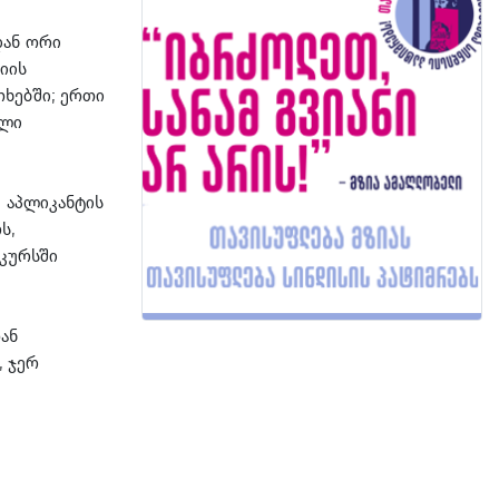
დან ორი
იის
თხებში; ერთი
ული
 აპლიკანტის
ს,
კურსში
ან
, ჯერ