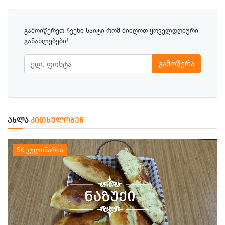
გამოიწერეთ ჩვენი საიტი რომ მიიღოთ ყოველდღიური
განახლებები!
გამოწერა
ᲐᲮᲚᲐ
ᲙᲘᲗᲮᲣᲚᲝᲑᲔᲜ