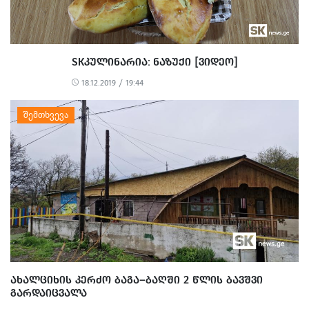
SKᲙᲣᲚᲘᲜᲐᲠᲘᲐ: ᲜᲐᲖᲣᲥᲘ [ᲕᲘᲓᲔᲝ]
18.12.2019 / 19:44
ᲐᲮᲐᲚᲪᲘᲮᲘᲡ ᲙᲔᲠᲫᲝ ᲑᲐᲒᲐ–ᲑᲐᲦᲨᲘ 2 ᲬᲚᲘᲡ ᲑᲐᲕᲨᲕᲘ
ᲒᲐᲠᲓᲐᲘᲪᲕᲐᲚᲐ