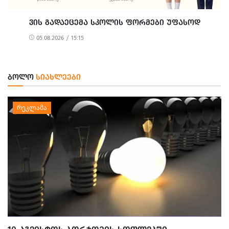
ᲕᲘᲡ ᲒᲐᲓᲐᲔᲪᲔᲛᲐ ᲡᲙᲝᲚᲘᲡ ᲤᲝᲠᲛᲔᲑᲘ ᲣᲤᲐᲡᲝᲓ
05.08.2026 / 15:15
ᲑᲝᲚᲝ
ᲡᲘᲐᲮᲚᲔᲔᲑᲘ