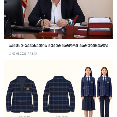
ᲡᲐᲛᲪᲮᲔ-ᲯᲐᲕᲐᲮᲔᲗᲘᲡ ᲒᲣᲑᲔᲠᲜᲐᲢᲝᲠᲘ ᲒᲐᲠᲓᲐᲘᲪᲕᲐᲚᲐ
05.08.2026 / 18:43