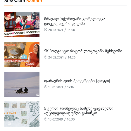
ᲒᲘᲠᲩᲔᲕᲗ
ᲜᲐᲮᲝᲗ
ᲛᲠᲐᲕᲐᲚ(Ფ)ᲔᲠᲝᲕᲐᲜᲘ ᲒᲝᲠᲔᲚᲝᲕᲙᲐ –
ᲓᲝᲙᲣᲛᲔᲜᲢᲣᲠᲘ ᲤᲘᲚᲛᲘ
28.10.2021 / 15:00
SK ᲞᲝᲓᲙᲐᲡᲢᲘ: ᲠᲐᲢᲝᲛ ᲚᲝᲙᲝᲙᲘᲜᲐ ᲛᲔᲡᲮᲔᲗᲨᲘ
24.02.2021 / 14:26
ᲤᲐᲠᲐᲕᲜᲘᲡ ᲢᲑᲘᲡ ᲛᲔᲗᲔᲕᲖᲔᲔᲑᲘ [ᲤᲝᲢᲝ]
13.01.2021 / 17:02
5 ᲙᲔᲠᲫᲘ, ᲠᲝᲛᲔᲚᲘᲪ ᲡᲐᲛᲪᲮᲔ-ᲯᲐᲕᲐᲮᲔᲗᲨᲘ
ᲐᲣᲪᲘᲚᲔᲑᲚᲐᲓ ᲣᲜᲓᲐ ᲒᲐᲡᲘᲜᲯᲝ
15.07.2019 / 10:30