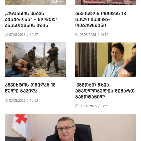
„ᲣᲓᲐᲑᲜᲝᲡ ᲰᲒᲐᲕᲡ
ᲐᲒᲕᲘᲡᲢᲝᲡ ᲝᲛᲘᲓᲐᲜ 18
ᲐᲥᲐᲣᲠᲝᲑᲐ“ - ᲡᲝᲤᲔᲚ
ᲬᲔᲚᲘ ᲒᲐᲕᲘᲓᲐ-
ᲐᲑᲐᲡᲗᲣᲛᲜᲘᲡ ᲒᲖᲘᲡ
ᲝᲛᲑᲣᲓᲡᲛᲔᲜᲘ
ᲠᲔᲐᲑᲘᲚᲘᲢᲐᲪᲘᲐ ᲓᲐ
ᲒᲐᲜᲪᲮᲐᲓᲔᲑᲐᲡ
07.08.2026 / 15:27
07.08.2026 / 14:10
ᲛᲝᲡᲐᲮᲚᲔᲝᲑᲘᲡ
ᲐᲕᲠᲪᲔᲚᲔᲑᲡ
ᲞᲠᲝᲢᲔᲡᲢᲘ
ᲐᲒᲕᲘᲡᲢᲝᲡ ᲝᲛᲘᲓᲐᲜ 18
‘ᲕᲒᲛᲝᲑᲗ ᲛᲖᲘᲐ
ᲬᲔᲚᲘ ᲒᲐᲕᲘᲓᲐ
ᲐᲛᲐᲦᲚᲝᲑᲔᲚᲘᲡ ᲛᲘᲛᲐᲠᲗ
ᲒᲐᲛᲝᲢᲐᲜᲘᲚ
07.08.2026 / 15:03
ᲐᲠᲐᲞᲠᲝᲞᲝᲠᲪᲘᲣᲚ ᲓᲐ
06.08.2026 / 17:21
ᲞᲝᲚᲘᲢᲘᲖᲔᲑᲣᲚ
ᲒᲐᲜᲐᲩᲔᲜᲡ’ -
ᲔᲕᲠᲝᲙᲐᲕᲨᲘᲠᲘᲡ ᲡᲐᲔᲚᲩᲝ