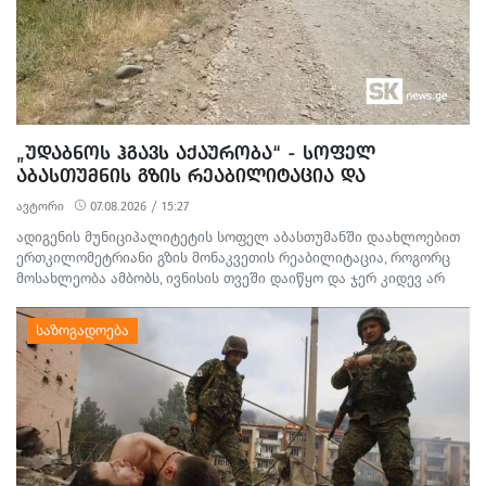
„ᲣᲓᲐᲑᲜᲝᲡ ᲰᲒᲐᲕᲡ ᲐᲥᲐᲣᲠᲝᲑᲐ“ - ᲡᲝᲤᲔᲚ
ᲐᲑᲐᲡᲗᲣᲛᲜᲘᲡ ᲒᲖᲘᲡ ᲠᲔᲐᲑᲘᲚᲘᲢᲐᲪᲘᲐ ᲓᲐ
ᲛᲝᲡᲐᲮᲚᲔᲝᲑᲘᲡ ᲞᲠᲝᲢᲔᲡᲢᲘ
ავტორი
07.08.2026 / 15:27
ადიგენის მუნიციპალიტეტის სოფელ აბასთუმანში დაახლოებით
ერთკილომეტრიანი გზის მონაკვეთის რეაბილიტაცია, როგორც
მოსახლეობა ამბობს, ივნისის თვეში დაიწყო და ჯერ კიდევ არ
დასრულებულა. სამშენებლო სამუშაოების გამო წარმოქმნილი
მტვერი, მოუწესრიგებელი სანიაღვრე არხები ადგილობრივების
ყოველდღიურ ცხოვრებასა და ტურისტულ სეზონს პრობლემებს
უქმნის.