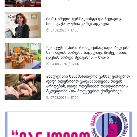
ᲑᲝᲠᲯᲝᲛᲔᲚᲘ ᲟᲣᲠᲜᲐᲚᲘᲡᲢᲘ ᲓᲐ ᲞᲔᲓᲐᲒᲝᲒᲘ,
ᲛᲝᲜᲘᲙᲐ ᲭᲐᲜᲢᲣᲠᲘᲐ ᲒᲐᲠᲓᲐᲘᲪᲕᲐᲚᲐ
07.08.2026 / 17:55
‘ᲓᲐᲐᲙᲕᲔᲡ 2 ᲞᲘᲠᲘ, ᲠᲝᲛᲚᲔᲑᲛᲐᲪ ᲑᲐᲒᲐ-ᲑᲐᲦᲔᲑᲨᲘ
ᲡᲐᲥᲝᲜᲚᲘᲡ ᲮᲝᲠᲪᲘᲡ ᲜᲐᲪᲕᲚᲐᲓ, ᲛᲝᲢᲧᲣᲔᲑᲘᲗ,
ᲪᲮᲔᲜᲘᲡ ᲮᲝᲠᲪᲘ ᲨᲔᲘᲢᲐᲜᲔᲡ’ - ᲡᲣᲡ-Ი
04.08.2026 / 17:06
ᲐᲮᲐᲚᲪᲘᲮᲘᲡ ᲡᲐᲡᲐᲛᲐᲠᲗᲚᲝᲛ ᲒᲐᲜᲡᲐᲙᲣᲗᲠᲔᲑᲘᲗ
ᲓᲘᲓᲘ ᲝᲓᲔᲜᲝᲑᲘᲗ ᲒᲐᲓᲐᲡᲐᲮᲐᲓᲔᲑᲘᲡ ᲗᲐᲕᲘᲡ
ᲐᲠᲘᲓᲔᲑᲘᲡ, ᲓᲘᲓᲘ ᲝᲓᲔᲜᲝᲑᲘᲗ ᲗᲐᲦᲚᲘᲗᲝᲑᲘᲡ
ᲛᲪᲓᲔᲚᲝᲑᲘᲡ ᲓᲐ ᲛᲝᲢᲧᲣᲔᲑᲘᲗ ᲥᲝᲜᲔᲑᲠᲘᲕᲘ
ᲓᲐᲖᲘᲐᲜᲔᲑᲘᲡ ᲤᲐᲥᲢᲔᲑᲖᲔ 1 ᲞᲘᲠᲘ ᲓᲐᲛᲜᲐᲨᲐᲕᲔᲓ
07.08.2026 / 17:24
ᲪᲜᲝ