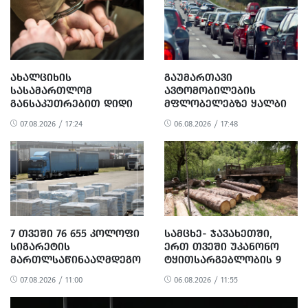
ᲐᲮᲐᲚᲪᲘᲮᲘᲡ
ᲒᲐᲣᲛᲐᲠᲗᲐᲕᲘ
ᲡᲐᲡᲐᲛᲐᲠᲗᲚᲝᲛ
ᲐᲕᲢᲝᲛᲝᲑᲘᲚᲔᲑᲘᲡ
ᲒᲐᲜᲡᲐᲙᲣᲗᲠᲔᲑᲘᲗ ᲓᲘᲓᲘ
ᲛᲤᲚᲝᲑᲔᲚᲔᲑᲖᲔ ᲧᲐᲚᲑᲘ
ᲝᲓᲔᲜᲝᲑᲘᲗ
ᲪᲜᲝᲑᲔᲑᲘᲡ ᲒᲐᲪᲔᲛᲘᲡᲗᲕᲘᲡ
07.08.2026 / 17:24
06.08.2026 / 17:48
ᲒᲐᲓᲐᲡᲐᲮᲐᲓᲔᲑᲘᲡ ᲗᲐᲕᲘᲡ
3 ᲞᲘᲠᲘ ᲓᲐᲐᲙᲐᲕᲔᲡ
ᲐᲠᲘᲓᲔᲑᲘᲡ, ᲓᲘᲓᲘ
ᲝᲓᲔᲜᲝᲑᲘᲗ
ᲗᲐᲦᲚᲘᲗᲝᲑᲘᲡ
ᲛᲪᲓᲔᲚᲝᲑᲘᲡ ᲓᲐ
ᲛᲝᲢᲧᲣᲔᲑᲘᲗ ᲥᲝᲜᲔᲑᲠᲘᲕᲘ
ᲓᲐᲖᲘᲐᲜᲔᲑᲘᲡ ᲤᲐᲥᲢᲔᲑᲖᲔ 1
ᲞᲘᲠᲘ ᲓᲐᲛᲜᲐᲨᲐᲕᲔᲓ ᲪᲜᲝ
7 ᲗᲕᲔᲨᲘ 76 655 ᲙᲝᲚᲝᲤᲘ
ᲡᲐᲛᲪᲮᲔ- ᲯᲐᲕᲐᲮᲔᲗᲨᲘ,
ᲡᲘᲒᲐᲠᲔᲢᲘᲡ
ᲔᲠᲗ ᲗᲕᲔᲨᲘ ᲣᲙᲐᲜᲝᲜᲝ
ᲛᲐᲠᲗᲚᲡᲐᲬᲘᲜᲐᲐᲦᲛᲓᲔᲒᲝ
ᲢᲧᲘᲗᲡᲐᲠᲒᲔᲑᲚᲝᲑᲘᲡ 9
ᲨᲔᲜᲐᲮᲕᲐ-ᲠᲔᲐᲚᲘᲖᲐᲪᲘᲘᲡ
ᲤᲐᲥᲢᲘ ᲒᲐᲛᲝᲕᲚᲘᲜᲓᲐ
07.08.2026 / 11:00
06.08.2026 / 11:55
326 ᲤᲐᲥᲢᲘ ᲒᲐᲛᲝᲐᲕᲚᲘᲜᲔᲡ