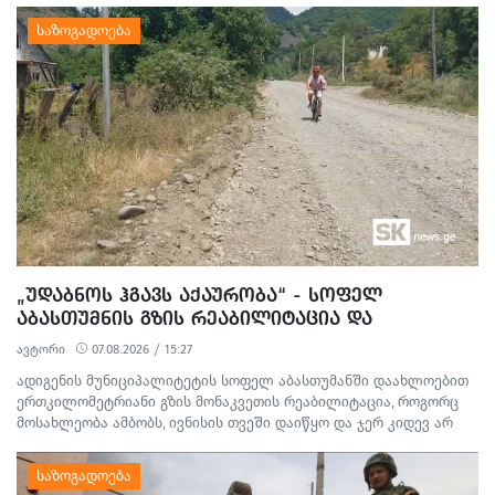
ᲓᲐᲖᲘᲐᲜᲔᲑᲘᲡ ᲤᲐᲥᲢᲔᲑᲖᲔ 1 ᲞᲘᲠᲘ ᲓᲐᲛᲜᲐᲨᲐᲕᲔᲓ ᲪᲜᲝ
„ᲣᲓᲐᲑᲜᲝᲡ ᲰᲒᲐᲕᲡ ᲐᲥᲐᲣᲠᲝᲑᲐ“ - ᲡᲝᲤᲔᲚ
ᲐᲑᲐᲡᲗᲣᲛᲜᲘᲡ ᲒᲖᲘᲡ ᲠᲔᲐᲑᲘᲚᲘᲢᲐᲪᲘᲐ ᲓᲐ
ᲛᲝᲡᲐᲮᲚᲔᲝᲑᲘᲡ ᲞᲠᲝᲢᲔᲡᲢᲘ
ავტორი
07.08.2026 / 15:27
ადიგენის მუნიციპალიტეტის სოფელ აბასთუმანში დაახლოებით
ერთკილომეტრიანი გზის მონაკვეთის რეაბილიტაცია, როგორც
მოსახლეობა ამბობს, ივნისის თვეში დაიწყო და ჯერ კიდევ არ
დასრულებულა. სამშენებლო სამუშაოების გამო წარმოქმნილი
მტვერი, მოუწესრიგებელი სანიაღვრე არხები ადგილობრივების
ყოველდღიურ ცხოვრებასა და ტურისტულ სეზონს პრობლემებს