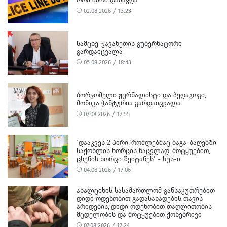
02.08.2026 / 13:23
ᲡᲐᲛᲪᲮᲔ-ᲯᲐᲕᲐᲮᲔᲗᲘᲡ ᲒᲣᲑᲔᲠᲜᲐᲢᲝᲠᲘ
ᲒᲐᲠᲓᲐᲘᲪᲕᲐᲚᲐ
05.08.2026 / 18:43
ᲑᲝᲠᲯᲝᲛᲔᲚᲘ ᲟᲣᲠᲜᲐᲚᲘᲡᲢᲘ ᲓᲐ ᲞᲔᲓᲐᲒᲝᲒᲘ,
ᲛᲝᲜᲘᲙᲐ ᲭᲐᲜᲢᲣᲠᲘᲐ ᲒᲐᲠᲓᲐᲘᲪᲕᲐᲚᲐ
07.08.2026 / 17:55
‘ᲓᲐᲐᲙᲕᲔᲡ 2 ᲞᲘᲠᲘ, ᲠᲝᲛᲚᲔᲑᲛᲐᲪ ᲑᲐᲒᲐ-ᲑᲐᲦᲔᲑᲨᲘ
ᲡᲐᲥᲝᲜᲚᲘᲡ ᲮᲝᲠᲪᲘᲡ ᲜᲐᲪᲕᲚᲐᲓ, ᲛᲝᲢᲧᲣᲔᲑᲘᲗ,
ᲪᲮᲔᲜᲘᲡ ᲮᲝᲠᲪᲘ ᲨᲔᲘᲢᲐᲜᲔᲡ’ - ᲡᲣᲡ-Ი
04.08.2026 / 17:06
ᲐᲮᲐᲚᲪᲘᲮᲘᲡ ᲡᲐᲡᲐᲛᲐᲠᲗᲚᲝᲛ ᲒᲐᲜᲡᲐᲙᲣᲗᲠᲔᲑᲘᲗ
ᲓᲘᲓᲘ ᲝᲓᲔᲜᲝᲑᲘᲗ ᲒᲐᲓᲐᲡᲐᲮᲐᲓᲔᲑᲘᲡ ᲗᲐᲕᲘᲡ
ᲐᲠᲘᲓᲔᲑᲘᲡ, ᲓᲘᲓᲘ ᲝᲓᲔᲜᲝᲑᲘᲗ ᲗᲐᲦᲚᲘᲗᲝᲑᲘᲡ
ᲛᲪᲓᲔᲚᲝᲑᲘᲡ ᲓᲐ ᲛᲝᲢᲧᲣᲔᲑᲘᲗ ᲥᲝᲜᲔᲑᲠᲘᲕᲘ
ᲓᲐᲖᲘᲐᲜᲔᲑᲘᲡ ᲤᲐᲥᲢᲔᲑᲖᲔ 1 ᲞᲘᲠᲘ ᲓᲐᲛᲜᲐᲨᲐᲕᲔᲓ
07.08.2026 / 17:24