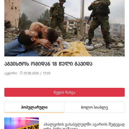
უქმნის.
ᲐᲒᲕᲘᲡᲢᲝᲡ ᲝᲛᲘᲓᲐᲜ 18 ᲬᲔᲚᲘ ᲒᲐᲕᲘᲓᲐ
ავტორი
07.08.2026 / 15:03
მეტის ნახვა
პოპულარული
ბოლო სიახლე
ᲐᲮᲐᲚᲪᲘᲮᲘᲡ ᲒᲐᲡᲐᲡᲕᲚᲔᲚᲨᲘ ᲐᲕᲐᲠᲘᲘᲡ ᲨᲔᲓᲔᲒᲐᲓ
ᲝᲠᲘ ᲞᲘᲠᲘ ᲓᲐᲨᲐᲕᲓᲐ