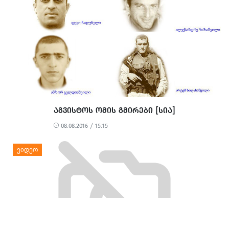
ᲐᲒᲕᲘᲡᲢᲝᲡ ᲝᲛᲘᲡ ᲒᲛᲘᲠᲔᲑᲘ [ᲡᲘᲐ]
08.08.2016 / 15:15