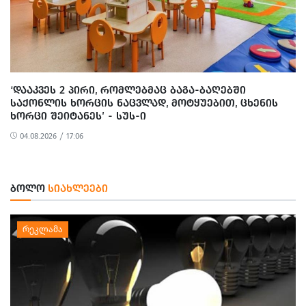
‘ᲓᲐᲐᲙᲕᲔᲡ 2 ᲞᲘᲠᲘ, ᲠᲝᲛᲚᲔᲑᲛᲐᲪ ᲑᲐᲒᲐ-ᲑᲐᲦᲔᲑᲨᲘ
ᲡᲐᲥᲝᲜᲚᲘᲡ ᲮᲝᲠᲪᲘᲡ ᲜᲐᲪᲕᲚᲐᲓ, ᲛᲝᲢᲧᲣᲔᲑᲘᲗ, ᲪᲮᲔᲜᲘᲡ
ᲮᲝᲠᲪᲘ ᲨᲔᲘᲢᲐᲜᲔᲡ’ - ᲡᲣᲡ-Ი
04.08.2026 / 17:06
ᲑᲝᲚᲝ
ᲡᲘᲐᲮᲚᲔᲔᲑᲘ