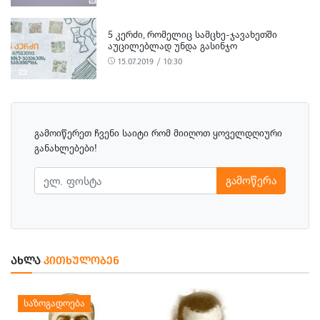
5 ᲙᲔᲠᲫᲘ, ᲠᲝᲛᲔᲚᲘᲪ ᲡᲐᲛᲪᲮᲔ-ᲯᲐᲕᲐᲮᲔᲗᲨᲘ
ᲐᲣᲪᲘᲚᲔᲑᲚᲐᲓ ᲣᲜᲓᲐ ᲒᲐᲡᲘᲜᲯᲝ
15.07.2019 / 10:30
გამოიწერეთ ჩვენი საიტი რომ მიიღოთ ყოველდღიური
განახლებები!
გამოწერა
ᲐᲮᲚᲐ
ᲙᲘᲗᲮᲣᲚᲝᲑᲔᲜ