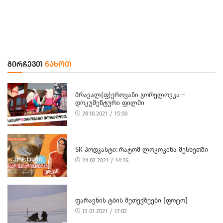
ᲒᲘᲠᲩᲔᲕᲗ
ᲜᲐᲮᲝᲗ
ᲛᲠᲐᲕᲐᲚ(Ფ)ᲔᲠᲝᲕᲐᲜᲘ ᲒᲝᲠᲔᲚᲝᲕᲙᲐ –
ᲓᲝᲙᲣᲛᲔᲜᲢᲣᲠᲘ ᲤᲘᲚᲛᲘ
28.10.2021 / 15:00
SK ᲞᲝᲓᲙᲐᲡᲢᲘ: ᲠᲐᲢᲝᲛ ᲚᲝᲙᲝᲙᲘᲜᲐ ᲛᲔᲡᲮᲔᲗᲨᲘ
24.02.2021 / 14:26
ᲤᲐᲠᲐᲕᲜᲘᲡ ᲢᲑᲘᲡ ᲛᲔᲗᲔᲕᲖᲔᲔᲑᲘ [ᲤᲝᲢᲝ]
13.01.2021 / 17:02