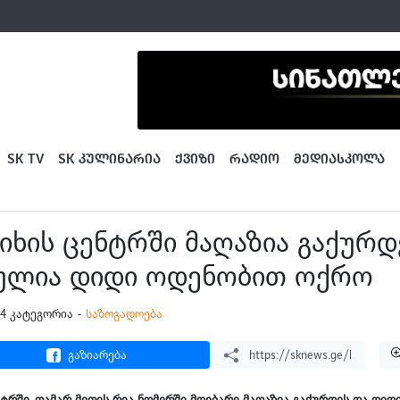
SK TV
SK ᲙᲣᲚᲘᲜᲐᲠᲘᲐ
ᲥᲕᲘᲖᲘ
ᲠᲐᲓᲘᲝ
ᲛᲔᲓᲘᲐᲡᲙᲝᲚᲐ
იხის ცენტრში მაღაზია გაქურდ
ულია დიდი ოდენობით ოქრო
:14 კატეგორია -
საზოგადოება
გაზიარება
ტრში, თამარ მეფის რვა ნომერში მდებარე მაღაზია გაქურდეს და დი