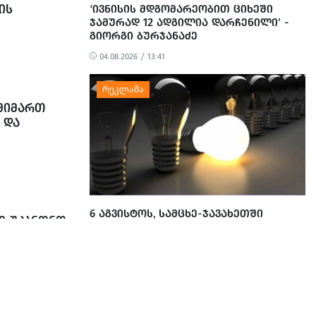
ᲘᲡ
‘ᲘᲕᲜᲘᲡᲘᲡ ᲛᲓᲒᲝᲛᲐᲠᲔᲝᲑᲘᲗ ᲪᲘᲮᲔᲨᲘ
ᲯᲐᲛᲣᲠᲐᲓ 12 ᲐᲓᲒᲘᲚᲘᲐ ᲓᲐᲠᲩᲔᲜᲘᲚᲘ’ -
ᲒᲘᲝᲠᲒᲘ ᲑᲣᲠᲯᲐᲜᲐᲫᲔ
04.08.2026 / 13:41
ᲛᲘᲛᲐᲠᲗ
 ᲓᲐ
6 ᲐᲒᲕᲘᲡᲢᲝᲡ, ᲡᲐᲛᲪᲮᲔ-ᲯᲐᲕᲐᲮᲔᲗᲨᲘ
ᲨᲘ ᲣᲙᲐᲜᲝᲜᲝ
ᲐᲑᲝᲜᲔᲜᲢᲔᲑᲘᲡ ᲜᲐᲬᲘᲚᲡ
ᲔᲚᲔᲥᲢᲠᲝᲔᲜᲔᲠᲒᲘᲘᲡ ᲛᲘᲬᲝᲓᲔᲑᲐ
ᲨᲔᲔᲖᲦᲣᲓᲔᲑᲐ
05.08.2026 / 18:43