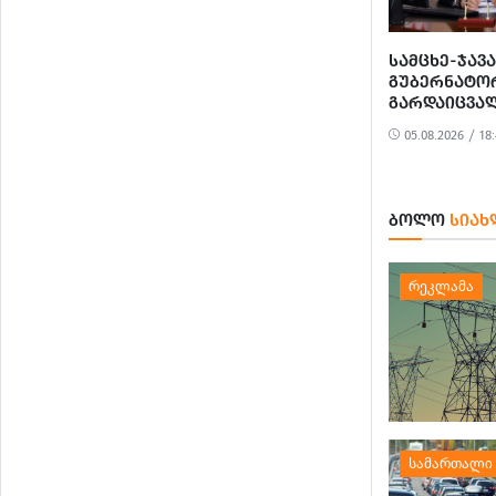
ᲡᲐᲛᲪᲮᲔ-ᲯᲐᲕ
ᲒᲣᲑᲔᲠᲜᲐᲢᲝ
ᲒᲐᲠᲓᲐᲘᲪᲕᲐ
05.08.2026 / 18
ᲑᲝᲚᲝ
ᲡᲘᲐᲮ