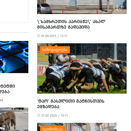
\'ᲡᲐᲛᲮᲠᲔᲗᲘᲡ ᲙᲐᲠᲘᲑᲭᲔ\' ᲐᲮᲐᲚ
ᲛᲘᲡᲐᲛᲐᲠᲗᲖᲔ ᲒᲐᲓᲐᲕᲘᲓᲐ
01.09.2015 / 13:11
ᲘᲢᲔᲢᲨᲘ
ᲓᲔᲑᲐ
ᲐᲒᲕᲘᲡᲢᲝᲓᲐᲜ
:44
‘ᲢᲐᲝ’ ᲒᲐᲡᲕᲚᲘᲗᲘ ᲛᲐᲢᲩᲘᲡᲗᲕᲘᲡ
ᲔᲛᲖᲐᲓᲔᲑᲐ
21.02.2020 / 15:11