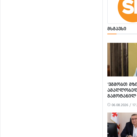
ᲛᲡᲒᲐᲕᲡᲘ
‘ᲕᲒᲛᲝᲑᲗ ᲛᲖ
ᲐᲛᲐᲦᲚᲝᲑᲔᲚ
ᲒᲐᲛᲝᲢᲐᲜᲘᲚ
ᲐᲠᲐᲞᲠᲝᲞᲝᲠ
06.08.2026 / 17:
ᲞᲝᲚᲘᲢᲘᲖᲔ
ᲒᲐᲜᲐᲩᲔᲜᲡ’ -
ᲔᲕᲠᲝᲙᲐᲕᲨᲘ