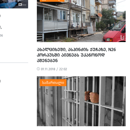
Ი
,
56
ᲘᲡ
-
ᲠᲘᲪᲮᲕᲝ
ᲐᲮᲐᲚᲪᲘᲮᲔᲨᲘ, ᲐᲡᲞᲘᲜᲫᲘᲡ ᲥᲣᲩᲐᲖᲔ, N26
ᲪᲘᲘᲡ
ᲙᲝᲠᲞᲣᲡᲨᲘ ᲐᲘᲕᲜᲔᲑᲡ ᲣᲙᲐᲜᲝᲜᲝᲓ
ᲖᲔ
ᲐᲨᲔᲜᲔᲑᲔᲜ
01.11.2018 / 22:02
Ი