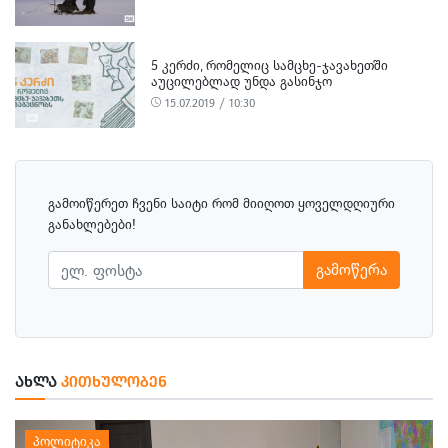
5 ᲙᲔᲠᲫᲘ, ᲠᲝᲛᲔᲚᲘᲪ ᲡᲐᲛᲪᲮᲔ-ᲯᲐᲕᲐᲮᲔᲗᲨᲘ
ᲐᲣᲪᲘᲚᲔᲑᲚᲐᲓ ᲣᲜᲓᲐ ᲒᲐᲡᲘᲜᲯᲝ
15.07.2019 / 10:30
გამოიწერეთ ჩვენი საიტი რომ მიიღოთ ყოველდღიური
განახლებები!
გამოწერა
ᲐᲮᲚᲐ
ᲙᲘᲗᲮᲣᲚᲝᲑᲔᲜ