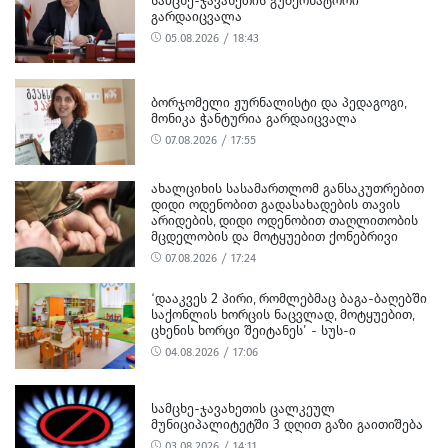
ᲡᲐᲛᲪᲮᲔ-ᲯᲐᲕᲐᲮᲔᲗᲘᲡ ᲒᲣᲑᲔᲠᲜᲐᲢᲝᲠᲘ
ᲒᲐᲠᲓᲐᲘᲪᲕᲐᲚᲐ
05.08.2026 / 18:43
ᲑᲝᲠᲯᲝᲛᲔᲚᲘ ᲟᲣᲠᲜᲐᲚᲘᲡᲢᲘ ᲓᲐ ᲞᲔᲓᲐᲒᲝᲒᲘ,
ᲛᲝᲜᲘᲙᲐ ᲭᲐᲜᲢᲣᲠᲘᲐ ᲒᲐᲠᲓᲐᲘᲪᲕᲐᲚᲐ
07.08.2026 / 17:55
ᲐᲮᲐᲚᲪᲘᲮᲘᲡ ᲡᲐᲡᲐᲛᲐᲠᲗᲚᲝᲛ ᲒᲐᲜᲡᲐᲙᲣᲗᲠᲔᲑᲘᲗ
ᲓᲘᲓᲘ ᲝᲓᲔᲜᲝᲑᲘᲗ ᲒᲐᲓᲐᲡᲐᲮᲐᲓᲔᲑᲘᲡ ᲗᲐᲕᲘᲡ
ᲐᲠᲘᲓᲔᲑᲘᲡ, ᲓᲘᲓᲘ ᲝᲓᲔᲜᲝᲑᲘᲗ ᲗᲐᲦᲚᲘᲗᲝᲑᲘᲡ
ᲛᲪᲓᲔᲚᲝᲑᲘᲡ ᲓᲐ ᲛᲝᲢᲧᲣᲔᲑᲘᲗ ᲥᲝᲜᲔᲑᲠᲘᲕᲘ
ᲓᲐᲖᲘᲐᲜᲔᲑᲘᲡ ᲤᲐᲥᲢᲔᲑᲖᲔ 1 ᲞᲘᲠᲘ ᲓᲐᲛᲜᲐᲨᲐᲕᲔᲓ
07.08.2026 / 17:24
ᲪᲜᲝ
‘ᲓᲐᲐᲙᲕᲔᲡ 2 ᲞᲘᲠᲘ, ᲠᲝᲛᲚᲔᲑᲛᲐᲪ ᲑᲐᲒᲐ-ᲑᲐᲦᲔᲑᲨᲘ
ᲡᲐᲥᲝᲜᲚᲘᲡ ᲮᲝᲠᲪᲘᲡ ᲜᲐᲪᲕᲚᲐᲓ, ᲛᲝᲢᲧᲣᲔᲑᲘᲗ,
ᲪᲮᲔᲜᲘᲡ ᲮᲝᲠᲪᲘ ᲨᲔᲘᲢᲐᲜᲔᲡ’ - ᲡᲣᲡ-Ი
04.08.2026 / 17:06
ᲡᲐᲛᲪᲮᲔ-ᲯᲐᲕᲐᲮᲔᲗᲘᲡ ᲪᲐᲚᲙᲔᲣᲚ
ᲛᲣᲜᲘᲪᲘᲞᲐᲚᲘᲢᲔᲢᲨᲘ 3 ᲓᲦᲘᲗ ᲒᲐᲖᲘ ᲒᲐᲘᲗᲘᲨᲔᲑᲐ
03.08.2026 / 14:11