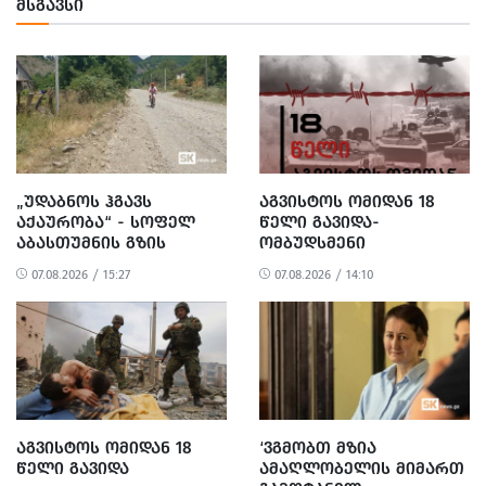
ᲛᲡᲒᲐᲕᲡᲘ
„ᲣᲓᲐᲑᲜᲝᲡ ᲰᲒᲐᲕᲡ
ᲐᲒᲕᲘᲡᲢᲝᲡ ᲝᲛᲘᲓᲐᲜ 18
ᲐᲥᲐᲣᲠᲝᲑᲐ“ - ᲡᲝᲤᲔᲚ
ᲬᲔᲚᲘ ᲒᲐᲕᲘᲓᲐ-
ᲐᲑᲐᲡᲗᲣᲛᲜᲘᲡ ᲒᲖᲘᲡ
ᲝᲛᲑᲣᲓᲡᲛᲔᲜᲘ
ᲠᲔᲐᲑᲘᲚᲘᲢᲐᲪᲘᲐ ᲓᲐ
ᲒᲐᲜᲪᲮᲐᲓᲔᲑᲐᲡ
07.08.2026 / 15:27
07.08.2026 / 14:10
ᲛᲝᲡᲐᲮᲚᲔᲝᲑᲘᲡ
ᲐᲕᲠᲪᲔᲚᲔᲑᲡ
ᲞᲠᲝᲢᲔᲡᲢᲘ
ᲐᲒᲕᲘᲡᲢᲝᲡ ᲝᲛᲘᲓᲐᲜ 18
‘ᲕᲒᲛᲝᲑᲗ ᲛᲖᲘᲐ
ᲬᲔᲚᲘ ᲒᲐᲕᲘᲓᲐ
ᲐᲛᲐᲦᲚᲝᲑᲔᲚᲘᲡ ᲛᲘᲛᲐᲠᲗ