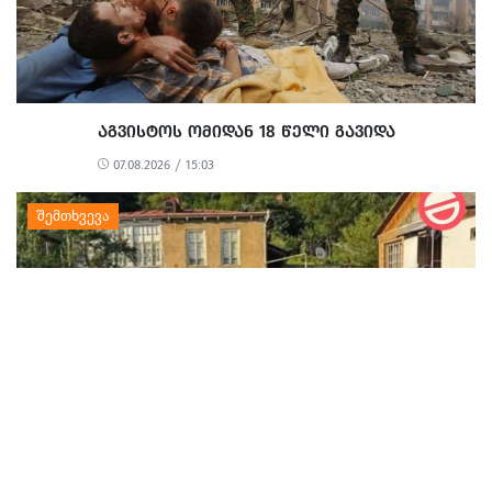
ᲐᲒᲕᲘᲡᲢᲝᲡ ᲝᲛᲘᲓᲐᲜ 18 ᲬᲔᲚᲘ ᲒᲐᲕᲘᲓᲐ
07.08.2026 / 15:03
ᲕᲐᲠᲓᲒᲘᲜᲔᲗᲨᲘ ᲞᲐᲢᲠᲣᲚᲘᲡ ᲛᲐᲜᲥᲐᲜᲐ ᲓᲐ ᲛᲡᲣᲑᲣᲥᲘ