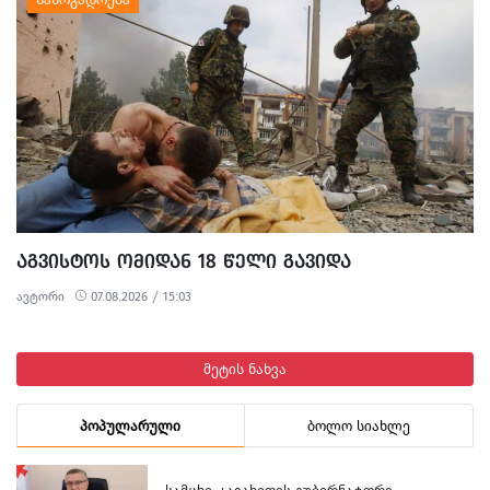
ყოველდღიურ ცხოვრებასა და ტურისტულ სეზონს პრობლემებს
უქმნის.
ᲐᲒᲕᲘᲡᲢᲝᲡ ᲝᲛᲘᲓᲐᲜ 18 ᲬᲔᲚᲘ ᲒᲐᲕᲘᲓᲐ
ავტორი
07.08.2026 / 15:03
მეტის ნახვა
პოპულარული
ბოლო სიახლე