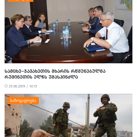
ᲡᲐᲛᲪᲮᲔ–ᲯᲐᲕᲐᲮᲔᲗᲘᲡ ᲛᲮᲐᲠᲘᲡ ᲠᲬᲛᲣᲜᲔᲑᲣᲚᲛᲐ
ᲠᲣᲛᲘᲜᲔᲗᲘᲡ ᲔᲚᲩᲡ ᲣᲛᲐᲡᲞᲘᲜᲫᲚᲐ
25.06.2019 / 10:15