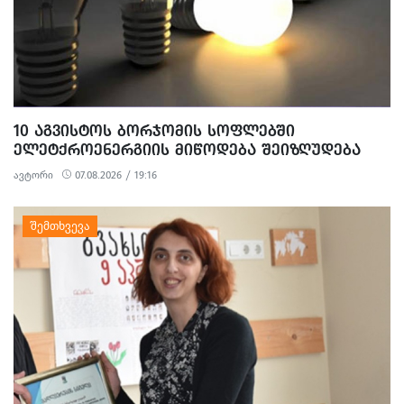
10 ᲐᲒᲕᲘᲡᲢᲝᲡ ᲑᲝᲠᲯᲝᲛᲘᲡ ᲡᲝᲤᲚᲔᲑᲨᲘ
ᲔᲚᲔᲢᲥᲠᲝᲔᲜᲔᲠᲒᲘᲘᲡ ᲛᲘᲬᲝᲓᲔᲑᲐ ᲨᲔᲘᲖᲦᲣᲓᲔᲑᲐ
ავტორი
07.08.2026 / 19:16