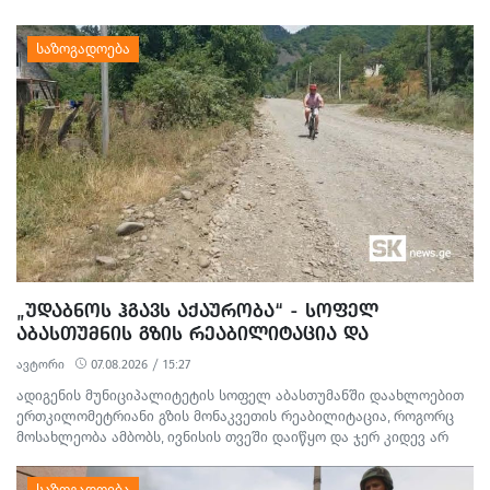
ᲛᲪᲓᲔᲚᲝᲑᲘᲡ ᲓᲐ ᲛᲝᲢᲧᲣᲔᲑᲘᲗ ᲥᲝᲜᲔᲑᲠᲘᲕᲘ
ᲓᲐᲖᲘᲐᲜᲔᲑᲘᲡ ᲤᲐᲥᲢᲔᲑᲖᲔ 1 ᲞᲘᲠᲘ ᲓᲐᲛᲜᲐᲨᲐᲕᲔᲓ ᲪᲜᲝ
„ᲣᲓᲐᲑᲜᲝᲡ ᲰᲒᲐᲕᲡ ᲐᲥᲐᲣᲠᲝᲑᲐ“ - ᲡᲝᲤᲔᲚ
ᲐᲑᲐᲡᲗᲣᲛᲜᲘᲡ ᲒᲖᲘᲡ ᲠᲔᲐᲑᲘᲚᲘᲢᲐᲪᲘᲐ ᲓᲐ
ᲛᲝᲡᲐᲮᲚᲔᲝᲑᲘᲡ ᲞᲠᲝᲢᲔᲡᲢᲘ
ავტორი
07.08.2026 / 15:27
ადიგენის მუნიციპალიტეტის სოფელ აბასთუმანში დაახლოებით
ერთკილომეტრიანი გზის მონაკვეთის რეაბილიტაცია, როგორც
მოსახლეობა ამბობს, ივნისის თვეში დაიწყო და ჯერ კიდევ არ
დასრულებულა. სამშენებლო სამუშაოების გამო წარმოქმნილი
მტვერი, მოუწესრიგებელი სანიაღვრე არხები ადგილობრივების