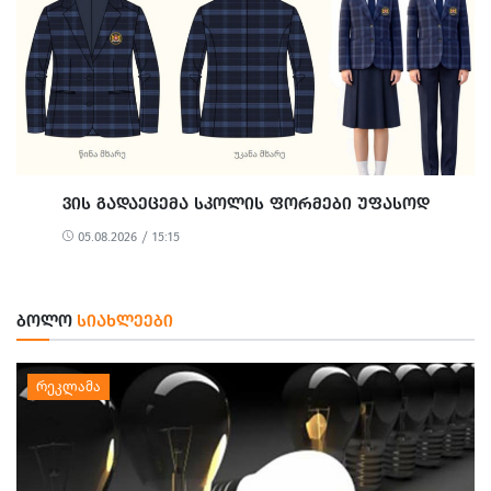
ᲕᲘᲡ ᲒᲐᲓᲐᲔᲪᲔᲛᲐ ᲡᲙᲝᲚᲘᲡ ᲤᲝᲠᲛᲔᲑᲘ ᲣᲤᲐᲡᲝᲓ
05.08.2026 / 15:15
ᲑᲝᲚᲝ
ᲡᲘᲐᲮᲚᲔᲔᲑᲘ