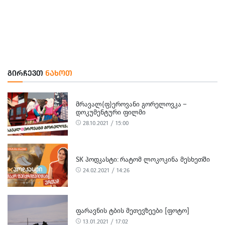
ᲒᲘᲠᲩᲔᲕᲗ
ᲜᲐᲮᲝᲗ
ᲛᲠᲐᲕᲐᲚ(Ფ)ᲔᲠᲝᲕᲐᲜᲘ ᲒᲝᲠᲔᲚᲝᲕᲙᲐ –
ᲓᲝᲙᲣᲛᲔᲜᲢᲣᲠᲘ ᲤᲘᲚᲛᲘ
28.10.2021 / 15:00
SK ᲞᲝᲓᲙᲐᲡᲢᲘ: ᲠᲐᲢᲝᲛ ᲚᲝᲙᲝᲙᲘᲜᲐ ᲛᲔᲡᲮᲔᲗᲨᲘ
24.02.2021 / 14:26
ᲤᲐᲠᲐᲕᲜᲘᲡ ᲢᲑᲘᲡ ᲛᲔᲗᲔᲕᲖᲔᲔᲑᲘ [ᲤᲝᲢᲝ]
13.01.2021 / 17:02