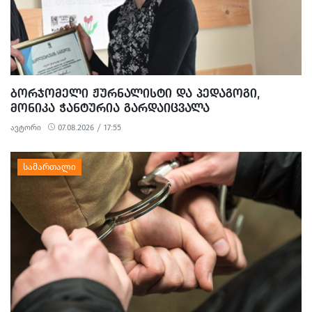
ᲑᲝᲠᲯᲝᲛᲔᲚᲘ ᲟᲣᲠᲜᲐᲚᲘᲡᲢᲘ ᲓᲐ ᲞᲔᲓᲐᲒᲝᲒᲘ,
ᲛᲝᲜᲘᲙᲐ ᲭᲐᲜᲢᲣᲠᲘᲐ ᲒᲐᲠᲓᲐᲘᲪᲕᲐᲚᲐ
ავტორი
07.08.2026 / 17:55