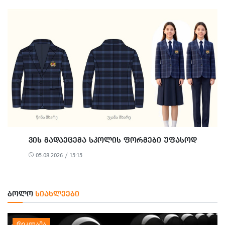
ᲕᲘᲡ ᲒᲐᲓᲐᲔᲪᲔᲛᲐ ᲡᲙᲝᲚᲘᲡ ᲤᲝᲠᲛᲔᲑᲘ ᲣᲤᲐᲡᲝᲓ
05.08.2026 / 15:15
ᲑᲝᲚᲝ
ᲡᲘᲐᲮᲚᲔᲔᲑᲘ