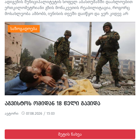
ადიგენის მუნიციპალიტეტის სოფელ აბასთუმანში დაახლოებით
ერთკილომეტრიანი გზის მონაკვეთის რეაბილიტაცია, როგორც
მოსახლეობა ამბობს, ივნისის თვეში დაიწყო და ჯერ კიდევ არ
დასრულებულა. სამშენებლო სამუშაოების გამო წარმოქმნილი
მტვერი, მოუწესრიგებელი სანიაღვრე არხები ადგილობრივების
ყოველდღიურ ცხოვრებასა და ტურისტულ სეზონს პრობლემებს
უქმნის.
ᲐᲒᲕᲘᲡᲢᲝᲡ ᲝᲛᲘᲓᲐᲜ 18 ᲬᲔᲚᲘ ᲒᲐᲕᲘᲓᲐ
ავტორი
07.08.2026 / 15:03
მეტის ნახვა