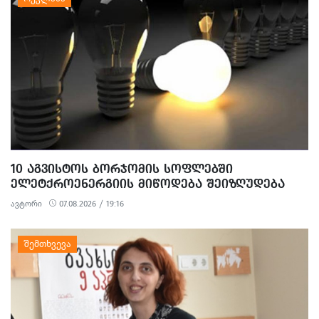
10 ᲐᲒᲕᲘᲡᲢᲝᲡ ᲑᲝᲠᲯᲝᲛᲘᲡ ᲡᲝᲤᲚᲔᲑᲨᲘ
ᲔᲚᲔᲢᲥᲠᲝᲔᲜᲔᲠᲒᲘᲘᲡ ᲛᲘᲬᲝᲓᲔᲑᲐ ᲨᲔᲘᲖᲦᲣᲓᲔᲑᲐ
ავტორი
07.08.2026 / 19:16