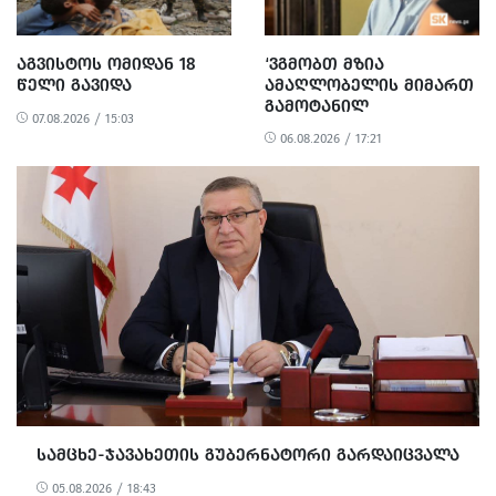
ᲐᲒᲕᲘᲡᲢᲝᲡ ᲝᲛᲘᲓᲐᲜ 18
‘ᲕᲒᲛᲝᲑᲗ ᲛᲖᲘᲐ
ᲬᲔᲚᲘ ᲒᲐᲕᲘᲓᲐ
ᲐᲛᲐᲦᲚᲝᲑᲔᲚᲘᲡ ᲛᲘᲛᲐᲠᲗ
ᲒᲐᲛᲝᲢᲐᲜᲘᲚ
07.08.2026 / 15:03
ᲐᲠᲐᲞᲠᲝᲞᲝᲠᲪᲘᲣᲚ ᲓᲐ
06.08.2026 / 17:21
ᲞᲝᲚᲘᲢᲘᲖᲔᲑᲣᲚ
ᲒᲐᲜᲐᲩᲔᲜᲡ’ -
ᲔᲕᲠᲝᲙᲐᲕᲨᲘᲠᲘᲡ ᲡᲐᲔᲚᲩᲝ
ᲡᲐᲛᲪᲮᲔ-ᲯᲐᲕᲐᲮᲔᲗᲘᲡ ᲒᲣᲑᲔᲠᲜᲐᲢᲝᲠᲘ ᲒᲐᲠᲓᲐᲘᲪᲕᲐᲚᲐ
05.08.2026 / 18:43