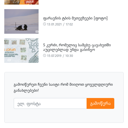
ᲤᲐᲠᲐᲕᲜᲘᲡ ᲢᲑᲘᲡ ᲛᲔᲗᲔᲕᲖᲔᲔᲑᲘ [ᲤᲝᲢᲝ]
13.01.2021 / 17:02
5 ᲙᲔᲠᲫᲘ, ᲠᲝᲛᲔᲚᲘᲪ ᲡᲐᲛᲪᲮᲔ-ᲯᲐᲕᲐᲮᲔᲗᲨᲘ
ᲐᲣᲪᲘᲚᲔᲑᲚᲐᲓ ᲣᲜᲓᲐ ᲒᲐᲡᲘᲜᲯᲝ
15.07.2019 / 10:30
გამოიწერეთ ჩვენი საიტი რომ მიიღოთ ყოველდღიური
განახლებები!
გამოწერა