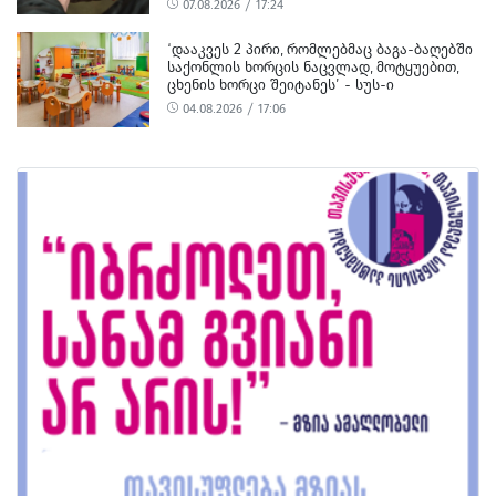
07.08.2026 / 17:24
ᲪᲜᲝ
‘ᲓᲐᲐᲙᲕᲔᲡ 2 ᲞᲘᲠᲘ, ᲠᲝᲛᲚᲔᲑᲛᲐᲪ ᲑᲐᲒᲐ-ᲑᲐᲦᲔᲑᲨᲘ
ᲡᲐᲥᲝᲜᲚᲘᲡ ᲮᲝᲠᲪᲘᲡ ᲜᲐᲪᲕᲚᲐᲓ, ᲛᲝᲢᲧᲣᲔᲑᲘᲗ,
ᲪᲮᲔᲜᲘᲡ ᲮᲝᲠᲪᲘ ᲨᲔᲘᲢᲐᲜᲔᲡ’ - ᲡᲣᲡ-Ი
04.08.2026 / 17:06