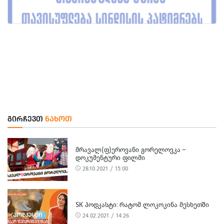
ᲒᲘᲠᲩᲔᲕᲗ
ᲜᲐᲮᲝᲗ
ᲛᲠᲐᲕᲐᲚ(Ფ)ᲔᲠᲝᲕᲐᲜᲘ ᲒᲝᲠᲔᲚᲝᲕᲙᲐ –
ᲓᲝᲙᲣᲛᲔᲜᲢᲣᲠᲘ ᲤᲘᲚᲛᲘ
28.10.2021 / 15:00
SK ᲞᲝᲓᲙᲐᲡᲢᲘ: ᲠᲐᲢᲝᲛ ᲚᲝᲙᲝᲙᲘᲜᲐ ᲛᲔᲡᲮᲔᲗᲨᲘ
24.02.2021 / 14:26