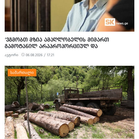
‘ᲕᲒᲛᲝᲑᲗ ᲛᲖᲘᲐ ᲐᲛᲐᲦᲚᲝᲑᲔᲚᲘᲡ ᲛᲘᲛᲐᲠᲗ
ᲒᲐᲛᲝᲢᲐᲜᲘᲚ ᲐᲠᲐᲞᲠᲝᲞᲝᲠᲪᲘᲣᲚ ᲓᲐ
ᲞᲝᲚᲘᲢᲘᲖᲔᲑᲣᲚ ᲒᲐᲜᲐᲩᲔᲜᲡ’ - ᲔᲕᲠᲝᲙᲐᲕᲨᲘᲠᲘᲡ
ავტორი
06.08.2026 / 17:21
ᲡᲐᲔᲚᲩᲝ