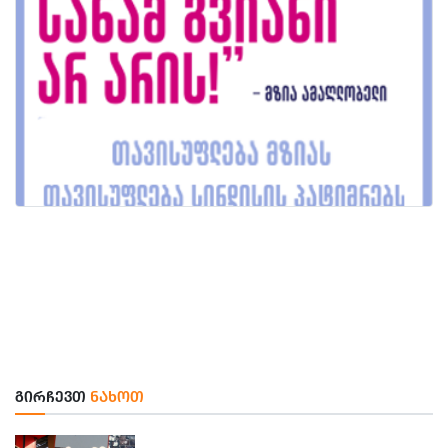
ᲒᲘᲠᲩᲔᲕᲗ
ᲜᲐᲮᲝᲗ