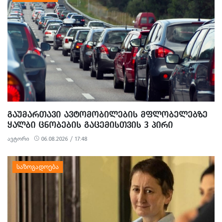
ᲒᲐᲣᲛᲐᲠᲗᲐᲕᲘ ᲐᲕᲢᲝᲛᲝᲑᲘᲚᲔᲑᲘᲡ ᲛᲤᲚᲝᲑᲔᲚᲔᲑᲖᲔ
ᲧᲐᲚᲑᲘ ᲪᲜᲝᲑᲔᲑᲘᲡ ᲒᲐᲪᲔᲛᲘᲡᲗᲕᲘᲡ 3 ᲞᲘᲠᲘ
ᲓᲐᲐᲙᲐᲕᲔᲡ
ავტორი
06.08.2026 / 17:48