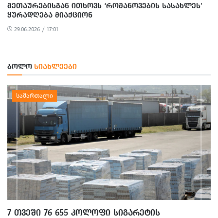
ᲛᲔᲗᲐᲣᲠᲔᲑᲘᲡᲒᲐᲜ ᲘᲗᲮᲝᲕᲡ ‘ᲠᲝᲛᲐᲜᲝᲕᲔᲑᲘᲡ ᲡᲐᲡᲐᲮᲚᲔᲡ’
ᲧᲣᲠᲐᲓᲦᲔᲑᲐ ᲛᲘᲐᲥᲪᲘᲝᲜ
29.06.2026 / 17:01
ᲑᲝᲚᲝ
ᲡᲘᲐᲮᲚᲔᲔᲑᲘ
7 ᲗᲕᲔᲨᲘ 76 655 ᲙᲝᲚᲝᲤᲘ ᲡᲘᲒᲐᲠᲔᲢᲘᲡ