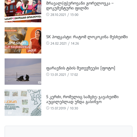
ᲛᲠᲐᲕᲐᲚ(Ფ)ᲔᲠᲝᲕᲐᲜᲘ ᲒᲝᲠᲔᲚᲝᲕᲙᲐ –
ᲓᲝᲙᲣᲛᲔᲜᲢᲣᲠᲘ ᲤᲘᲚᲛᲘ
28.10.2021 / 15:00
SK ᲞᲝᲓᲙᲐᲡᲢᲘ: ᲠᲐᲢᲝᲛ ᲚᲝᲙᲝᲙᲘᲜᲐ ᲛᲔᲡᲮᲔᲗᲨᲘ
24.02.2021 / 14:26
ᲤᲐᲠᲐᲕᲜᲘᲡ ᲢᲑᲘᲡ ᲛᲔᲗᲔᲕᲖᲔᲔᲑᲘ [ᲤᲝᲢᲝ]
13.01.2021 / 17:02
5 ᲙᲔᲠᲫᲘ, ᲠᲝᲛᲔᲚᲘᲪ ᲡᲐᲛᲪᲮᲔ-ᲯᲐᲕᲐᲮᲔᲗᲨᲘ
ᲐᲣᲪᲘᲚᲔᲑᲚᲐᲓ ᲣᲜᲓᲐ ᲒᲐᲡᲘᲜᲯᲝ
15.07.2019 / 10:30