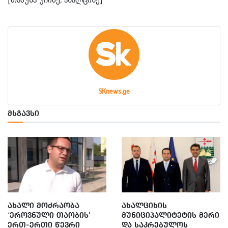
SKnews.ge
ᲛᲡᲒᲐᲕᲡᲘ
ᲐᲮᲐᲚᲘ ᲛᲝᲫᲠᲐᲝᲑᲐ
ᲐᲮᲐᲚᲪᲘᲮᲘᲡ
‘ᲔᲠᲝᲕᲜᲣᲚᲘ ᲗᲐᲝᲑᲘᲡ’
ᲛᲣᲜᲘᲪᲘᲞᲐᲚᲘᲢᲔᲢᲘᲡ ᲛᲔᲠᲘ
ᲔᲠᲗ-ᲔᲠᲗᲘ ᲬᲔᲕᲠᲘ
ᲓᲐ ᲡᲐᲙᲠᲔᲑᲣᲚᲝᲡ