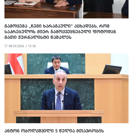
ᲒᲐᲛᲝᲪᲔᲛᲐ „ᲩᲔᲛᲘ ᲮᲐᲠᲐᲒᲐᲣᲚᲘ“ ᲐᲪᲮᲐᲓᲔᲑᲡ, ᲠᲝᲛ
ᲡᲐᲙᲠᲔᲑᲣᲚᲝᲡ ᲛᲘᲔᲠ ᲒᲐᲛᲝᲥᲕᲔᲧᲜᲔᲑᲣᲚᲘ ᲤᲝᲢᲝᲓᲐᲜ
ᲛᲐᲗᲘ ᲟᲣᲠᲜᲐᲚᲘᲡᲢᲘ ᲬᲐᲨᲐᲚᲔᲡ
08.07.2026 / 13:36
ᲐᲜᲢᲝᲜ ᲝᲑᲝᲚᲐᲨᲕᲘᲚᲘ 5 ᲬᲔᲚᲘᲐ ᲛᲗᲐᲕᲠᲝᲑᲘᲡ