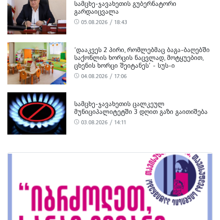
ᲡᲐᲛᲪᲮᲔ-ᲯᲐᲕᲐᲮᲔᲗᲘᲡ ᲒᲣᲑᲔᲠᲜᲐᲢᲝᲠᲘ
ᲒᲐᲠᲓᲐᲘᲪᲕᲐᲚᲐ
05.08.2026 / 18:43
‘ᲓᲐᲐᲙᲕᲔᲡ 2 ᲞᲘᲠᲘ, ᲠᲝᲛᲚᲔᲑᲛᲐᲪ ᲑᲐᲒᲐ-ᲑᲐᲦᲔᲑᲨᲘ
ᲡᲐᲥᲝᲜᲚᲘᲡ ᲮᲝᲠᲪᲘᲡ ᲜᲐᲪᲕᲚᲐᲓ, ᲛᲝᲢᲧᲣᲔᲑᲘᲗ,
ᲪᲮᲔᲜᲘᲡ ᲮᲝᲠᲪᲘ ᲨᲔᲘᲢᲐᲜᲔᲡ’ - ᲡᲣᲡ-Ი
04.08.2026 / 17:06
ᲡᲐᲛᲪᲮᲔ-ᲯᲐᲕᲐᲮᲔᲗᲘᲡ ᲪᲐᲚᲙᲔᲣᲚ
ᲛᲣᲜᲘᲪᲘᲞᲐᲚᲘᲢᲔᲢᲨᲘ 3 ᲓᲦᲘᲗ ᲒᲐᲖᲘ ᲒᲐᲘᲗᲘᲨᲔᲑᲐ
03.08.2026 / 14:11