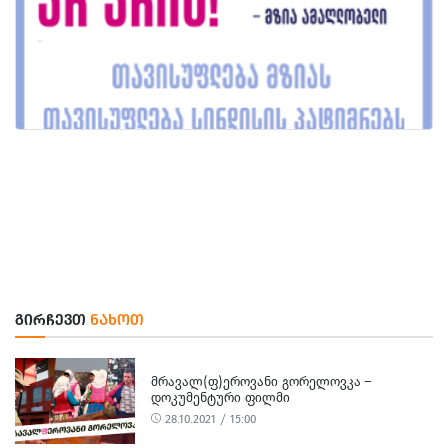
ᲒᲘᲠᲩᲔᲕᲗ
ᲜᲐᲮᲝᲗ
ᲛᲠᲐᲕᲐᲚ(Ფ)ᲔᲠᲝᲕᲐᲜᲘ ᲒᲝᲠᲔᲚᲝᲕᲙᲐ –
ᲓᲝᲙᲣᲛᲔᲜᲢᲣᲠᲘ ᲤᲘᲚᲛᲘ
28.10.2021 / 15:00