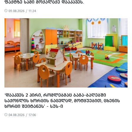
ᲤᲐᲥᲢᲖᲔ ᲡᲐᲛᲘ ᲛᲝᲥᲐᲚᲐᲥᲔ ᲓᲐᲐᲙᲐᲕᲔᲡ.
05.08.2026 / 11:24
‘ᲓᲐᲐᲙᲕᲔᲡ 2 ᲞᲘᲠᲘ, ᲠᲝᲛᲚᲔᲑᲛᲐᲪ ᲑᲐᲒᲐ-ᲑᲐᲦᲔᲑᲨᲘ
ᲡᲐᲥᲝᲜᲚᲘᲡ ᲮᲝᲠᲪᲘᲡ ᲜᲐᲪᲕᲚᲐᲓ, ᲛᲝᲢᲧᲣᲔᲑᲘᲗ, ᲪᲮᲔᲜᲘᲡ
ᲮᲝᲠᲪᲘ ᲨᲔᲘᲢᲐᲜᲔᲡ’ - ᲡᲣᲡ-Ი
04.08.2026 / 17:06