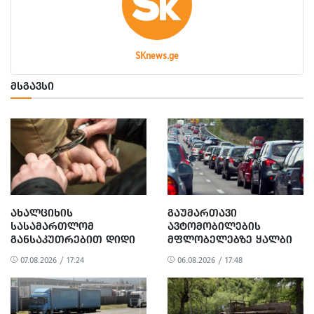
SKnews.ge
ᲛᲡᲒᲐᲕᲡᲘ
ᲐᲮᲐᲚᲪᲘᲮᲘᲡ
ᲒᲐᲣᲛᲐᲠᲗᲐᲕᲘ
ᲡᲐᲡᲐᲛᲐᲠᲗᲚᲝᲛ
ᲐᲕᲢᲝᲛᲝᲑᲘᲚᲔᲑᲘᲡ
ᲒᲐᲜᲡᲐᲙᲣᲗᲠᲔᲑᲘᲗ ᲓᲘᲓᲘ
ᲛᲤᲚᲝᲑᲔᲚᲔᲑᲖᲔ ᲧᲐᲚᲑᲘ
ᲝᲓᲔᲜᲝᲑᲘᲗ
ᲪᲜᲝᲑᲔᲑᲘᲡ ᲒᲐᲪᲔᲛᲘᲡᲗᲕᲘᲡ
07.08.2026 / 17:24
06.08.2026 / 17:48
ᲒᲐᲓᲐᲡᲐᲮᲐᲓᲔᲑᲘᲡ ᲗᲐᲕᲘᲡ
3 ᲞᲘᲠᲘ ᲓᲐᲐᲙᲐᲕᲔᲡ
ᲐᲠᲘᲓᲔᲑᲘᲡ, ᲓᲘᲓᲘ
ᲝᲓᲔᲜᲝᲑᲘᲗ
ᲗᲐᲦᲚᲘᲗᲝᲑᲘᲡ