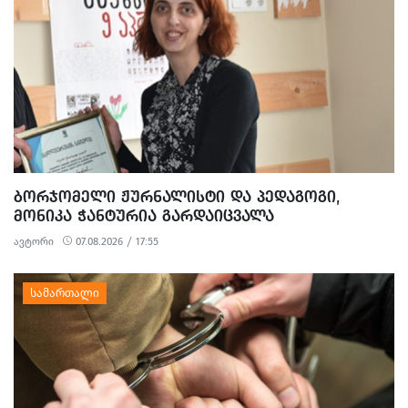
ᲑᲝᲠᲯᲝᲛᲔᲚᲘ ᲟᲣᲠᲜᲐᲚᲘᲡᲢᲘ ᲓᲐ ᲞᲔᲓᲐᲒᲝᲒᲘ,
ᲛᲝᲜᲘᲙᲐ ᲭᲐᲜᲢᲣᲠᲘᲐ ᲒᲐᲠᲓᲐᲘᲪᲕᲐᲚᲐ
ავტორი
07.08.2026 / 17:55