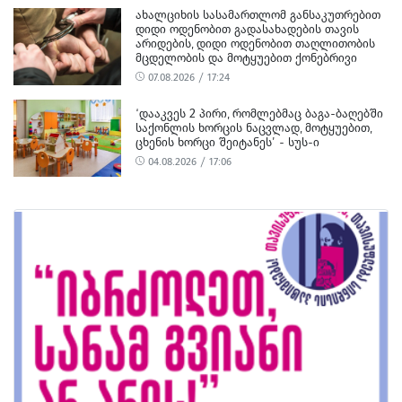
ᲐᲮᲐᲚᲪᲘᲮᲘᲡ ᲡᲐᲡᲐᲛᲐᲠᲗᲚᲝᲛ ᲒᲐᲜᲡᲐᲙᲣᲗᲠᲔᲑᲘᲗ
ᲓᲘᲓᲘ ᲝᲓᲔᲜᲝᲑᲘᲗ ᲒᲐᲓᲐᲡᲐᲮᲐᲓᲔᲑᲘᲡ ᲗᲐᲕᲘᲡ
ᲐᲠᲘᲓᲔᲑᲘᲡ, ᲓᲘᲓᲘ ᲝᲓᲔᲜᲝᲑᲘᲗ ᲗᲐᲦᲚᲘᲗᲝᲑᲘᲡ
ᲛᲪᲓᲔᲚᲝᲑᲘᲡ ᲓᲐ ᲛᲝᲢᲧᲣᲔᲑᲘᲗ ᲥᲝᲜᲔᲑᲠᲘᲕᲘ
ᲓᲐᲖᲘᲐᲜᲔᲑᲘᲡ ᲤᲐᲥᲢᲔᲑᲖᲔ 1 ᲞᲘᲠᲘ ᲓᲐᲛᲜᲐᲨᲐᲕᲔᲓ
07.08.2026 / 17:24
ᲪᲜᲝ
‘ᲓᲐᲐᲙᲕᲔᲡ 2 ᲞᲘᲠᲘ, ᲠᲝᲛᲚᲔᲑᲛᲐᲪ ᲑᲐᲒᲐ-ᲑᲐᲦᲔᲑᲨᲘ
ᲡᲐᲥᲝᲜᲚᲘᲡ ᲮᲝᲠᲪᲘᲡ ᲜᲐᲪᲕᲚᲐᲓ, ᲛᲝᲢᲧᲣᲔᲑᲘᲗ,
ᲪᲮᲔᲜᲘᲡ ᲮᲝᲠᲪᲘ ᲨᲔᲘᲢᲐᲜᲔᲡ’ - ᲡᲣᲡ-Ი
04.08.2026 / 17:06