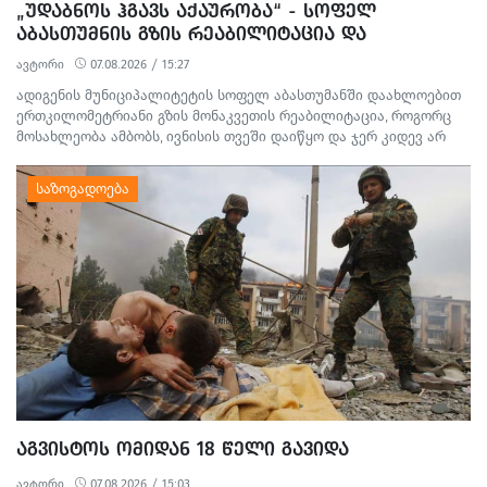
„ᲣᲓᲐᲑᲜᲝᲡ ᲰᲒᲐᲕᲡ ᲐᲥᲐᲣᲠᲝᲑᲐ“ - ᲡᲝᲤᲔᲚ
ᲐᲑᲐᲡᲗᲣᲛᲜᲘᲡ ᲒᲖᲘᲡ ᲠᲔᲐᲑᲘᲚᲘᲢᲐᲪᲘᲐ ᲓᲐ
ᲛᲝᲡᲐᲮᲚᲔᲝᲑᲘᲡ ᲞᲠᲝᲢᲔᲡᲢᲘ
ავტორი
07.08.2026 / 15:27
ადიგენის მუნიციპალიტეტის სოფელ აბასთუმანში დაახლოებით
ერთკილომეტრიანი გზის მონაკვეთის რეაბილიტაცია, როგორც
მოსახლეობა ამბობს, ივნისის თვეში დაიწყო და ჯერ კიდევ არ
დასრულებულა. სამშენებლო სამუშაოების გამო წარმოქმნილი
მტვერი, მოუწესრიგებელი სანიაღვრე არხები ადგილობრივების
ყოველდღიურ ცხოვრებასა და ტურისტულ სეზონს პრობლემებს
უქმნის.
ᲐᲒᲕᲘᲡᲢᲝᲡ ᲝᲛᲘᲓᲐᲜ 18 ᲬᲔᲚᲘ ᲒᲐᲕᲘᲓᲐ
ავტორი
07.08.2026 / 15:03