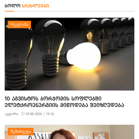
ᲑᲝᲚᲝ
ᲡᲘᲐᲮᲚᲔᲔᲑᲘ
10 ᲐᲒᲕᲘᲡᲢᲝᲡ ᲑᲝᲠᲯᲝᲛᲘᲡ ᲡᲝᲤᲚᲔᲑᲨᲘ
ᲔᲚᲔᲢᲥᲠᲝᲔᲜᲔᲠᲒᲘᲘᲡ ᲛᲘᲬᲝᲓᲔᲑᲐ ᲨᲔᲘᲖᲦᲣᲓᲔᲑᲐ
ავტორი
07.08.2026 / 19:16