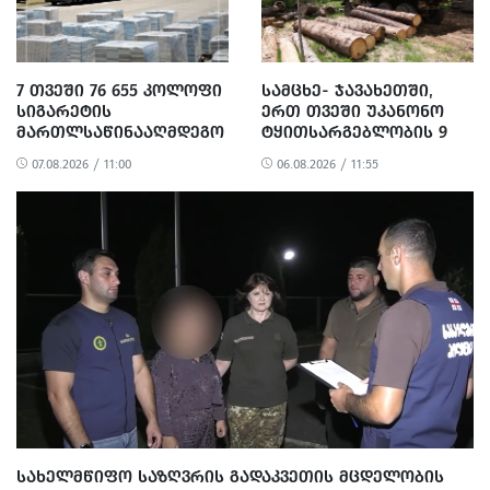
ᲛᲪᲓᲔᲚᲝᲑᲘᲡ ᲓᲐ
ᲛᲝᲢᲧᲣᲔᲑᲘᲗ ᲥᲝᲜᲔᲑᲠᲘᲕᲘ
ᲓᲐᲖᲘᲐᲜᲔᲑᲘᲡ ᲤᲐᲥᲢᲔᲑᲖᲔ 1
ᲞᲘᲠᲘ ᲓᲐᲛᲜᲐᲨᲐᲕᲔᲓ ᲪᲜᲝ
7 ᲗᲕᲔᲨᲘ 76 655 ᲙᲝᲚᲝᲤᲘ
ᲡᲐᲛᲪᲮᲔ- ᲯᲐᲕᲐᲮᲔᲗᲨᲘ,
ᲡᲘᲒᲐᲠᲔᲢᲘᲡ
ᲔᲠᲗ ᲗᲕᲔᲨᲘ ᲣᲙᲐᲜᲝᲜᲝ
ᲛᲐᲠᲗᲚᲡᲐᲬᲘᲜᲐᲐᲦᲛᲓᲔᲒᲝ
ᲢᲧᲘᲗᲡᲐᲠᲒᲔᲑᲚᲝᲑᲘᲡ 9
ᲨᲔᲜᲐᲮᲕᲐ-ᲠᲔᲐᲚᲘᲖᲐᲪᲘᲘᲡ
ᲤᲐᲥᲢᲘ ᲒᲐᲛᲝᲕᲚᲘᲜᲓᲐ
07.08.2026 / 11:00
06.08.2026 / 11:55
326 ᲤᲐᲥᲢᲘ ᲒᲐᲛᲝᲐᲕᲚᲘᲜᲔᲡ
ᲡᲐᲮᲔᲚᲛᲬᲘᲤᲝ ᲡᲐᲖᲦᲕᲠᲘᲡ ᲒᲐᲓᲐᲙᲕᲔᲗᲘᲡ ᲛᲪᲓᲔᲚᲝᲑᲘᲡ