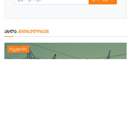
ᲐᲮᲚᲐ
ᲙᲘᲗᲮᲣᲚᲝᲑᲔᲜ
7 ᲐᲒᲕᲘᲡᲢᲝᲡ, ᲡᲐᲛᲪᲮᲔ-ᲯᲐᲕᲐᲮᲔᲗᲨᲘ ᲐᲑᲝᲜᲔᲜᲢᲔᲑᲘᲡ
ᲜᲐᲬᲘᲚᲡ ᲔᲚᲔᲥᲢᲠᲝᲔᲜᲔᲠᲒᲘᲘᲡ ᲛᲘᲬᲝᲓᲔᲑᲐ ᲨᲔᲔᲖᲦᲣᲓᲔᲑᲐ