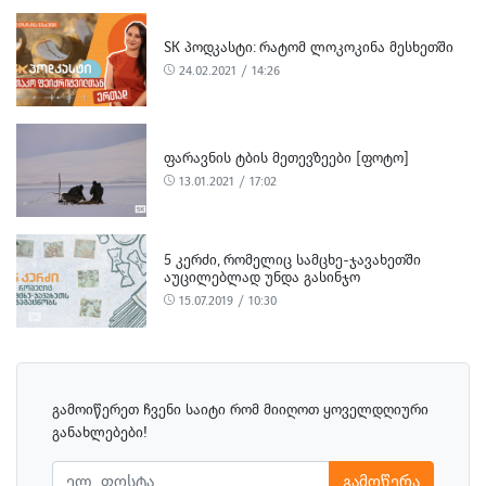
SK ᲞᲝᲓᲙᲐᲡᲢᲘ: ᲠᲐᲢᲝᲛ ᲚᲝᲙᲝᲙᲘᲜᲐ ᲛᲔᲡᲮᲔᲗᲨᲘ
24.02.2021 / 14:26
ᲤᲐᲠᲐᲕᲜᲘᲡ ᲢᲑᲘᲡ ᲛᲔᲗᲔᲕᲖᲔᲔᲑᲘ [ᲤᲝᲢᲝ]
13.01.2021 / 17:02
5 ᲙᲔᲠᲫᲘ, ᲠᲝᲛᲔᲚᲘᲪ ᲡᲐᲛᲪᲮᲔ-ᲯᲐᲕᲐᲮᲔᲗᲨᲘ
ᲐᲣᲪᲘᲚᲔᲑᲚᲐᲓ ᲣᲜᲓᲐ ᲒᲐᲡᲘᲜᲯᲝ
15.07.2019 / 10:30
გამოიწერეთ ჩვენი საიტი რომ მიიღოთ ყოველდღიური
განახლებები!
გამოწერა