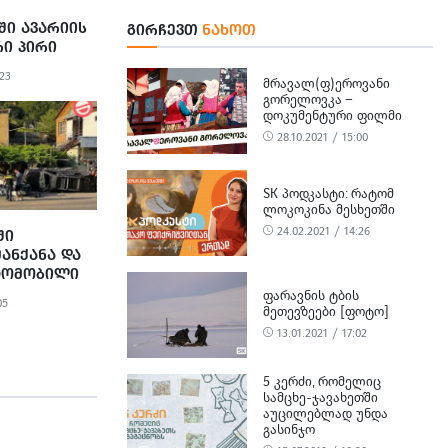
Ი ᲐᲕᲐᲠᲘᲘᲡ
ᲒᲘᲠᲩᲔᲕᲗ
ᲜᲐᲮᲝᲗ
Ი ᲞᲘᲠᲘ
:23
ᲛᲠᲐᲕᲐᲚ(Ფ)ᲔᲠᲝᲕᲐᲜᲘ
ᲒᲝᲠᲔᲚᲝᲕᲙᲐ –
ᲓᲝᲙᲣᲛᲔᲜᲢᲣᲠᲘ ᲤᲘᲚᲛᲘ
28.10.2021 / 15:00
SK ᲞᲝᲓᲙᲐᲡᲢᲘ: ᲠᲐᲢᲝᲛ
ᲚᲝᲙᲝᲙᲘᲜᲐ ᲛᲔᲡᲮᲔᲗᲨᲘ
24.02.2021 / 14:26
ᲨᲘ
ᲐᲜᲥᲐᲜᲐ ᲓᲐ
ᲕᲢᲝᲛᲝᲑᲘᲚᲘ
ᲨᲔᲔᲯᲐᲮᲜᲔᲜ
ᲤᲐᲠᲐᲕᲜᲘᲡ ᲢᲑᲘᲡ
05
ᲛᲔᲗᲔᲕᲖᲔᲔᲑᲘ [ᲤᲝᲢᲝ]
13.01.2021 / 17:02
5 ᲙᲔᲠᲫᲘ, ᲠᲝᲛᲔᲚᲘᲪ
ᲡᲐᲛᲪᲮᲔ-ᲯᲐᲕᲐᲮᲔᲗᲨᲘ
ᲐᲣᲪᲘᲚᲔᲑᲚᲐᲓ ᲣᲜᲓᲐ
ᲒᲐᲡᲘᲜᲯᲝ