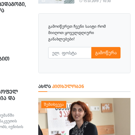
15.07.2019 / 10:30
ᲔᲓᲐᲒᲝᲒᲘ,
ᲚᲐ
გამოიწერეთ ჩვენი საიტი რომ
მიიღოთ ყოველდღიური
განახლებები!
გამოწერა
ᲑᲘᲗ
ᲘᲡ, ᲓᲘᲓᲘ
ᲓᲔᲚᲝᲑᲘᲡ
ᲘᲐᲜᲔᲑᲘᲡ
ᲪᲜᲝ
ᲐᲮᲚᲐ
ᲙᲘᲗᲮᲣᲚᲝᲑᲔᲜ
 ᲡᲝᲤᲔᲚ
ᲘᲐ ᲓᲐ
თუმანში
ნაკვეთის
ბს, ივნისის
ბულა.