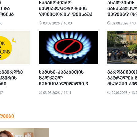
Ი
ᲡᲐᲒᲐᲛᲝᲫᲘᲔᲑᲝ
ᲐᲮᲐᲚᲪᲘᲮᲘᲡ
Ი ᲓᲐ
ᲛᲔᲓᲘᲐᲞᲚᲐᲢᲤᲝᲠᲛᲘᲡ
ᲒᲐᲡᲐᲡᲕᲚᲔᲚᲨ
ᲛᲝᲜᲘᲙᲐ
‘ᲛᲝᲜᲘᲢᲝᲠᲘᲡ’ ᲤᲔᲘᲡᲑᲣᲙ
ᲨᲔᲓᲔᲒᲐᲓ ᲝᲠ
ᲒᲕᲔᲠᲓᲘ ᲐᲦᲐᲠ ᲘᲫᲔᲑᲜᲔᲑᲐ
ᲓᲐᲨᲐᲕᲓᲐ
55
03.08.2026 / 16:03
02.08.2026 / 13
ᲚᲐ
ᲔᲑᲒᲕᲔᲠᲓᲖᲔ
ᲡᲐᲛᲪᲮᲔ-ᲯᲐᲕᲐᲮᲔᲗᲘᲡ
ᲕᲐᲠᲓᲒᲘᲜᲔᲗ
ᲙᲕᲘᲠᲘᲡ
ᲪᲐᲚᲙᲔᲣᲚ
ᲞᲐᲢᲠᲣᲚᲘᲡ Მ
ᲨᲘ,
ᲛᲣᲜᲘᲪᲘᲞᲐᲚᲘᲢᲔᲢᲨᲘ 3
ᲛᲡᲣᲑᲣᲥᲘ Ა
ᲕᲐ ᲝᲠᲯᲔᲠ
ᲓᲦᲘᲗ ᲒᲐᲖᲘ ᲒᲐᲘᲗᲘᲨᲔᲑᲐ
ᲔᲠᲗᲛᲐᲜᲔᲗᲡ 
47
03.08.2026 / 14:11
29.07.2026 / 13:
ᲚᲓᲐ
ᲚᲔᲔᲑᲘ