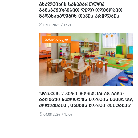
ᲐᲮᲐᲚᲪᲘᲮᲘᲡ ᲡᲐᲡᲐᲛᲐᲠᲗᲚᲝᲛ
ᲒᲐᲜᲡᲐᲙᲣᲗᲠᲔᲑᲘᲗ ᲓᲘᲓᲘ ᲝᲓᲔᲜᲝᲑᲘᲗ
ᲒᲐᲓᲐᲡᲐᲮᲐᲓᲔᲑᲘᲡ ᲗᲐᲕᲘᲡ ᲐᲠᲘᲓᲔᲑᲘᲡ,
ᲓᲘᲓᲘ ᲝᲓᲔᲜᲝᲑᲘᲗ ᲗᲐᲦᲚᲘᲗᲝᲑᲘᲡ
07.08.2026 / 17:24
ᲛᲪᲓᲔᲚᲝᲑᲘᲡ ᲓᲐ ᲛᲝᲢᲧᲣᲔᲑᲘᲗ
ᲥᲝᲜᲔᲑᲠᲘᲕᲘ ᲓᲐᲖᲘᲐᲜᲔᲑᲘᲡ ᲤᲐᲥᲢᲔᲑᲖᲔ 1
ᲞᲘᲠᲘ ᲓᲐᲛᲜᲐᲨᲐᲕᲔᲓ ᲪᲜᲝ
‘ᲓᲐᲐᲙᲕᲔᲡ 2 ᲞᲘᲠᲘ, ᲠᲝᲛᲚᲔᲑᲛᲐᲪ ᲑᲐᲒᲐ-
ᲑᲐᲦᲔᲑᲨᲘ ᲡᲐᲥᲝᲜᲚᲘᲡ ᲮᲝᲠᲪᲘᲡ ᲜᲐᲪᲕᲚᲐᲓ,
ᲛᲝᲢᲧᲣᲔᲑᲘᲗ, ᲪᲮᲔᲜᲘᲡ ᲮᲝᲠᲪᲘ ᲨᲔᲘᲢᲐᲜᲔᲡ’
- ᲡᲣᲡ-Ი
04.08.2026 / 17:06