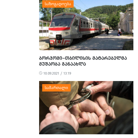
ᲑᲝᲠᲯᲝᲛᲘ–ᲗᲑᲘᲚᲘᲡᲘᲡ ᲛᲐᲢᲐᲠᲔᲑᲔᲚᲛᲐ
ᲛᲣᲨᲐᲝᲑᲐ ᲒᲐᲜᲐᲐᲮᲚᲐ
10.09.2021 / 13:19