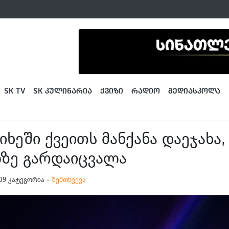
SK TV
SK ᲙᲣᲚᲘᲜᲐᲠᲘᲐ
ᲥᲕᲘᲖᲘ
ᲠᲐᲓᲘᲝ
ᲛᲔᲓᲘᲐᲡᲙᲝᲚᲐ
ხეში ქვეითს მანქანა დაეჯახა,
ზე გარდაიცვალა
1:09 კატეგორია -
შემთხვევა