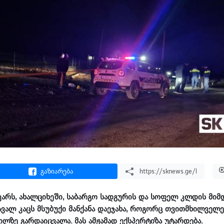
გაზიარება
ნვარს, ახალციხეში, საბარგო სადგურის და სოფელ კლდის მიმ
ავალ კაცს მსუბუქი მანქანა დაეჯახა, როგორც თვითმხილველე
გილზე გარდაიცვალა. მას ამჟამად ექსპერტიზა უტარდება.