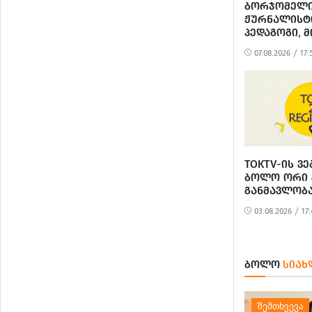
ᲑᲝᲠᲯᲝᲛᲔᲚ
ᲟᲣᲠᲜᲐᲚᲘᲡᲢ
ᲞᲔᲓᲐᲒᲝᲒᲘ, 
ᲭᲐᲜᲢᲣᲠᲘᲐ
07.08.2026 / 17:
ᲒᲐᲠᲓᲐᲘᲪᲕᲐ
TOKTV-ᲘᲡ Ვ
ᲑᲝᲚᲝ ᲝᲠᲘ 
ᲒᲐᲜᲛᲐᲕᲚᲝᲑᲐ
ᲙᲘᲑᲔᲠᲨᲔᲢᲔ
03.08.2026 / 17:
ᲒᲐᲜᲮᲝᲠᲪᲘᲔ
ᲑᲝᲚᲝ
ᲡᲘᲐᲮ