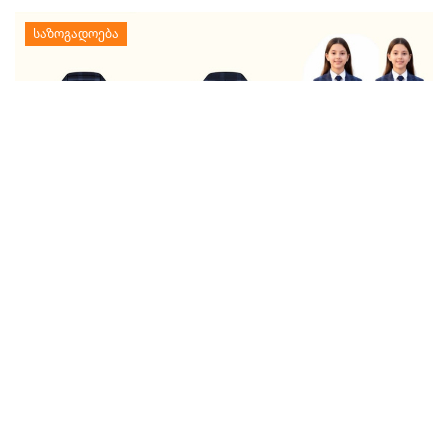
ᲪᲜᲝᲑᲘᲚᲘᲐ, ᲗᲣ ᲠᲐ ᲔᲦᲘᲠᲔᲑᲐ ᲛᲝᲡᲬᲐᲕᲚᲔᲔᲑᲘᲡ
ᲡᲐᲡᲙᲝᲚᲝ ᲤᲝᲠᲛᲘᲡ ᲙᲝᲛᲞᲚᲔᲥᲢᲘ
26.07.2026 / 15:19