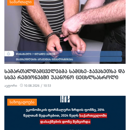
ᲡᲐᲛᲐᲠᲗᲐᲚᲓᲐᲛᲪᲕᲔᲚᲔᲑᲛᲐ ᲡᲐᲛᲪᲮᲔ-ᲯᲐᲕᲐᲮᲔᲗᲡᲐ ᲓᲐ
ᲡᲮᲕᲐ ᲠᲔᲒᲘᲝᲜᲔᲑᲨᲘ ᲣᲙᲐᲜᲝᲜᲝ ᲪᲔᲪᲮᲚᲡᲐᲡᲠᲝᲚᲘ
ᲘᲐᲠᲐᲦᲘ ᲓᲐ ᲡᲐᲑᲠᲫᲝᲚᲝ ᲛᲐᲡᲐᲚᲐ ᲐᲛᲝᲘᲦᲔᲡ
ავტორი
10.08.2026 / 10:53