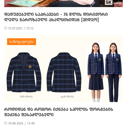
ᲓᲐᲓᲣᲛᲔᲑᲣᲚᲘ ᲡᲐᲙᲠᲐᲕᲔᲑᲘ - 76 ᲬᲚᲘᲡ ᲓᲘᲠᲘᲟᲝᲠᲘ
ᲚᲔᲚᲐ ᲜᲐᲠᲝᲖᲐᲣᲚᲘ ᲐᲮᲐᲚᲪᲘᲮᲘᲓᲐᲜ [ᲕᲘᲓᲔᲝ]
15.07.2021 / 15:12
ᲠᲝᲓᲘᲓᲐᲜ ᲓᲐ ᲠᲝᲒᲝᲠ ᲘᲥᲜᲔᲑᲐ ᲡᲙᲝᲚᲘᲡ ᲤᲝᲠᲛᲔᲑᲘᲡ
ᲨᲔᲫᲔᲜᲐ ᲨᲔᲡᲐᲫᲚᲔᲑᲔᲚᲘ
10.08.2026 / 13:40