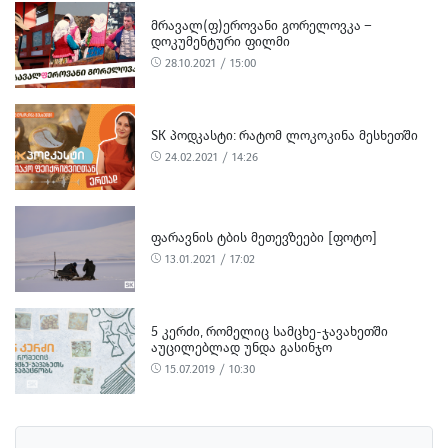
ᲛᲠᲐᲕᲐᲚ(Ფ)ᲔᲠᲝᲕᲐᲜᲘ ᲒᲝᲠᲔᲚᲝᲕᲙᲐ –
ᲓᲝᲙᲣᲛᲔᲜᲢᲣᲠᲘ ᲤᲘᲚᲛᲘ
28.10.2021 / 15:00
SK ᲞᲝᲓᲙᲐᲡᲢᲘ: ᲠᲐᲢᲝᲛ ᲚᲝᲙᲝᲙᲘᲜᲐ ᲛᲔᲡᲮᲔᲗᲨᲘ
24.02.2021 / 14:26
ᲤᲐᲠᲐᲕᲜᲘᲡ ᲢᲑᲘᲡ ᲛᲔᲗᲔᲕᲖᲔᲔᲑᲘ [ᲤᲝᲢᲝ]
13.01.2021 / 17:02
5 ᲙᲔᲠᲫᲘ, ᲠᲝᲛᲔᲚᲘᲪ ᲡᲐᲛᲪᲮᲔ-ᲯᲐᲕᲐᲮᲔᲗᲨᲘ
ᲐᲣᲪᲘᲚᲔᲑᲚᲐᲓ ᲣᲜᲓᲐ ᲒᲐᲡᲘᲜᲯᲝ
15.07.2019 / 10:30