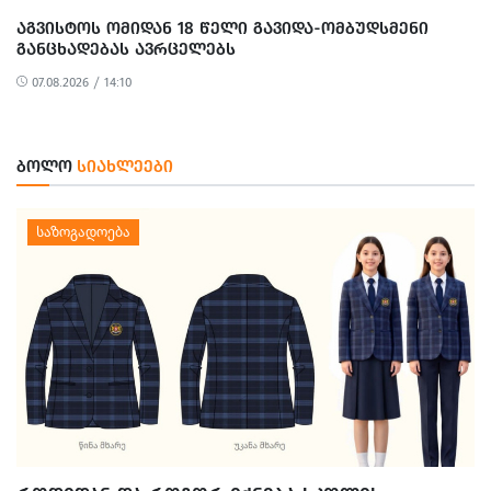
ᲐᲒᲕᲘᲡᲢᲝᲡ ᲝᲛᲘᲓᲐᲜ 18 ᲬᲔᲚᲘ ᲒᲐᲕᲘᲓᲐ-ᲝᲛᲑᲣᲓᲡᲛᲔᲜᲘ
ᲒᲐᲜᲪᲮᲐᲓᲔᲑᲐᲡ ᲐᲕᲠᲪᲔᲚᲔᲑᲡ
07.08.2026 / 14:10
ᲑᲝᲚᲝ
ᲡᲘᲐᲮᲚᲔᲔᲑᲘ