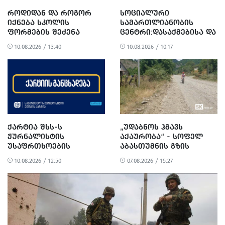
ᲠᲝᲓᲘᲓᲐᲜ ᲓᲐ ᲠᲝᲒᲝᲠ
ᲡᲝᲪᲘᲐᲚᲣᲠᲘ
ᲘᲥᲜᲔᲑᲐ ᲡᲙᲝᲚᲘᲡ
ᲡᲐᲛᲐᲠᲗᲚᲘᲐᲜᲝᲑᲘᲡ
ᲤᲝᲠᲛᲔᲑᲘᲡ ᲨᲔᲫᲔᲜᲐ
ᲪᲔᲜᲢᲠᲘ:ᲓᲐᲡᲐᲥᲛᲔᲑᲘᲡᲐ ᲓᲐ
ᲨᲔᲡᲐᲫᲚᲔᲑᲔᲚᲘ
ᲣᲛᲣᲨᲔᲕᲠᲝᲑᲘᲡ
10.08.2026 / 13:40
10.08.2026 / 10:17
ᲡᲢᲐᲢᲘᲡᲢᲘᲙᲐ
ᲡᲐᲥᲐᲠᲗᲕᲔᲚᲝᲨᲘ: ᲠᲐ
ᲨᲔᲘᲪᲕᲐᲚᲐ 2014-2024
ᲬᲚᲔᲑᲨᲘ?
ᲥᲐᲠᲢᲘᲐ ᲨᲡᲡ-Ს
„ᲣᲓᲐᲑᲜᲝᲡ ᲰᲒᲐᲕᲡ
ᲟᲣᲠᲜᲐᲚᲘᲡᲢᲘᲡ
ᲐᲥᲐᲣᲠᲝᲑᲐ“ - ᲡᲝᲤᲔᲚ
ᲣᲡᲐᲤᲠᲗᲮᲝᲔᲑᲘᲡ
ᲐᲑᲐᲡᲗᲣᲛᲜᲘᲡ ᲒᲖᲘᲡ
ᲣᲖᲠᲣᲜᲕᲔᲚᲧᲝᲤᲘᲡᲙᲔᲜ
ᲠᲔᲐᲑᲘᲚᲘᲢᲐᲪᲘᲐ ᲓᲐ
10.08.2026 / 12:50
07.08.2026 / 15:27
ᲛᲝᲣᲬᲝᲓᲔᲑᲡ
ᲛᲝᲡᲐᲮᲚᲔᲝᲑᲘᲡ
ᲞᲠᲝᲢᲔᲡᲢᲘ