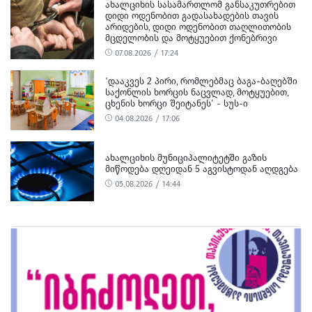
ᲐᲮᲐᲚᲪᲘᲮᲘᲡ ᲡᲐᲡᲐᲛᲐᲠᲗᲚᲝᲛ ᲒᲐᲜᲡᲐᲙᲣᲗᲠᲔᲑᲘᲗ
ᲓᲘᲓᲘ ᲝᲓᲔᲜᲝᲑᲘᲗ ᲒᲐᲓᲐᲡᲐᲮᲐᲓᲔᲑᲘᲡ ᲗᲐᲕᲘᲡ
ᲐᲠᲘᲓᲔᲑᲘᲡ, ᲓᲘᲓᲘ ᲝᲓᲔᲜᲝᲑᲘᲗ ᲗᲐᲦᲚᲘᲗᲝᲑᲘᲡ
ᲛᲪᲓᲔᲚᲝᲑᲘᲡ ᲓᲐ ᲛᲝᲢᲧᲣᲔᲑᲘᲗ ᲥᲝᲜᲔᲑᲠᲘᲕᲘ
ᲓᲐᲖᲘᲐᲜᲔᲑᲘᲡ ᲤᲐᲥᲢᲔᲑᲖᲔ 1 ᲞᲘᲠᲘ ᲓᲐᲛᲜᲐᲨᲐᲕᲔᲓ
07.08.2026 / 17:24
ᲪᲜᲝ
‘ᲓᲐᲐᲙᲕᲔᲡ 2 ᲞᲘᲠᲘ, ᲠᲝᲛᲚᲔᲑᲛᲐᲪ ᲑᲐᲒᲐ-ᲑᲐᲦᲔᲑᲨᲘ
ᲡᲐᲥᲝᲜᲚᲘᲡ ᲮᲝᲠᲪᲘᲡ ᲜᲐᲪᲕᲚᲐᲓ, ᲛᲝᲢᲧᲣᲔᲑᲘᲗ,
ᲪᲮᲔᲜᲘᲡ ᲮᲝᲠᲪᲘ ᲨᲔᲘᲢᲐᲜᲔᲡ’ - ᲡᲣᲡ-Ი
04.08.2026 / 17:06
ᲐᲮᲐᲚᲪᲘᲮᲘᲡ ᲛᲣᲜᲘᲪᲘᲞᲐᲚᲘᲢᲔᲢᲨᲘ ᲒᲐᲖᲘᲡ
ᲛᲘᲬᲝᲓᲔᲑᲐ ᲓᲦᲔᲘᲓᲐᲜ 5 ᲐᲒᲕᲘᲡᲢᲝᲓᲐᲜ ᲐᲦᲓᲒᲔᲑᲐ
05.08.2026 / 14:44