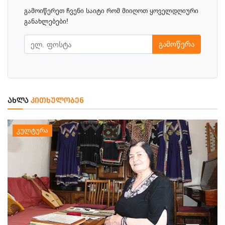
გამოიწერეთ ჩვენი საიტი რომ მიიღოთ ყოველდღიური
განახლებები!
გამოწერა
ᲐᲮᲚᲐ
ᲙᲘᲗᲮᲣᲚᲝᲑᲔᲜ