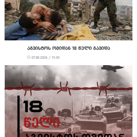
ᲐᲒᲕᲘᲡᲢᲝᲡ ᲝᲛᲘᲓᲐᲜ 18 ᲬᲔᲚᲘ ᲒᲐᲕᲘᲓᲐ
07.08.2026 / 15:03