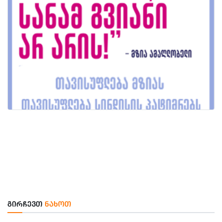
ᲒᲘᲠᲩᲔᲕᲗ
ᲜᲐᲮᲝᲗ