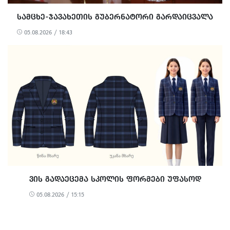
ᲡᲐᲛᲪᲮᲔ-ᲯᲐᲕᲐᲮᲔᲗᲘᲡ ᲒᲣᲑᲔᲠᲜᲐᲢᲝᲠᲘ ᲒᲐᲠᲓᲐᲘᲪᲕᲐᲚᲐ
05.08.2026 / 18:43
ᲕᲘᲡ ᲒᲐᲓᲐᲔᲪᲔᲛᲐ ᲡᲙᲝᲚᲘᲡ ᲤᲝᲠᲛᲔᲑᲘ ᲣᲤᲐᲡᲝᲓ
05.08.2026 / 15:15