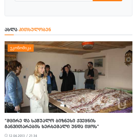
ᲐᲮᲚᲐ
ᲙᲘᲗᲮᲣᲚᲝᲑᲔᲜ
”ᲛᲪᲘᲠᲔ ᲓᲐ ᲡᲐᲨᲣᲐᲚᲝ ᲑᲘᲖᲜᲔᲡᲘ ᲥᲕᲔᲧᲜᲘᲡ
ᲒᲐᲜᲕᲘᲗᲐᲠᲔᲑᲘᲡ ᲮᲔᲠᲮᲔᲛᲐᲚᲘ ᲣᲜᲓᲐ ᲘᲧᲝᲡ”
12.04.2013 / 21:34