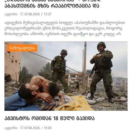
ᲐᲑᲐᲡᲗᲣᲛᲜᲘᲡ ᲒᲖᲘᲡ ᲠᲔᲐᲑᲘᲚᲘᲢᲐᲪᲘᲐ ᲓᲐ
ᲛᲝᲡᲐᲮᲚᲔᲝᲑᲘᲡ ᲞᲠᲝᲢᲔᲡᲢᲘ
ავტორი
07.08.2026 / 15:27
ადიგენის მუნიციპალიტეტის სოფელ აბასთუმანში დაახლოებით
ერთკილომეტრიანი გზის მონაკვეთის რეაბილიტაცია, როგორც
მოსახლეობა ამბობს, ივნისის თვეში დაიწყო და ჯერ კიდევ არ
დასრულებულა. სამშენებლო სამუშაოების გამო წარმოქმნილი
მტვერი, მოუწესრიგებელი სანიაღვრე არხები ადგილობრივების
ყოველდღიურ ცხოვრებასა და ტურისტულ სეზონს პრობლემებს
უქმნის.
ᲐᲒᲕᲘᲡᲢᲝᲡ ᲝᲛᲘᲓᲐᲜ 18 ᲬᲔᲚᲘ ᲒᲐᲕᲘᲓᲐ
ავტორი
07.08.2026 / 15:03