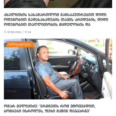
ᲐᲮᲐᲚᲪᲘᲮᲘᲡ ᲡᲐᲡᲐᲛᲐᲠᲗᲚᲝᲛ ᲒᲐᲜᲡᲐᲙᲣᲗᲠᲔᲑᲘᲗ ᲓᲘᲓᲘ
ᲝᲓᲔᲜᲝᲑᲘᲗ ᲒᲐᲓᲐᲡᲐᲮᲐᲓᲔᲑᲘᲡ ᲗᲐᲕᲘᲡ ᲐᲠᲘᲓᲔᲑᲘᲡ, ᲓᲘᲓᲘ
ᲝᲓᲔᲜᲝᲑᲘᲗ ᲗᲐᲦᲚᲘᲗᲝᲑᲘᲡ ᲛᲪᲓᲔᲚᲝᲑᲘᲡ ᲓᲐ
ᲛᲝᲢᲧᲣᲔᲑᲘᲗ ᲥᲝᲜᲔᲑᲠᲘᲕᲘ ᲓᲐᲖᲘᲐᲜᲔᲑᲘᲡ ᲤᲐᲥᲢᲔᲑᲖᲔ 1
07.08.2026 / 17:24
ᲞᲘᲠᲘ ᲓᲐᲛᲜᲐᲨᲐᲕᲔᲓ ᲪᲜᲝ
ᲝᲛᲐᲠ ᲛᲔᲚᲘᲥᲘᲫᲔ: ‘ᲔᲠᲒᲜᲔᲗᲡ ᲠᲝᲛ ᲕᲢᲝᲕᲔᲑᲓᲘᲗ,
ᲑᲝᲛᲑᲔᲑᲘ ᲘᲡᲠᲝᲚᲔᲡ, ᲤᲔᲮᲘ ᲛᲐᲨᲘᲜ ᲓᲐᲕᲙᲐᲠᲒᲔ’