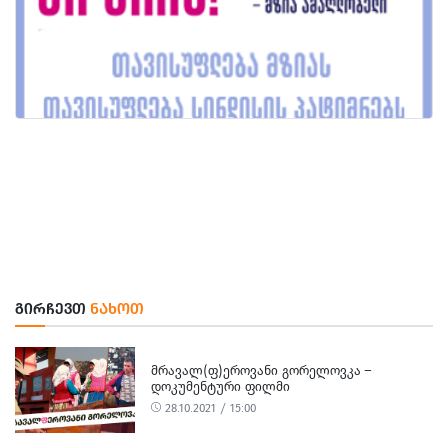
ᲒᲘᲠᲩᲔᲕᲗ
ᲜᲐᲮᲝᲗ
ᲛᲠᲐᲕᲐᲚ(Ფ)ᲔᲠᲝᲕᲐᲜᲘ ᲒᲝᲠᲔᲚᲝᲕᲙᲐ –
ᲓᲝᲙᲣᲛᲔᲜᲢᲣᲠᲘ ᲤᲘᲚᲛᲘ
28.10.2021 / 15:00