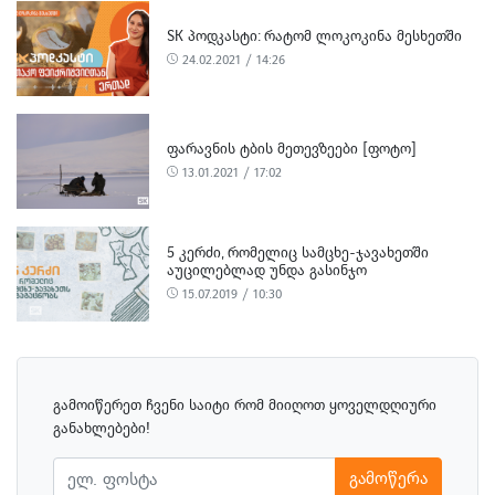
SK ᲞᲝᲓᲙᲐᲡᲢᲘ: ᲠᲐᲢᲝᲛ ᲚᲝᲙᲝᲙᲘᲜᲐ ᲛᲔᲡᲮᲔᲗᲨᲘ
24.02.2021 / 14:26
ᲤᲐᲠᲐᲕᲜᲘᲡ ᲢᲑᲘᲡ ᲛᲔᲗᲔᲕᲖᲔᲔᲑᲘ [ᲤᲝᲢᲝ]
13.01.2021 / 17:02
5 ᲙᲔᲠᲫᲘ, ᲠᲝᲛᲔᲚᲘᲪ ᲡᲐᲛᲪᲮᲔ-ᲯᲐᲕᲐᲮᲔᲗᲨᲘ
ᲐᲣᲪᲘᲚᲔᲑᲚᲐᲓ ᲣᲜᲓᲐ ᲒᲐᲡᲘᲜᲯᲝ
15.07.2019 / 10:30
გამოიწერეთ ჩვენი საიტი რომ მიიღოთ ყოველდღიური
განახლებები!
გამოწერა