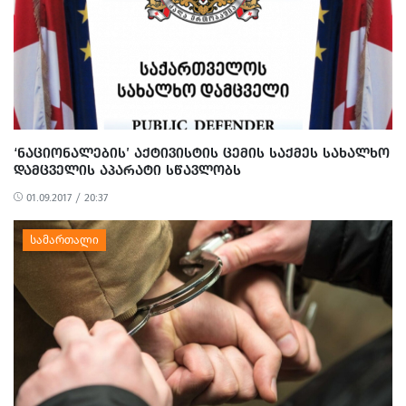
‘ᲜᲐᲪᲘᲝᲜᲐᲚᲔᲑᲘᲡ’ ᲐᲥᲢᲘᲕᲘᲡᲢᲘᲡ ᲪᲔᲛᲘᲡ ᲡᲐᲥᲛᲔᲡ ᲡᲐᲮᲐᲚᲮᲝ
ᲓᲐᲛᲪᲕᲔᲚᲘᲡ ᲐᲞᲐᲠᲐᲢᲘ ᲡᲬᲐᲕᲚᲝᲑᲡ
01.09.2017 / 20:37