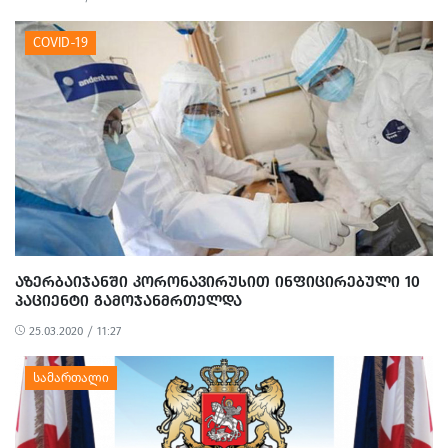
ᲐᲖᲔᲠᲑᲐᲘᲯᲐᲜᲨᲘ ᲙᲝᲠᲝᲜᲐᲕᲘᲠᲣᲡᲘᲗ ᲘᲜᲤᲘᲪᲘᲠᲔᲑᲣᲚᲘ 10
ᲞᲐᲪᲘᲔᲜᲢᲘ ᲒᲐᲛᲝᲯᲐᲜᲛᲠᲗᲔᲚᲓᲐ
25.03.2020 / 11:27