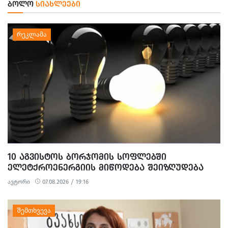
ᲑᲝᲚᲝ
ᲡᲘᲐᲮᲚᲔᲔᲑᲘ
10 ᲐᲒᲕᲘᲡᲢᲝᲡ ᲑᲝᲠᲯᲝᲛᲘᲡ ᲡᲝᲤᲚᲔᲑᲨᲘ
ᲔᲚᲔᲢᲥᲠᲝᲔᲜᲔᲠᲒᲘᲘᲡ ᲛᲘᲬᲝᲓᲔᲑᲐ ᲨᲔᲘᲖᲦᲣᲓᲔᲑᲐ
ავტორი
07.08.2026 / 19:16