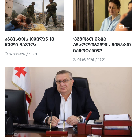
ᲐᲒᲕᲘᲡᲢᲝᲡ ᲝᲛᲘᲓᲐᲜ 18
‘ᲕᲒᲛᲝᲑᲗ ᲛᲖᲘᲐ
ᲬᲔᲚᲘ ᲒᲐᲕᲘᲓᲐ
ᲐᲛᲐᲦᲚᲝᲑᲔᲚᲘᲡ ᲛᲘᲛᲐᲠᲗ
ᲒᲐᲛᲝᲢᲐᲜᲘᲚ
07.08.2026 / 15:03
ᲐᲠᲐᲞᲠᲝᲞᲝᲠᲪᲘᲣᲚ ᲓᲐ
06.08.2026 / 17:21
ᲞᲝᲚᲘᲢᲘᲖᲔᲑᲣᲚ
ᲒᲐᲜᲐᲩᲔᲜᲡ’ -
ᲔᲕᲠᲝᲙᲐᲕᲨᲘᲠᲘᲡ ᲡᲐᲔᲚᲩᲝ