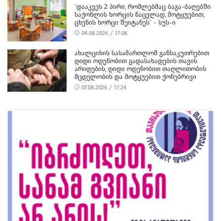
‘ᲓᲐᲐᲙᲕᲔᲡ 2 ᲞᲘᲠᲘ, ᲠᲝᲛᲚᲔᲑᲛᲐᲪ ᲑᲐᲒᲐ-ᲑᲐᲦᲔᲑᲨᲘ
ᲡᲐᲥᲝᲜᲚᲘᲡ ᲮᲝᲠᲪᲘᲡ ᲜᲐᲪᲕᲚᲐᲓ, ᲛᲝᲢᲧᲣᲔᲑᲘᲗ,
ᲪᲮᲔᲜᲘᲡ ᲮᲝᲠᲪᲘ ᲨᲔᲘᲢᲐᲜᲔᲡ’ - ᲡᲣᲡ-Ი
04.08.2026 / 17:06
ᲐᲮᲐᲚᲪᲘᲮᲘᲡ ᲡᲐᲡᲐᲛᲐᲠᲗᲚᲝᲛ ᲒᲐᲜᲡᲐᲙᲣᲗᲠᲔᲑᲘᲗ
ᲓᲘᲓᲘ ᲝᲓᲔᲜᲝᲑᲘᲗ ᲒᲐᲓᲐᲡᲐᲮᲐᲓᲔᲑᲘᲡ ᲗᲐᲕᲘᲡ
ᲐᲠᲘᲓᲔᲑᲘᲡ, ᲓᲘᲓᲘ ᲝᲓᲔᲜᲝᲑᲘᲗ ᲗᲐᲦᲚᲘᲗᲝᲑᲘᲡ
ᲛᲪᲓᲔᲚᲝᲑᲘᲡ ᲓᲐ ᲛᲝᲢᲧᲣᲔᲑᲘᲗ ᲥᲝᲜᲔᲑᲠᲘᲕᲘ
ᲓᲐᲖᲘᲐᲜᲔᲑᲘᲡ ᲤᲐᲥᲢᲔᲑᲖᲔ 1 ᲞᲘᲠᲘ ᲓᲐᲛᲜᲐᲨᲐᲕᲔᲓ
07.08.2026 / 17:24
ᲪᲜᲝ