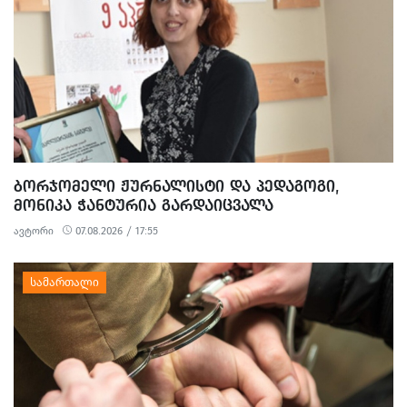
ᲑᲝᲠᲯᲝᲛᲔᲚᲘ ᲟᲣᲠᲜᲐᲚᲘᲡᲢᲘ ᲓᲐ ᲞᲔᲓᲐᲒᲝᲒᲘ,
ᲛᲝᲜᲘᲙᲐ ᲭᲐᲜᲢᲣᲠᲘᲐ ᲒᲐᲠᲓᲐᲘᲪᲕᲐᲚᲐ
ავტორი
07.08.2026 / 17:55