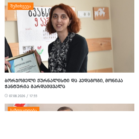
ᲑᲝᲠᲯᲝᲛᲔᲚᲘ ᲟᲣᲠᲜᲐᲚᲘᲡᲢᲘ ᲓᲐ ᲞᲔᲓᲐᲒᲝᲒᲘ, ᲛᲝᲜᲘᲙᲐ
ᲭᲐᲜᲢᲣᲠᲘᲐ ᲒᲐᲠᲓᲐᲘᲪᲕᲐᲚᲐ
07.08.2026 / 17:55