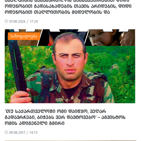
ᲐᲮᲐᲚᲪᲘᲮᲘᲡ ᲡᲐᲡᲐᲛᲐᲠᲗᲚᲝᲛ ᲒᲐᲜᲡᲐᲙᲣᲗᲠᲔᲑᲘᲗ ᲓᲘᲓᲘ
ᲝᲓᲔᲜᲝᲑᲘᲗ ᲒᲐᲓᲐᲡᲐᲮᲐᲓᲔᲑᲘᲡ ᲗᲐᲕᲘᲡ ᲐᲠᲘᲓᲔᲑᲘᲡ, ᲓᲘᲓᲘ
ᲝᲓᲔᲜᲝᲑᲘᲗ ᲗᲐᲦᲚᲘᲗᲝᲑᲘᲡ ᲛᲪᲓᲔᲚᲝᲑᲘᲡ ᲓᲐ
ᲛᲝᲢᲧᲣᲔᲑᲘᲗ ᲥᲝᲜᲔᲑᲠᲘᲕᲘ ᲓᲐᲖᲘᲐᲜᲔᲑᲘᲡ ᲤᲐᲥᲢᲔᲑᲖᲔ 1
07.08.2026 / 17:24
ᲞᲘᲠᲘ ᲓᲐᲛᲜᲐᲨᲐᲕᲔᲓ ᲪᲜᲝ
'ᲗᲣ ᲡᲐᲥᲐᲠᲗᲕᲔᲚᲝᲨᲘ ᲝᲛᲘ ᲓᲐᲘᲬᲧᲝ, ᲕᲔᲦᲐᲠ
ᲒᲐᲓᲐᲕᲠᲩᲔᲑᲘ, ᲑᲘᲭᲔᲑᲡ ᲕᲔᲠ ᲓᲐᲕᲢᲝᲕᲔᲑᲝ' – ᲐᲒᲕᲘᲡᲢᲝᲡ
ᲝᲛᲘᲡ ᲐᲓᲘᲒᲔᲜᲔᲚᲘ ᲒᲛᲘᲠᲘ
09.08.2017 / 14:15