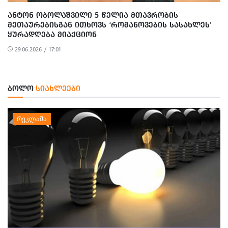
ᲐᲜᲢᲝᲜ ᲝᲑᲝᲚᲐᲨᲕᲘᲚᲘ 5 ᲬᲔᲚᲘᲐ ᲛᲗᲐᲕᲠᲝᲑᲘᲡ
ᲛᲔᲗᲐᲣᲠᲔᲑᲘᲡᲒᲐᲜ ᲘᲗᲮᲝᲕᲡ ‘ᲠᲝᲛᲐᲜᲝᲕᲔᲑᲘᲡ ᲡᲐᲡᲐᲮᲚᲔᲡ’
ᲧᲣᲠᲐᲓᲦᲔᲑᲐ ᲛᲘᲐᲥᲪᲘᲝᲜ
29.06.2026 / 17:01
ᲑᲝᲚᲝ
ᲡᲘᲐᲮᲚᲔᲔᲑᲘ