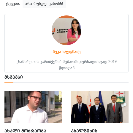
ტეგები:
არა რუსულ კანონს!
ნუკა სტეფნაძე
„სამხრეთის კარიბჭეში“ მუშაობს ჟურნალისტად 2019
წლიდან
ᲛᲡᲒᲐᲕᲡᲘ
ᲐᲮᲐᲚᲘ ᲛᲝᲫᲠᲐᲝᲑᲐ
ᲐᲮᲐᲚᲪᲘᲮᲘᲡ