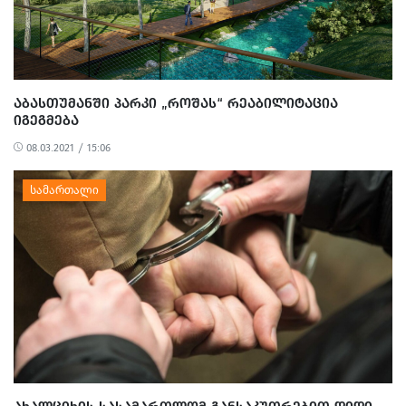
ᲐᲑᲐᲡᲗᲣᲛᲐᲜᲨᲘ ᲞᲐᲠᲙᲘ „ᲠᲝᲨᲐᲡ“ ᲠᲔᲐᲑᲘᲚᲘᲢᲐᲪᲘᲐ
ᲘᲒᲔᲒᲛᲔᲑᲐ
08.03.2021 / 15:06