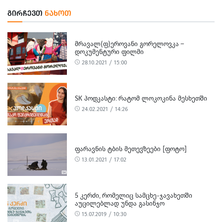
ᲒᲘᲠᲩᲔᲕᲗ
ᲜᲐᲮᲝᲗ
ᲛᲠᲐᲕᲐᲚ(Ფ)ᲔᲠᲝᲕᲐᲜᲘ ᲒᲝᲠᲔᲚᲝᲕᲙᲐ –
ᲓᲝᲙᲣᲛᲔᲜᲢᲣᲠᲘ ᲤᲘᲚᲛᲘ
28.10.2021 / 15:00
SK ᲞᲝᲓᲙᲐᲡᲢᲘ: ᲠᲐᲢᲝᲛ ᲚᲝᲙᲝᲙᲘᲜᲐ ᲛᲔᲡᲮᲔᲗᲨᲘ
24.02.2021 / 14:26
ᲤᲐᲠᲐᲕᲜᲘᲡ ᲢᲑᲘᲡ ᲛᲔᲗᲔᲕᲖᲔᲔᲑᲘ [ᲤᲝᲢᲝ]
13.01.2021 / 17:02
5 ᲙᲔᲠᲫᲘ, ᲠᲝᲛᲔᲚᲘᲪ ᲡᲐᲛᲪᲮᲔ-ᲯᲐᲕᲐᲮᲔᲗᲨᲘ
ᲐᲣᲪᲘᲚᲔᲑᲚᲐᲓ ᲣᲜᲓᲐ ᲒᲐᲡᲘᲜᲯᲝ
15.07.2019 / 10:30