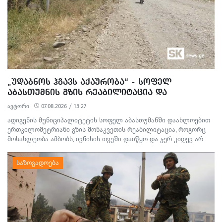
„ᲣᲓᲐᲑᲜᲝᲡ ᲰᲒᲐᲕᲡ ᲐᲥᲐᲣᲠᲝᲑᲐ“ - ᲡᲝᲤᲔᲚ
ᲐᲑᲐᲡᲗᲣᲛᲜᲘᲡ ᲒᲖᲘᲡ ᲠᲔᲐᲑᲘᲚᲘᲢᲐᲪᲘᲐ ᲓᲐ
ᲛᲝᲡᲐᲮᲚᲔᲝᲑᲘᲡ ᲞᲠᲝᲢᲔᲡᲢᲘ
ავტორი
07.08.2026 / 15:27
ადიგენის მუნიციპალიტეტის სოფელ აბასთუმანში დაახლოებით
ერთკილომეტრიანი გზის მონაკვეთის რეაბილიტაცია, როგორც
მოსახლეობა ამბობს, ივნისის თვეში დაიწყო და ჯერ კიდევ არ
დასრულებულა. სამშენებლო სამუშაოების გამო წარმოქმნილი
მტვერი, მოუწესრიგებელი სანიაღვრე არხები ადგილობრივების
ყოველდღიურ ცხოვრებასა და ტურისტულ სეზონს პრობლემებს
უქმნის.