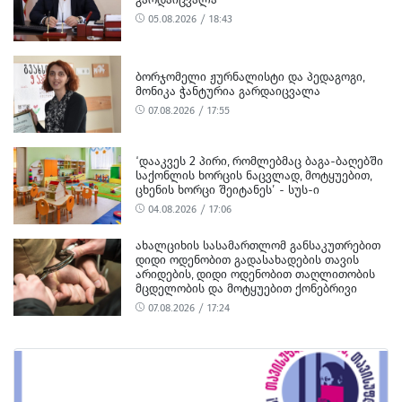
05.08.2026 / 18:43
ᲑᲝᲠᲯᲝᲛᲔᲚᲘ ᲟᲣᲠᲜᲐᲚᲘᲡᲢᲘ ᲓᲐ ᲞᲔᲓᲐᲒᲝᲒᲘ,
ᲛᲝᲜᲘᲙᲐ ᲭᲐᲜᲢᲣᲠᲘᲐ ᲒᲐᲠᲓᲐᲘᲪᲕᲐᲚᲐ
07.08.2026 / 17:55
‘ᲓᲐᲐᲙᲕᲔᲡ 2 ᲞᲘᲠᲘ, ᲠᲝᲛᲚᲔᲑᲛᲐᲪ ᲑᲐᲒᲐ-ᲑᲐᲦᲔᲑᲨᲘ
ᲡᲐᲥᲝᲜᲚᲘᲡ ᲮᲝᲠᲪᲘᲡ ᲜᲐᲪᲕᲚᲐᲓ, ᲛᲝᲢᲧᲣᲔᲑᲘᲗ,
ᲪᲮᲔᲜᲘᲡ ᲮᲝᲠᲪᲘ ᲨᲔᲘᲢᲐᲜᲔᲡ’ - ᲡᲣᲡ-Ი
04.08.2026 / 17:06
ᲐᲮᲐᲚᲪᲘᲮᲘᲡ ᲡᲐᲡᲐᲛᲐᲠᲗᲚᲝᲛ ᲒᲐᲜᲡᲐᲙᲣᲗᲠᲔᲑᲘᲗ
ᲓᲘᲓᲘ ᲝᲓᲔᲜᲝᲑᲘᲗ ᲒᲐᲓᲐᲡᲐᲮᲐᲓᲔᲑᲘᲡ ᲗᲐᲕᲘᲡ
ᲐᲠᲘᲓᲔᲑᲘᲡ, ᲓᲘᲓᲘ ᲝᲓᲔᲜᲝᲑᲘᲗ ᲗᲐᲦᲚᲘᲗᲝᲑᲘᲡ
ᲛᲪᲓᲔᲚᲝᲑᲘᲡ ᲓᲐ ᲛᲝᲢᲧᲣᲔᲑᲘᲗ ᲥᲝᲜᲔᲑᲠᲘᲕᲘ
ᲓᲐᲖᲘᲐᲜᲔᲑᲘᲡ ᲤᲐᲥᲢᲔᲑᲖᲔ 1 ᲞᲘᲠᲘ ᲓᲐᲛᲜᲐᲨᲐᲕᲔᲓ
07.08.2026 / 17:24
ᲪᲜᲝ