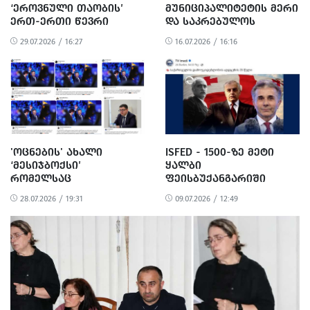
‘ᲔᲠᲝᲕᲜᲣᲚᲘ ᲗᲐᲝᲑᲘᲡ’
ᲛᲣᲜᲘᲪᲘᲞᲐᲚᲘᲢᲔᲢᲘᲡ ᲛᲔᲠᲘ
ᲔᲠᲗ-ᲔᲠᲗᲘ ᲬᲔᲕᲠᲘ
ᲓᲐ ᲡᲐᲙᲠᲔᲑᲣᲚᲝᲡ
ᲗᲑᲘᲚᲘᲡᲘᲡ ᲛᲔᲠᲘᲘᲡ
ᲗᲐᲕᲛᲯᲓᲝᲛᲐᲠᲔ
29.07.2026 / 16:27
16.07.2026 / 16:16
ᲗᲐᲜᲐᲛᲨᲠᲝᲛᲔᲚᲘᲐ
ᲗᲣᲠᲥᲔᲗᲘᲡ
ᲠᲔᲡᲞᲣᲑᲚᲘᲙᲘᲡ ᲔᲚᲩᲡ
ᲨᲔᲮᲕᲓᲜᲔᲜ
'ᲝᲪᲜᲔᲑᲘᲡ' ᲐᲮᲐᲚᲘ
ISFED - 1500-ᲖᲔ ᲛᲔᲢᲘ
‘ᲛᲔᲡᲘᲯᲑᲝᲥᲡᲘ’
ᲧᲐᲚᲑᲘ
ᲠᲝᲛᲔᲚᲡᲐᲪ
ᲤᲔᲘᲡᲑᲣᲥᲐᲜᲒᲐᲠᲘᲨᲘ
ᲒᲣᲑᲔᲠᲜᲐᲢᲝᲠᲘ, ᲛᲔᲠᲔᲑᲘ,
ᲑᲘᲫᲘᲜᲐ ᲘᲕᲐᲜᲘᲨᲕᲘᲚᲘᲡ
28.07.2026 / 19:31
09.07.2026 / 12:49
ᲛᲐᲗᲘ ᲛᲝᲐᲓᲒᲘᲚᲔᲔᲑᲘ ᲓᲐ
ᲛᲮᲐᲠᲓᲐᲡᲐᲭᲔᲠᲐᲓ
ᲡᲮᲕᲐ ᲗᲐᲜᲐᲛᲨᲠᲝᲛᲚᲔᲑᲘ
ᲐᲖᲘᲐᲠᲔᲑᲔᲜ