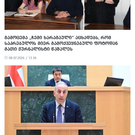
ᲒᲐᲛᲝᲪᲔᲛᲐ „ᲩᲔᲛᲘ ᲮᲐᲠᲐᲒᲐᲣᲚᲘ“ ᲐᲪᲮᲐᲓᲔᲑᲡ, ᲠᲝᲛ
ᲡᲐᲙᲠᲔᲑᲣᲚᲝᲡ ᲛᲘᲔᲠ ᲒᲐᲛᲝᲥᲕᲔᲧᲜᲔᲑᲣᲚᲘ ᲤᲝᲢᲝᲓᲐᲜ
ᲛᲐᲗᲘ ᲟᲣᲠᲜᲐᲚᲘᲡᲢᲘ ᲬᲐᲨᲐᲚᲔᲡ
08.07.2026 / 13:36