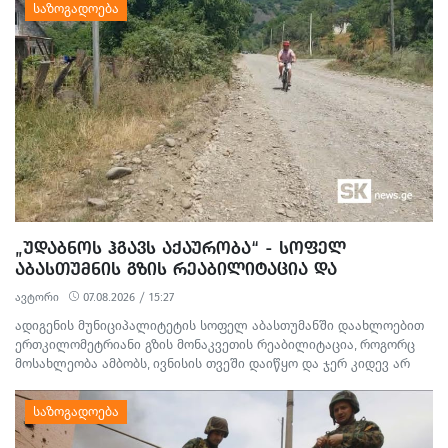
„ᲣᲓᲐᲑᲜᲝᲡ ᲰᲒᲐᲕᲡ ᲐᲥᲐᲣᲠᲝᲑᲐ“ - ᲡᲝᲤᲔᲚ
ᲐᲑᲐᲡᲗᲣᲛᲜᲘᲡ ᲒᲖᲘᲡ ᲠᲔᲐᲑᲘᲚᲘᲢᲐᲪᲘᲐ ᲓᲐ
ᲛᲝᲡᲐᲮᲚᲔᲝᲑᲘᲡ ᲞᲠᲝᲢᲔᲡᲢᲘ
ავტორი
07.08.2026 / 15:27
ადიგენის მუნიციპალიტეტის სოფელ აბასთუმანში დაახლოებით
ერთკილომეტრიანი გზის მონაკვეთის რეაბილიტაცია, როგორც
მოსახლეობა ამბობს, ივნისის თვეში დაიწყო და ჯერ კიდევ არ
დასრულებულა. სამშენებლო სამუშაოების გამო წარმოქმნილი
მტვერი, მოუწესრიგებელი სანიაღვრე არხები ადგილობრივების
ყოველდღიურ ცხოვრებასა და ტურისტულ სეზონს პრობლემებს
უქმნის.