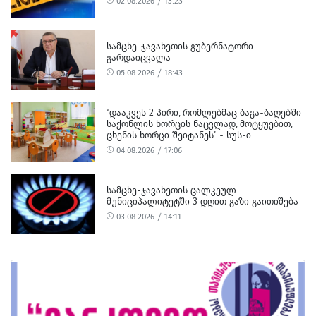
02.08.2026 / 13:23
ᲡᲐᲛᲪᲮᲔ-ᲯᲐᲕᲐᲮᲔᲗᲘᲡ ᲒᲣᲑᲔᲠᲜᲐᲢᲝᲠᲘ
ᲒᲐᲠᲓᲐᲘᲪᲕᲐᲚᲐ
05.08.2026 / 18:43
‘ᲓᲐᲐᲙᲕᲔᲡ 2 ᲞᲘᲠᲘ, ᲠᲝᲛᲚᲔᲑᲛᲐᲪ ᲑᲐᲒᲐ-ᲑᲐᲦᲔᲑᲨᲘ
ᲡᲐᲥᲝᲜᲚᲘᲡ ᲮᲝᲠᲪᲘᲡ ᲜᲐᲪᲕᲚᲐᲓ, ᲛᲝᲢᲧᲣᲔᲑᲘᲗ,
ᲪᲮᲔᲜᲘᲡ ᲮᲝᲠᲪᲘ ᲨᲔᲘᲢᲐᲜᲔᲡ’ - ᲡᲣᲡ-Ი
04.08.2026 / 17:06
ᲡᲐᲛᲪᲮᲔ-ᲯᲐᲕᲐᲮᲔᲗᲘᲡ ᲪᲐᲚᲙᲔᲣᲚ
ᲛᲣᲜᲘᲪᲘᲞᲐᲚᲘᲢᲔᲢᲨᲘ 3 ᲓᲦᲘᲗ ᲒᲐᲖᲘ ᲒᲐᲘᲗᲘᲨᲔᲑᲐ
03.08.2026 / 14:11