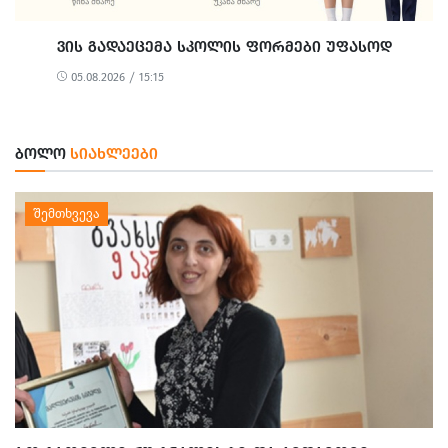
ᲕᲘᲡ ᲒᲐᲓᲐᲔᲪᲔᲛᲐ ᲡᲙᲝᲚᲘᲡ ᲤᲝᲠᲛᲔᲑᲘ ᲣᲤᲐᲡᲝᲓ
05.08.2026 / 15:15
ᲑᲝᲚᲝ
ᲡᲘᲐᲮᲚᲔᲔᲑᲘ