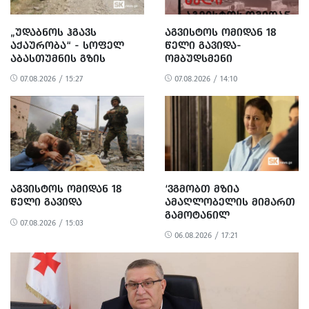
„ᲣᲓᲐᲑᲜᲝᲡ ᲰᲒᲐᲕᲡ
ᲐᲒᲕᲘᲡᲢᲝᲡ ᲝᲛᲘᲓᲐᲜ 18
ᲐᲥᲐᲣᲠᲝᲑᲐ“ - ᲡᲝᲤᲔᲚ
ᲬᲔᲚᲘ ᲒᲐᲕᲘᲓᲐ-
ᲐᲑᲐᲡᲗᲣᲛᲜᲘᲡ ᲒᲖᲘᲡ
ᲝᲛᲑᲣᲓᲡᲛᲔᲜᲘ
ᲠᲔᲐᲑᲘᲚᲘᲢᲐᲪᲘᲐ ᲓᲐ
ᲒᲐᲜᲪᲮᲐᲓᲔᲑᲐᲡ
07.08.2026 / 15:27
07.08.2026 / 14:10
ᲛᲝᲡᲐᲮᲚᲔᲝᲑᲘᲡ
ᲐᲕᲠᲪᲔᲚᲔᲑᲡ
ᲞᲠᲝᲢᲔᲡᲢᲘ
ᲐᲒᲕᲘᲡᲢᲝᲡ ᲝᲛᲘᲓᲐᲜ 18
‘ᲕᲒᲛᲝᲑᲗ ᲛᲖᲘᲐ
ᲬᲔᲚᲘ ᲒᲐᲕᲘᲓᲐ
ᲐᲛᲐᲦᲚᲝᲑᲔᲚᲘᲡ ᲛᲘᲛᲐᲠᲗ
ᲒᲐᲛᲝᲢᲐᲜᲘᲚ
07.08.2026 / 15:03
ᲐᲠᲐᲞᲠᲝᲞᲝᲠᲪᲘᲣᲚ ᲓᲐ
06.08.2026 / 17:21
ᲞᲝᲚᲘᲢᲘᲖᲔᲑᲣᲚ
ᲒᲐᲜᲐᲩᲔᲜᲡ’ -
ᲔᲕᲠᲝᲙᲐᲕᲨᲘᲠᲘᲡ ᲡᲐᲔᲚᲩᲝ