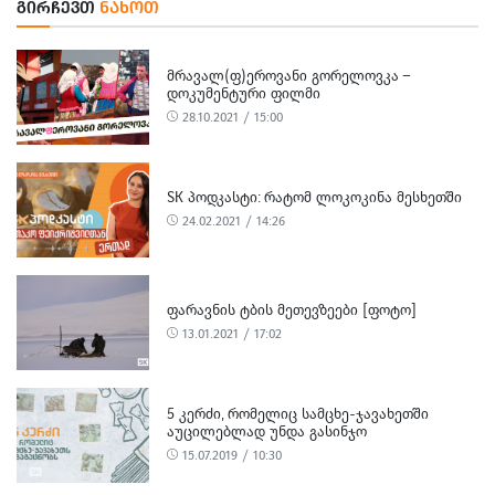
ᲒᲘᲠᲩᲔᲕᲗ
ᲜᲐᲮᲝᲗ
ᲛᲠᲐᲕᲐᲚ(Ფ)ᲔᲠᲝᲕᲐᲜᲘ ᲒᲝᲠᲔᲚᲝᲕᲙᲐ –
ᲓᲝᲙᲣᲛᲔᲜᲢᲣᲠᲘ ᲤᲘᲚᲛᲘ
28.10.2021 / 15:00
SK ᲞᲝᲓᲙᲐᲡᲢᲘ: ᲠᲐᲢᲝᲛ ᲚᲝᲙᲝᲙᲘᲜᲐ ᲛᲔᲡᲮᲔᲗᲨᲘ
24.02.2021 / 14:26
ᲤᲐᲠᲐᲕᲜᲘᲡ ᲢᲑᲘᲡ ᲛᲔᲗᲔᲕᲖᲔᲔᲑᲘ [ᲤᲝᲢᲝ]
13.01.2021 / 17:02
5 ᲙᲔᲠᲫᲘ, ᲠᲝᲛᲔᲚᲘᲪ ᲡᲐᲛᲪᲮᲔ-ᲯᲐᲕᲐᲮᲔᲗᲨᲘ
ᲐᲣᲪᲘᲚᲔᲑᲚᲐᲓ ᲣᲜᲓᲐ ᲒᲐᲡᲘᲜᲯᲝ
15.07.2019 / 10:30