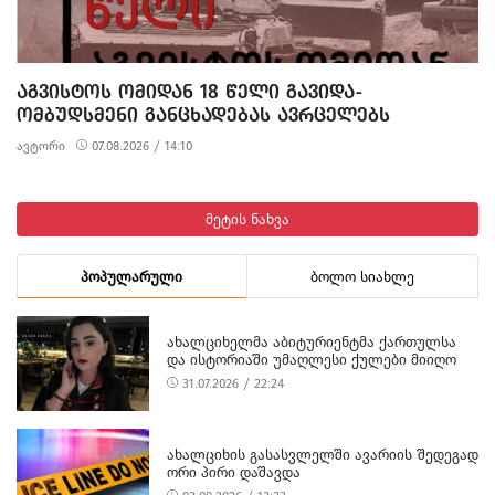
ᲐᲒᲕᲘᲡᲢᲝᲡ ᲝᲛᲘᲓᲐᲜ 18 ᲬᲔᲚᲘ ᲒᲐᲕᲘᲓᲐ-
ᲝᲛᲑᲣᲓᲡᲛᲔᲜᲘ ᲒᲐᲜᲪᲮᲐᲓᲔᲑᲐᲡ ᲐᲕᲠᲪᲔᲚᲔᲑᲡ
ავტორი
07.08.2026 / 14:10
მეტის ნახვა
პოპულარული
ბოლო სიახლე
ᲐᲮᲐᲚᲪᲘᲮᲔᲚᲛᲐ ᲐᲑᲘᲢᲣᲠᲘᲔᲜᲢᲛᲐ ᲥᲐᲠᲗᲣᲚᲡᲐ
ᲓᲐ ᲘᲡᲢᲝᲠᲘᲐᲨᲘ ᲣᲛᲐᲦᲚᲔᲡᲘ ᲥᲣᲚᲔᲑᲘ ᲛᲘᲘᲦᲝ
31.07.2026 / 22:24
ᲐᲮᲐᲚᲪᲘᲮᲘᲡ ᲒᲐᲡᲐᲡᲕᲚᲔᲚᲨᲘ ᲐᲕᲐᲠᲘᲘᲡ ᲨᲔᲓᲔᲒᲐᲓ
ᲝᲠᲘ ᲞᲘᲠᲘ ᲓᲐᲨᲐᲕᲓᲐ