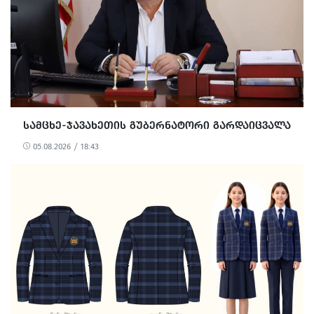
ᲡᲐᲛᲪᲮᲔ-ᲯᲐᲕᲐᲮᲔᲗᲘᲡ ᲒᲣᲑᲔᲠᲜᲐᲢᲝᲠᲘ ᲒᲐᲠᲓᲐᲘᲪᲕᲐᲚᲐ
05.08.2026 / 18:43