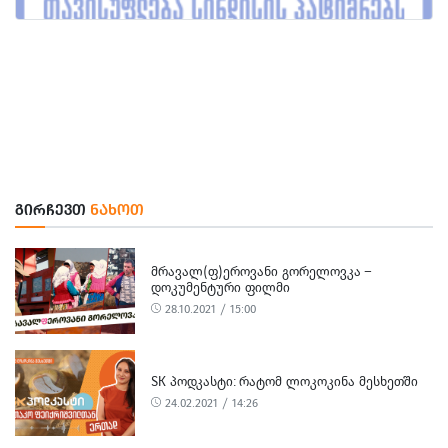
ᲒᲘᲠᲩᲔᲕᲗ
ᲜᲐᲮᲝᲗ
ᲛᲠᲐᲕᲐᲚ(Ფ)ᲔᲠᲝᲕᲐᲜᲘ ᲒᲝᲠᲔᲚᲝᲕᲙᲐ –
ᲓᲝᲙᲣᲛᲔᲜᲢᲣᲠᲘ ᲤᲘᲚᲛᲘ
28.10.2021 / 15:00
SK ᲞᲝᲓᲙᲐᲡᲢᲘ: ᲠᲐᲢᲝᲛ ᲚᲝᲙᲝᲙᲘᲜᲐ ᲛᲔᲡᲮᲔᲗᲨᲘ
24.02.2021 / 14:26