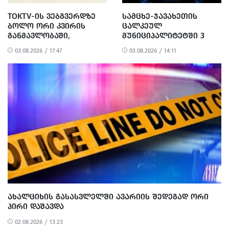
TOKTV-ᲘᲡ ᲕᲔᲑᲒᲕᲔᲠᲓᲖᲔ
ᲡᲐᲛᲪᲮᲔ-ᲯᲐᲕᲐᲮᲔᲗᲘᲡ
ᲑᲝᲚᲝ ᲝᲠᲘ ᲙᲕᲘᲠᲘᲡ
ᲪᲐᲚᲙᲔᲣᲚ
ᲒᲐᲜᲛᲐᲕᲚᲝᲑᲐᲨᲘ,
ᲛᲣᲜᲘᲪᲘᲞᲐᲚᲘᲢᲔᲢᲨᲘ 3
ᲙᲘᲑᲔᲠᲨᲔᲢᲔᲕᲐ ᲝᲠᲯᲔᲠ
ᲓᲦᲘᲗ ᲒᲐᲖᲘ ᲒᲐᲘᲗᲘᲨᲔᲑᲐ
03.08.2026 / 17:47
03.08.2026 / 14:11
ᲒᲐᲜᲮᲝᲠᲪᲘᲔᲚᲓᲐ
ᲐᲮᲐᲚᲪᲘᲮᲘᲡ ᲒᲐᲡᲐᲡᲕᲚᲔᲚᲨᲘ ᲐᲕᲐᲠᲘᲘᲡ ᲨᲔᲓᲔᲒᲐᲓ ᲝᲠᲘ
ᲞᲘᲠᲘ ᲓᲐᲨᲐᲕᲓᲐ
02.08.2026 / 13:23