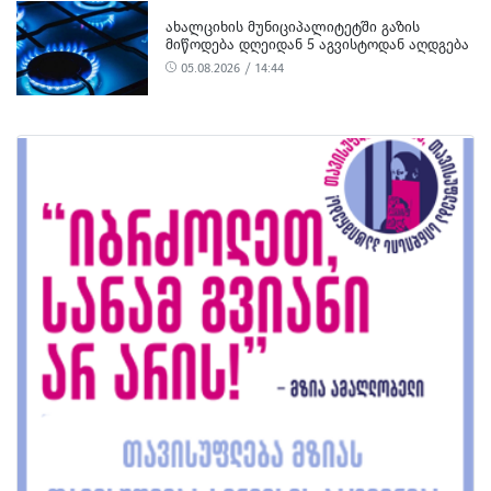
ᲐᲮᲐᲚᲪᲘᲮᲘᲡ ᲛᲣᲜᲘᲪᲘᲞᲐᲚᲘᲢᲔᲢᲨᲘ ᲒᲐᲖᲘᲡ
ᲛᲘᲬᲝᲓᲔᲑᲐ ᲓᲦᲔᲘᲓᲐᲜ 5 ᲐᲒᲕᲘᲡᲢᲝᲓᲐᲜ ᲐᲦᲓᲒᲔᲑᲐ
05.08.2026 / 14:44