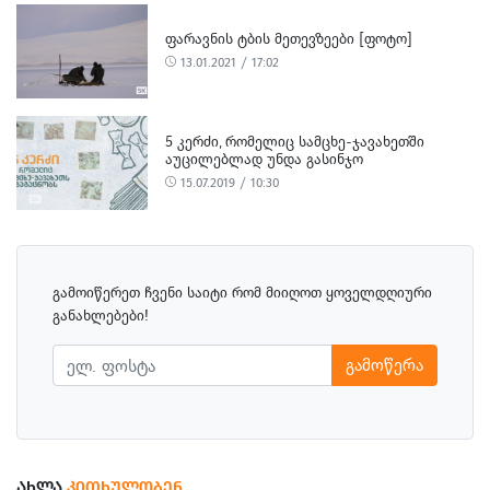
ᲤᲐᲠᲐᲕᲜᲘᲡ ᲢᲑᲘᲡ ᲛᲔᲗᲔᲕᲖᲔᲔᲑᲘ [ᲤᲝᲢᲝ]
13.01.2021 / 17:02
5 ᲙᲔᲠᲫᲘ, ᲠᲝᲛᲔᲚᲘᲪ ᲡᲐᲛᲪᲮᲔ-ᲯᲐᲕᲐᲮᲔᲗᲨᲘ
ᲐᲣᲪᲘᲚᲔᲑᲚᲐᲓ ᲣᲜᲓᲐ ᲒᲐᲡᲘᲜᲯᲝ
15.07.2019 / 10:30
გამოიწერეთ ჩვენი საიტი რომ მიიღოთ ყოველდღიური
განახლებები!
გამოწერა
ᲐᲮᲚᲐ
ᲙᲘᲗᲮᲣᲚᲝᲑᲔᲜ