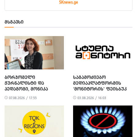
SKnews.ge
ᲛᲡᲒᲐᲕᲡᲘ
ᲑᲝᲠᲯᲝᲛᲔᲚᲘ
ᲡᲐᲒᲐᲛᲝᲫᲘᲔᲑᲝ
ᲟᲣᲠᲜᲐᲚᲘᲡᲢᲘ ᲓᲐ
ᲛᲔᲓᲘᲐᲞᲚᲐᲢᲤᲝᲠᲛᲘᲡ
ᲞᲔᲓᲐᲒᲝᲒᲘ, ᲛᲝᲜᲘᲙᲐ
‘ᲛᲝᲜᲘᲢᲝᲠᲘᲡ’ ᲤᲔᲘᲡᲑᲣᲙ
ᲭᲐᲜᲢᲣᲠᲘᲐ
ᲒᲕᲔᲠᲓᲘ ᲐᲦᲐᲠ ᲘᲫᲔᲑᲜᲔᲑᲐ
07.08.2026 / 17:55
03.08.2026 / 16:03
ᲒᲐᲠᲓᲐᲘᲪᲕᲐᲚᲐ