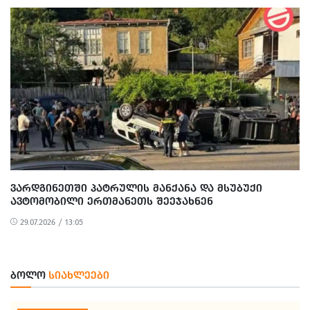
ᲕᲐᲠᲓᲒᲘᲜᲔᲗᲨᲘ ᲞᲐᲢᲠᲣᲚᲘᲡ ᲛᲐᲜᲥᲐᲜᲐ ᲓᲐ ᲛᲡᲣᲑᲣᲥᲘ
ᲐᲕᲢᲝᲛᲝᲑᲘᲚᲘ ᲔᲠᲗᲛᲐᲜᲔᲗᲡ ᲨᲔᲔᲯᲐᲮᲜᲔᲜ
29.07.2026 / 13:05
ᲑᲝᲚᲝ
ᲡᲘᲐᲮᲚᲔᲔᲑᲘ