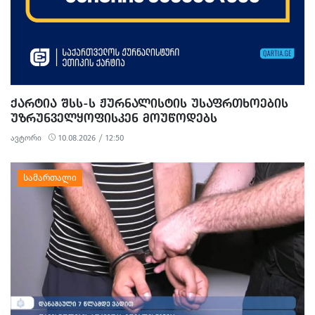
ᲥᲐᲠᲢᲘᲐ ᲨᲡᲡ-Ს ᲟᲣᲠᲜᲐᲚᲘᲡᲢᲘᲡ ᲣᲡᲐᲤᲠᲗᲮᲝᲔᲑᲘᲡ
ᲣᲖᲠᲣᲜᲕᲔᲚᲧᲝᲤᲘᲡᲙᲔᲜ ᲛᲝᲣᲬᲝᲓᲔᲑᲡ
ავტორი
10.08.2026 / 12:50