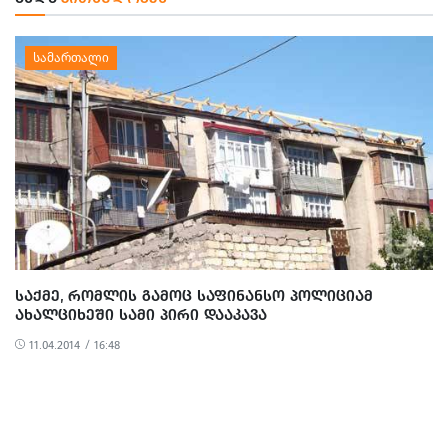
ᲡᲐᲥᲛᲔ, ᲠᲝᲛᲚᲘᲡ ᲒᲐᲛᲝᲪ ᲡᲐᲤᲘᲜᲐᲜᲡᲝ ᲞᲝᲚᲘᲪᲘᲐᲛ
ᲐᲮᲐᲚᲪᲘᲮᲔᲨᲘ ᲡᲐᲛᲘ ᲞᲘᲠᲘ ᲓᲐᲐᲙᲐᲕᲐ
11.04.2014 / 16:48