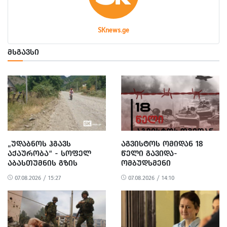
SKnews.ge
ᲛᲡᲒᲐᲕᲡᲘ
„ᲣᲓᲐᲑᲜᲝᲡ ᲰᲒᲐᲕᲡ
ᲐᲒᲕᲘᲡᲢᲝᲡ ᲝᲛᲘᲓᲐᲜ 18
ᲐᲥᲐᲣᲠᲝᲑᲐ“ - ᲡᲝᲤᲔᲚ
ᲬᲔᲚᲘ ᲒᲐᲕᲘᲓᲐ-
ᲐᲑᲐᲡᲗᲣᲛᲜᲘᲡ ᲒᲖᲘᲡ
ᲝᲛᲑᲣᲓᲡᲛᲔᲜᲘ
ᲠᲔᲐᲑᲘᲚᲘᲢᲐᲪᲘᲐ ᲓᲐ
ᲒᲐᲜᲪᲮᲐᲓᲔᲑᲐᲡ
07.08.2026 / 15:27
07.08.2026 / 14:10
ᲛᲝᲡᲐᲮᲚᲔᲝᲑᲘᲡ
ᲐᲕᲠᲪᲔᲚᲔᲑᲡ
ᲞᲠᲝᲢᲔᲡᲢᲘ