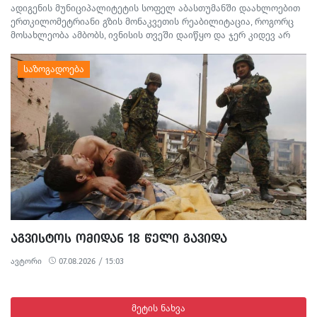
ადიგენის მუნიციპალიტეტის სოფელ აბასთუმანში დაახლოებით
ერთკილომეტრიანი გზის მონაკვეთის რეაბილიტაცია, როგორც
მოსახლეობა ამბობს, ივნისის თვეში დაიწყო და ჯერ კიდევ არ
დასრულებულა. სამშენებლო სამუშაოების გამო წარმოქმნილი
მტვერი, მოუწესრიგებელი სანიაღვრე არხები ადგილობრივების
ყოველდღიურ ცხოვრებასა და ტურისტულ სეზონს პრობლემებს
უქმნის.
ᲐᲒᲕᲘᲡᲢᲝᲡ ᲝᲛᲘᲓᲐᲜ 18 ᲬᲔᲚᲘ ᲒᲐᲕᲘᲓᲐ
ავტორი
07.08.2026 / 15:03
მეტის ნახვა