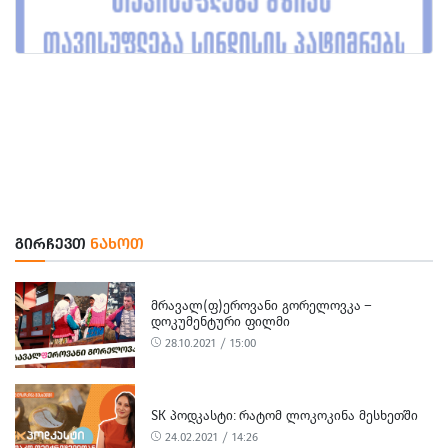
ᲒᲘᲠᲩᲔᲕᲗ
ᲜᲐᲮᲝᲗ
ᲛᲠᲐᲕᲐᲚ(Ფ)ᲔᲠᲝᲕᲐᲜᲘ ᲒᲝᲠᲔᲚᲝᲕᲙᲐ –
ᲓᲝᲙᲣᲛᲔᲜᲢᲣᲠᲘ ᲤᲘᲚᲛᲘ
28.10.2021 / 15:00
SK ᲞᲝᲓᲙᲐᲡᲢᲘ: ᲠᲐᲢᲝᲛ ᲚᲝᲙᲝᲙᲘᲜᲐ ᲛᲔᲡᲮᲔᲗᲨᲘ
24.02.2021 / 14:26