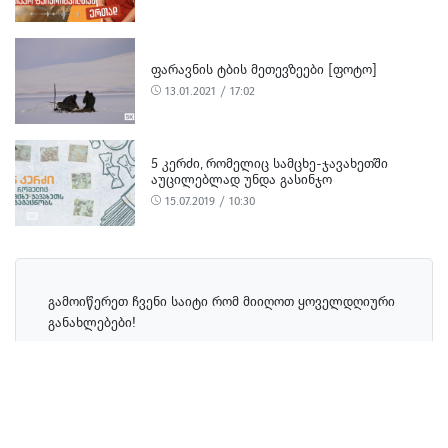
ᲤᲐᲠᲐᲕᲜᲘᲡ ᲢᲑᲘᲡ ᲛᲔᲗᲔᲕᲖᲔᲔᲑᲘ [ᲤᲝᲢᲝ]
13.01.2021 / 17:02
5 ᲙᲔᲠᲫᲘ, ᲠᲝᲛᲔᲚᲘᲪ ᲡᲐᲛᲪᲮᲔ-ᲯᲐᲕᲐᲮᲔᲗᲨᲘ
ᲐᲣᲪᲘᲚᲔᲑᲚᲐᲓ ᲣᲜᲓᲐ ᲒᲐᲡᲘᲜᲯᲝ
15.07.2019 / 10:30
გამოიწერეთ ჩვენი საიტი რომ მიიღოთ ყოველდღიური
განახლებები!
გამოწერა