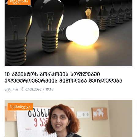
10 ᲐᲒᲕᲘᲡᲢᲝᲡ ᲑᲝᲠᲯᲝᲛᲘᲡ ᲡᲝᲤᲚᲔᲑᲨᲘ
ᲔᲚᲔᲢᲥᲠᲝᲔᲜᲔᲠᲒᲘᲘᲡ ᲛᲘᲬᲝᲓᲔᲑᲐ ᲨᲔᲘᲖᲦᲣᲓᲔᲑᲐ
ავტორი
07.08.2026 / 19:16