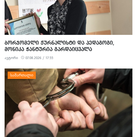
ᲑᲝᲠᲯᲝᲛᲔᲚᲘ ᲟᲣᲠᲜᲐᲚᲘᲡᲢᲘ ᲓᲐ ᲞᲔᲓᲐᲒᲝᲒᲘ,
ᲛᲝᲜᲘᲙᲐ ᲭᲐᲜᲢᲣᲠᲘᲐ ᲒᲐᲠᲓᲐᲘᲪᲕᲐᲚᲐ
ავტორი
07.08.2026 / 17:55