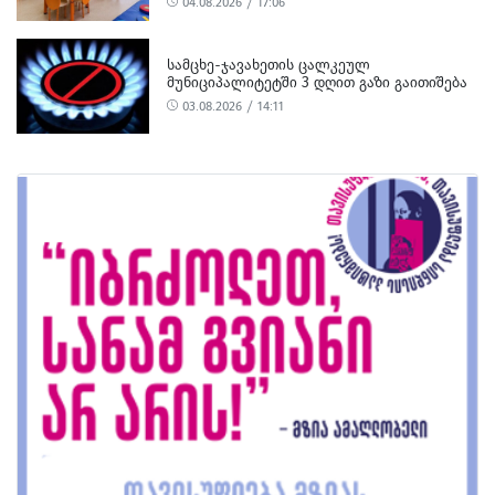
04.08.2026 / 17:06
ᲡᲐᲛᲪᲮᲔ-ᲯᲐᲕᲐᲮᲔᲗᲘᲡ ᲪᲐᲚᲙᲔᲣᲚ
ᲛᲣᲜᲘᲪᲘᲞᲐᲚᲘᲢᲔᲢᲨᲘ 3 ᲓᲦᲘᲗ ᲒᲐᲖᲘ ᲒᲐᲘᲗᲘᲨᲔᲑᲐ
03.08.2026 / 14:11