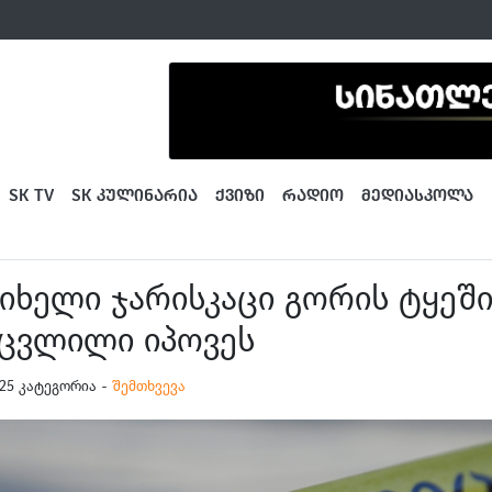
SK TV
SK ᲙᲣᲚᲘᲜᲐᲠᲘᲐ
ᲥᲕᲘᲖᲘ
ᲠᲐᲓᲘᲝ
ᲛᲔᲓᲘᲐᲡᲙᲝᲚᲐ
იხელი ჯარისკაცი გორის ტყეშ
ცვლილი იპოვეს
0:25 კატეგორია -
შემთხვევა