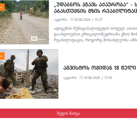
„ᲣᲓᲐᲑᲜᲝᲡ ᲰᲒᲐᲕᲡ ᲐᲥᲐᲣᲠᲝᲑᲐ“ -
ᲐᲑᲐᲡᲗᲣᲛᲜᲘᲡ ᲒᲖᲘᲡ ᲠᲔᲐᲑᲘᲚᲘᲢᲐᲪ
ᲛᲝᲡᲐᲮᲚᲔᲝᲑᲘᲡ ᲞᲠᲝᲢᲔᲡᲢᲘ
ავტორი
07.08.2026 / 15:27
ადიგენის მუნიციპალიტეტის სოფელ აბას
დაახლოებით ერთკილომეტრიანი გზის მო
რეაბილიტაცია, როგორც მოსახლეობა ამბო
თვეში დაიწყო და ჯერ კიდევ არ დასრულე
სამშენებლო სამუშაოების გამო წარმოქმნ
მოუწესრიგებელი სანიაღვრე არხები ადგ
ყოველდღიურ ცხოვრებასა და ტურისტულ 
ᲐᲒᲕᲘᲡᲢᲝᲡ ᲝᲛᲘᲓᲐᲜ 18 ᲬᲔᲚᲘ
პრობლემებს უქმნის.
ავტორი
07.08.2026 / 15:03
მეტის ნახვა