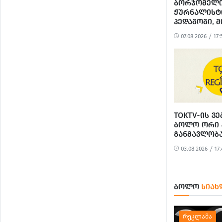
ᲑᲝᲠᲯᲝᲛᲔᲚ
ᲟᲣᲠᲜᲐᲚᲘᲡᲢ
ᲞᲔᲓᲐᲒᲝᲒᲘ, 
ᲭᲐᲜᲢᲣᲠᲘᲐ
07.08.2026 / 17:
ᲒᲐᲠᲓᲐᲘᲪᲕᲐ
TOKTV-ᲘᲡ Ვ
ᲑᲝᲚᲝ ᲝᲠᲘ 
ᲒᲐᲜᲛᲐᲕᲚᲝᲑᲐ
ᲙᲘᲑᲔᲠᲨᲔᲢᲔ
03.08.2026 / 17:
ᲒᲐᲜᲮᲝᲠᲪᲘᲔ
ᲑᲝᲚᲝ
ᲡᲘᲐᲮ