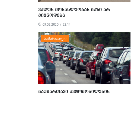
ᲕᲐᲚᲔᲡ ᲛᲝᲡᲐᲮᲚᲔᲝᲑᲐᲡ ᲒᲐᲖᲘ ᲐᲠ
ᲛᲘᲔᲬᲝᲓᲔᲑᲐ
09.03.2020 / 22:14
ᲒᲐᲣᲛᲐᲠᲗᲐᲕᲘ ᲐᲕᲢᲝᲛᲝᲑᲘᲚᲔᲑᲘᲡ
ᲛᲤᲚᲝᲑᲔᲚᲔᲑᲖᲔ ᲧᲐᲚᲑᲘ ᲪᲜᲝᲑᲔᲑᲘᲡ
ᲒᲐᲪᲔᲛᲘᲡᲗᲕᲘᲡ 3 ᲞᲘᲠᲘ ᲓᲐᲐᲙᲐᲕᲔᲡ
06.08.2026 / 17:48