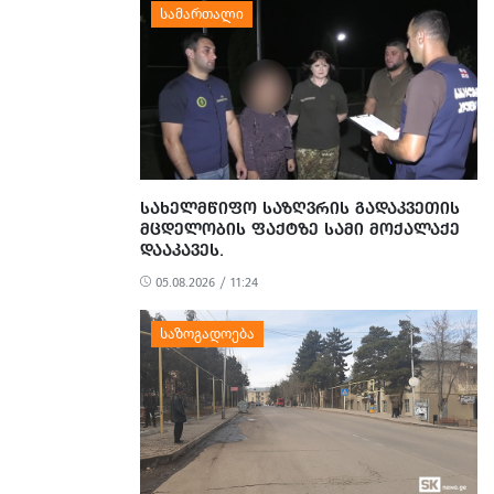
ᲡᲐᲮᲔᲚᲛᲬᲘᲤᲝ ᲡᲐᲖᲦᲕᲠᲘᲡ ᲒᲐᲓᲐᲙᲕᲔᲗᲘᲡ
ᲛᲪᲓᲔᲚᲝᲑᲘᲡ ᲤᲐᲥᲢᲖᲔ ᲡᲐᲛᲘ ᲛᲝᲥᲐᲚᲐᲥᲔ
ᲓᲐᲐᲙᲐᲕᲔᲡ.
05.08.2026 / 11:24