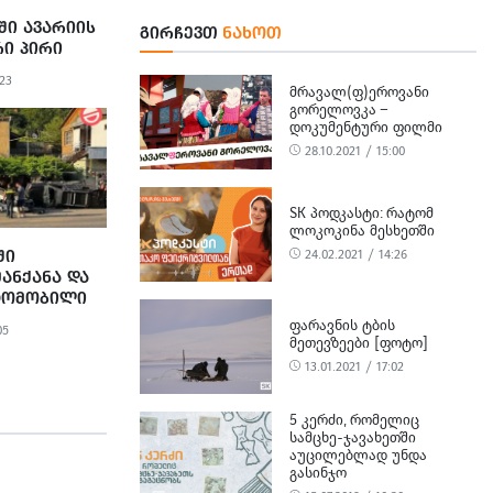
Ი ᲐᲕᲐᲠᲘᲘᲡ
ᲒᲘᲠᲩᲔᲕᲗ
ᲜᲐᲮᲝᲗ
Ი ᲞᲘᲠᲘ
:23
ᲛᲠᲐᲕᲐᲚ(Ფ)ᲔᲠᲝᲕᲐᲜᲘ
ᲒᲝᲠᲔᲚᲝᲕᲙᲐ –
ᲓᲝᲙᲣᲛᲔᲜᲢᲣᲠᲘ ᲤᲘᲚᲛᲘ
28.10.2021 / 15:00
SK ᲞᲝᲓᲙᲐᲡᲢᲘ: ᲠᲐᲢᲝᲛ
ᲚᲝᲙᲝᲙᲘᲜᲐ ᲛᲔᲡᲮᲔᲗᲨᲘ
ᲨᲘ
24.02.2021 / 14:26
ᲐᲜᲥᲐᲜᲐ ᲓᲐ
ᲕᲢᲝᲛᲝᲑᲘᲚᲘ
ᲨᲔᲔᲯᲐᲮᲜᲔᲜ
ᲤᲐᲠᲐᲕᲜᲘᲡ ᲢᲑᲘᲡ
05
ᲛᲔᲗᲔᲕᲖᲔᲔᲑᲘ [ᲤᲝᲢᲝ]
13.01.2021 / 17:02
5 ᲙᲔᲠᲫᲘ, ᲠᲝᲛᲔᲚᲘᲪ
ᲡᲐᲛᲪᲮᲔ-ᲯᲐᲕᲐᲮᲔᲗᲨᲘ
ᲐᲣᲪᲘᲚᲔᲑᲚᲐᲓ ᲣᲜᲓᲐ
ᲒᲐᲡᲘᲜᲯᲝ