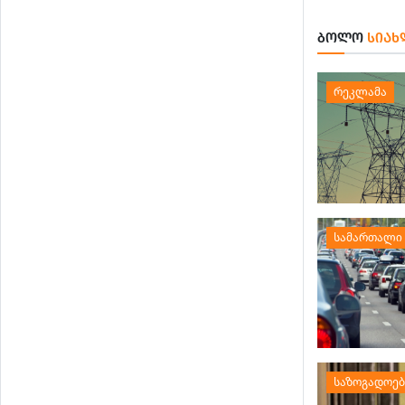
ᲑᲝᲚᲝ
ᲡᲘᲐᲮ