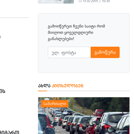
15.07.2019 / 10:30
ᲠᲘᲪᲮᲕᲝ
ᲪᲘᲘᲡ
ᲖᲔ
გამოიწერეთ ჩვენი საიტი რომ
მიიღოთ ყოველდღიური
Ი
განახლებები!
გამოწერა
ᲐᲮᲚᲐ
ᲙᲘᲗᲮᲣᲚᲝᲑᲔᲜ
ᲘᲡ
ᲛᲘᲛᲐᲠᲗ