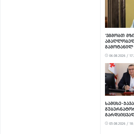
‘ᲕᲒᲛᲝᲑᲗ ᲛᲖ
ᲐᲛᲐᲦᲚᲝᲑᲔᲚ
ᲒᲐᲛᲝᲢᲐᲜᲘᲚ
ᲐᲠᲐᲞᲠᲝᲞᲝᲠ
06.08.2026 / 17:
ᲞᲝᲚᲘᲢᲘᲖᲔ
ᲒᲐᲜᲐᲩᲔᲜᲡ’ -
ᲔᲕᲠᲝᲙᲐᲕᲨᲘ
ᲡᲐᲛᲪᲮᲔ-ᲯᲐᲕ
ᲒᲣᲑᲔᲠᲜᲐᲢᲝ
ᲒᲐᲠᲓᲐᲘᲪᲕᲐ
05.08.2026 / 18