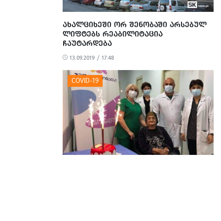
ᲐᲮᲐᲚᲪᲘᲮᲔᲨᲘ ᲝᲠ ᲨᲔᲜᲝᲑᲐᲨᲘ ᲐᲠᲡᲔᲑᲣᲚ
ᲚᲘᲤᲢᲔᲑᲡ ᲠᲔᲐᲑᲘᲚᲘᲢᲐᲪᲘᲐ
ᲩᲐᲣᲢᲐᲠᲓᲔᲑᲐ
13.09.2019 / 17:48
ᲑᲝᲠᲯᲝᲛᲨᲘ ᲙᲝᲠᲝᲜᲐᲕᲘᲠᲣᲡᲘ 98 ᲬᲚᲘᲡ
ᲥᲐᲚᲛᲐ ᲓᲐᲐᲛᲐᲠᲪᲮᲐ
24.08.2021 / 19:19