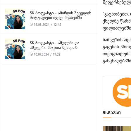
შეფერხებული
SK ᲞᲝᲓᲙᲐᲡᲢᲘ - ᲐᲛᲘᲜᲓᲘᲡ ᲨᲔᲪᲕᲚᲘᲡ
"გაცნობებთ,
ᲠᲘᲢᲣᲐᲚᲔᲑᲘ ᲫᲕᲔᲚ ᲛᲔᲡᲮᲔᲗᲨᲘ
ქსელზე წარმ
16.08.2024 / 12:45
ფილიალებში 
ხარვეზის აღ
SK ᲞᲝᲓᲙᲐᲡᲢᲘ - ᲐᲨᲣᲦᲔᲑᲘ ᲓᲐ
გაცემის პრო
ᲐᲨᲣᲦᲣᲠᲘ ᲞᲝᲔᲖᲘᲐ ᲛᲔᲡᲮᲔᲗᲨᲘ
ოფიციალურ F
10.07.2024 / 19:28
განცხადებაში
ᲛᲡᲒᲐᲕᲡᲘ