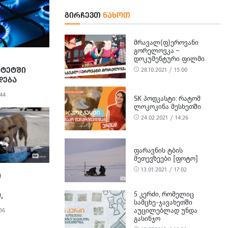
ᲒᲘᲠᲩᲔᲕᲗ
ᲜᲐᲮᲝᲗ
ᲛᲠᲐᲕᲐᲚ(Ფ)ᲔᲠᲝᲕᲐᲜᲘ
ᲒᲝᲠᲔᲚᲝᲕᲙᲐ –
ᲓᲝᲙᲣᲛᲔᲜᲢᲣᲠᲘ ᲤᲘᲚᲛᲘ
ᲘᲢᲔᲢᲨᲘ
28.10.2021 / 15:00
ᲓᲔᲑᲐ
ᲐᲒᲕᲘᲡᲢᲝᲓᲐᲜ
:44
SK ᲞᲝᲓᲙᲐᲡᲢᲘ: ᲠᲐᲢᲝᲛ
ᲚᲝᲙᲝᲙᲘᲜᲐ ᲛᲔᲡᲮᲔᲗᲨᲘ
24.02.2021 / 14:26
ᲤᲐᲠᲐᲕᲜᲘᲡ ᲢᲑᲘᲡ
ᲛᲔᲗᲔᲕᲖᲔᲔᲑᲘ [ᲤᲝᲢᲝ]
13.01.2021 / 17:02
Ი
5 ᲙᲔᲠᲫᲘ, ᲠᲝᲛᲔᲚᲘᲪ
,
ᲡᲐᲛᲪᲮᲔ-ᲯᲐᲕᲐᲮᲔᲗᲨᲘ
ᲐᲣᲪᲘᲚᲔᲑᲚᲐᲓ ᲣᲜᲓᲐ
56
ᲘᲡ
ᲒᲐᲡᲘᲜᲯᲝ
-