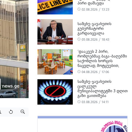
ᲞᲘᲠᲘ ᲓᲐᲨᲐᲕᲓᲐ
02.08.2026 / 13:23
ᲡᲐᲛᲪᲮᲔ-ᲯᲐᲕᲐᲮᲔᲗᲘᲡ
ᲒᲣᲑᲔᲠᲜᲐᲢᲝᲠᲘ
ᲒᲐᲠᲓᲐᲘᲪᲕᲐᲚᲐ
05.08.2026 / 18:43
‘ᲓᲐᲐᲙᲕᲔᲡ 2 ᲞᲘᲠᲘ,
ᲠᲝᲛᲚᲔᲑᲛᲐᲪ ᲑᲐᲒᲐ-ᲑᲐᲦᲔᲑᲨᲘ
ᲡᲐᲥᲝᲜᲚᲘᲡ ᲮᲝᲠᲪᲘᲡ
ᲜᲐᲪᲕᲚᲐᲓ, ᲛᲝᲢᲧᲣᲔᲑᲘᲗ,
ᲪᲮᲔᲜᲘᲡ ᲮᲝᲠᲪᲘ ᲨᲔᲘᲢᲐᲜᲔᲡ’ -
04.08.2026 / 17:06
ᲡᲣᲡ-Ი
ᲡᲐᲛᲪᲮᲔ-ᲯᲐᲕᲐᲮᲔᲗᲘᲡ
ᲪᲐᲚᲙᲔᲣᲚ
ᲛᲣᲜᲘᲪᲘᲞᲐᲚᲘᲢᲔᲢᲨᲘ 3 ᲓᲦᲘᲗ
ᲒᲐᲖᲘ ᲒᲐᲘᲗᲘᲨᲔᲑᲐ
03.08.2026 / 14:11