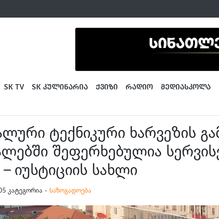
SK TV
SK ᲙᲣᲚᲘᲜᲐᲠᲘᲐ
ᲥᲕᲘᲖᲘ
ᲠᲐᲓᲘᲝ
ᲛᲔᲓᲘᲐᲡᲙᲝᲚᲐ
ლური ტექნიკური ხარვეზის გა
ლებში შეფერხებულია სერვის
 – იუსტიციის სახლი
6:05 კატეგორია -
საზოგადოება