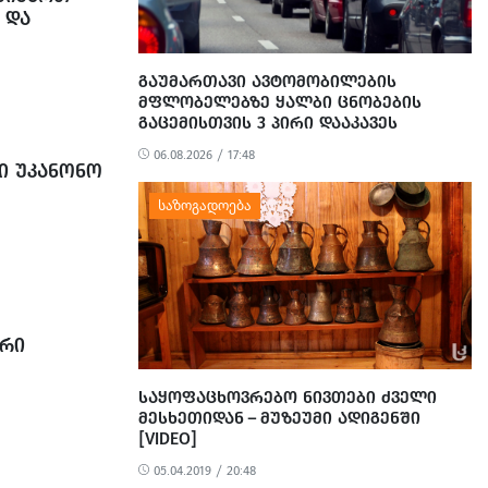
 ᲓᲐ
ᲒᲐᲣᲛᲐᲠᲗᲐᲕᲘ ᲐᲕᲢᲝᲛᲝᲑᲘᲚᲔᲑᲘᲡ
ᲛᲤᲚᲝᲑᲔᲚᲔᲑᲖᲔ ᲧᲐᲚᲑᲘ ᲪᲜᲝᲑᲔᲑᲘᲡ
ᲒᲐᲪᲔᲛᲘᲡᲗᲕᲘᲡ 3 ᲞᲘᲠᲘ ᲓᲐᲐᲙᲐᲕᲔᲡ
06.08.2026 / 17:48
ᲨᲘ ᲣᲙᲐᲜᲝᲜᲝ
ᲝᲠᲘ
ᲡᲐᲧᲝᲤᲐᲪᲮᲝᲕᲠᲔᲑᲝ ᲜᲘᲕᲗᲔᲑᲘ ᲫᲕᲔᲚᲘ
ᲛᲔᲡᲮᲔᲗᲘᲓᲐᲜ – ᲛᲣᲖᲔᲣᲛᲘ ᲐᲓᲘᲒᲔᲜᲨᲘ
[VIDEO]
05.04.2019 / 20:48