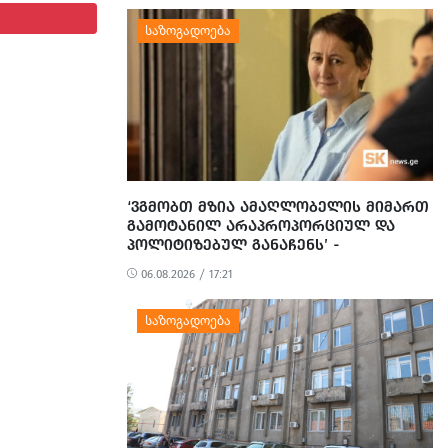
‘ᲕᲒᲛᲝᲑᲗ ᲛᲖᲘᲐ ᲐᲛᲐᲦᲚᲝᲑᲔᲚᲘᲡ ᲛᲘᲛᲐᲠᲗ
ᲒᲐᲛᲝᲢᲐᲜᲘᲚ ᲐᲠᲐᲞᲠᲝᲞᲝᲠᲪᲘᲣᲚ ᲓᲐ
ᲞᲝᲚᲘᲢᲘᲖᲔᲑᲣᲚ ᲒᲐᲜᲐᲩᲔᲜᲡ’ -
ᲔᲕᲠᲝᲙᲐᲕᲨᲘᲠᲘᲡ ᲡᲐᲔᲚᲩᲝ
06.08.2026 / 17:21