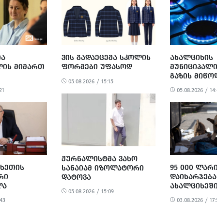
ᲘᲐ
ᲕᲘᲡ ᲒᲐᲓᲐᲔᲪᲔᲛᲐ ᲡᲙᲝᲚᲘᲡ
ᲐᲮᲐᲚᲪᲘᲮᲘᲡ
ᲘᲡ ᲛᲘᲛᲐᲠᲗ
ᲤᲝᲠᲛᲔᲑᲘ ᲣᲤᲐᲡᲝᲓ
ᲛᲣᲜᲘᲪᲘᲞᲐᲚ
ᲒᲐᲖᲘᲡ ᲛᲘᲬᲝ
05.08.2026 / 15:15
ᲪᲘᲣᲚ ᲓᲐ
ᲓᲦᲔᲘᲓᲐᲜ 5 
21
05.08.2026 / 14
ᲑᲣᲚ
ᲐᲦᲓᲒᲔᲑᲐ
ᲠᲘᲡ ᲡᲐᲔᲚᲩᲝ
ᲟᲣᲠᲜᲐᲚᲘᲡᲢᲛᲐ ᲕᲐᲮᲝ
ᲐᲮᲔᲗᲘᲡ
95 000 ᲚᲐᲠ
ᲡᲐᲜᲐᲘᲐᲛ ᲘᲖᲝᲚᲐᲢᲝᲠᲘ
ᲠᲘ
ᲓᲐᲘᲮᲐᲠᲯᲔᲑᲐ
ᲓᲐᲢᲝᲕᲐ
ᲚᲐ
ᲐᲮᲐᲚᲪᲘᲮᲔᲨᲘ
05.08.2026 / 15:09
ᲪᲮᲝᲕᲔᲚᲗᲐ
:43
03.08.2026 / 17:
ᲗᲐᲕᲨᲔᲡᲐᲤᲠ
ᲡᲐᲞᲠᲝᲔᲥᲢᲝ