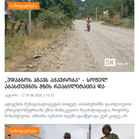
„ᲣᲓᲐᲑᲜᲝᲡ ᲰᲒᲐᲕᲡ ᲐᲥᲐᲣᲠᲝᲑᲐ“ - ᲡᲝᲤᲔᲚ
ᲐᲑᲐᲡᲗᲣᲛᲜᲘᲡ ᲒᲖᲘᲡ ᲠᲔᲐᲑᲘᲚᲘᲢᲐᲪᲘᲐ ᲓᲐ
ᲛᲝᲡᲐᲮᲚᲔᲝᲑᲘᲡ ᲞᲠᲝᲢᲔᲡᲢᲘ
ავტორი
07.08.2026 / 15:27
ადიგენის მუნიციპალიტეტის სოფელ აბასთუმანში დაახლოებით
ერთკილომეტრიანი გზის მონაკვეთის რეაბილიტაცია, როგორც
მოსახლეობა ამბობს, ივნისის თვეში დაიწყო და ჯერ კიდევ არ
დასრულებულა. სამშენებლო სამუშაოების გამო წარმოქმნილი
მტვერი, მოუწესრიგებელი სანიაღვრე არხები ადგილობრივების
ყოველდღიურ ცხოვრებასა და ტურისტულ სეზონს პრობლემებს