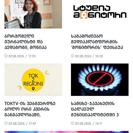
ᲑᲝᲠᲯᲝᲛᲔᲚᲘ
ᲡᲐᲒᲐᲛᲝᲫᲘᲔᲑᲝ
ᲟᲣᲠᲜᲐᲚᲘᲡᲢᲘ ᲓᲐ
ᲛᲔᲓᲘᲐᲞᲚᲐᲢᲤᲝᲠᲛᲘᲡ
ᲞᲔᲓᲐᲒᲝᲒᲘ, ᲛᲝᲜᲘᲙᲐ
‘ᲛᲝᲜᲘᲢᲝᲠᲘᲡ’ ᲤᲔᲘᲡᲑᲣᲙ
ᲭᲐᲜᲢᲣᲠᲘᲐ
ᲒᲕᲔᲠᲓᲘ ᲐᲦᲐᲠ ᲘᲫᲔᲑᲜᲔᲑᲐ
07.08.2026 / 17:55
03.08.2026 / 16:03
ᲒᲐᲠᲓᲐᲘᲪᲕᲐᲚᲐ
TOKTV-ᲘᲡ ᲕᲔᲑᲒᲕᲔᲠᲓᲖᲔ
ᲡᲐᲛᲪᲮᲔ-ᲯᲐᲕᲐᲮᲔᲗᲘᲡ
ᲑᲝᲚᲝ ᲝᲠᲘ ᲙᲕᲘᲠᲘᲡ
ᲪᲐᲚᲙᲔᲣᲚ
ᲒᲐᲜᲛᲐᲕᲚᲝᲑᲐᲨᲘ,
ᲛᲣᲜᲘᲪᲘᲞᲐᲚᲘᲢᲔᲢᲨᲘ 3
ᲙᲘᲑᲔᲠᲨᲔᲢᲔᲕᲐ ᲝᲠᲯᲔᲠ
ᲓᲦᲘᲗ ᲒᲐᲖᲘ ᲒᲐᲘᲗᲘᲨᲔᲑᲐ
03.08.2026 / 17:47
03.08.2026 / 14:11
ᲒᲐᲜᲮᲝᲠᲪᲘᲔᲚᲓᲐ