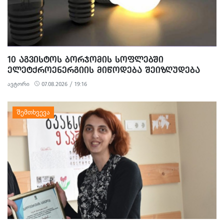
10 ᲐᲒᲕᲘᲡᲢᲝᲡ ᲑᲝᲠᲯᲝᲛᲘᲡ ᲡᲝᲤᲚᲔᲑᲨᲘ
ᲔᲚᲔᲢᲥᲠᲝᲔᲜᲔᲠᲒᲘᲘᲡ ᲛᲘᲬᲝᲓᲔᲑᲐ ᲨᲔᲘᲖᲦᲣᲓᲔᲑᲐ
ავტორი
07.08.2026 / 19:16