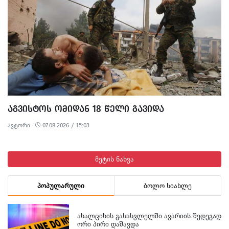
უქმნის.
ᲐᲒᲕᲘᲡᲢᲝᲡ ᲝᲛᲘᲓᲐᲜ 18 ᲬᲔᲚᲘ ᲒᲐᲕᲘᲓᲐ
ავტორი
07.08.2026 / 15:03
მეტის ნახვა
პოპულარული
ბოლო სიახლე
ᲐᲮᲐᲚᲪᲘᲮᲘᲡ ᲒᲐᲡᲐᲡᲕᲚᲔᲚᲨᲘ ᲐᲕᲐᲠᲘᲘᲡ ᲨᲔᲓᲔᲒᲐᲓ
ᲝᲠᲘ ᲞᲘᲠᲘ ᲓᲐᲨᲐᲕᲓᲐ