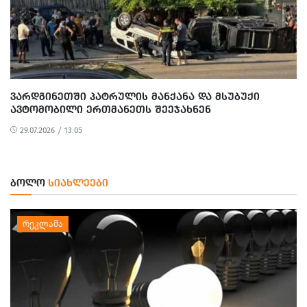
ᲕᲐᲠᲓᲒᲘᲜᲔᲗᲨᲘ ᲞᲐᲢᲠᲣᲚᲘᲡ ᲛᲐᲜᲥᲐᲜᲐ ᲓᲐ ᲛᲡᲣᲑᲣᲥᲘ
ᲐᲕᲢᲝᲛᲝᲑᲘᲚᲘ ᲔᲠᲗᲛᲐᲜᲔᲗᲡ ᲨᲔᲔᲯᲐᲮᲜᲔᲜ
29.07.2026 / 13:05
ᲑᲝᲚᲝ
ᲡᲘᲐᲮᲚᲔᲔᲑᲘ