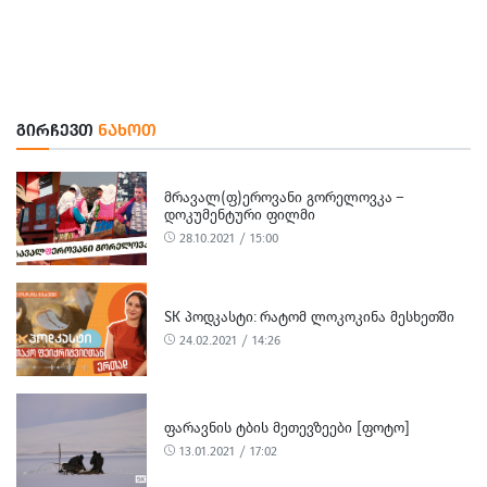
ᲒᲘᲠᲩᲔᲕᲗ
ᲜᲐᲮᲝᲗ
ᲛᲠᲐᲕᲐᲚ(Ფ)ᲔᲠᲝᲕᲐᲜᲘ ᲒᲝᲠᲔᲚᲝᲕᲙᲐ –
ᲓᲝᲙᲣᲛᲔᲜᲢᲣᲠᲘ ᲤᲘᲚᲛᲘ
28.10.2021 / 15:00
SK ᲞᲝᲓᲙᲐᲡᲢᲘ: ᲠᲐᲢᲝᲛ ᲚᲝᲙᲝᲙᲘᲜᲐ ᲛᲔᲡᲮᲔᲗᲨᲘ
24.02.2021 / 14:26
ᲤᲐᲠᲐᲕᲜᲘᲡ ᲢᲑᲘᲡ ᲛᲔᲗᲔᲕᲖᲔᲔᲑᲘ [ᲤᲝᲢᲝ]
13.01.2021 / 17:02