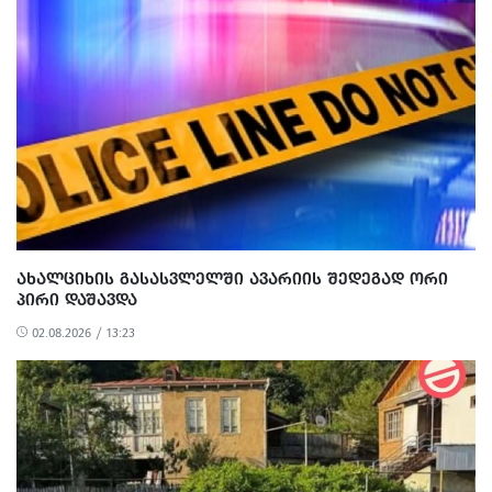
ᲐᲮᲐᲚᲪᲘᲮᲘᲡ ᲒᲐᲡᲐᲡᲕᲚᲔᲚᲨᲘ ᲐᲕᲐᲠᲘᲘᲡ ᲨᲔᲓᲔᲒᲐᲓ ᲝᲠᲘ
ᲞᲘᲠᲘ ᲓᲐᲨᲐᲕᲓᲐ
02.08.2026 / 13:23