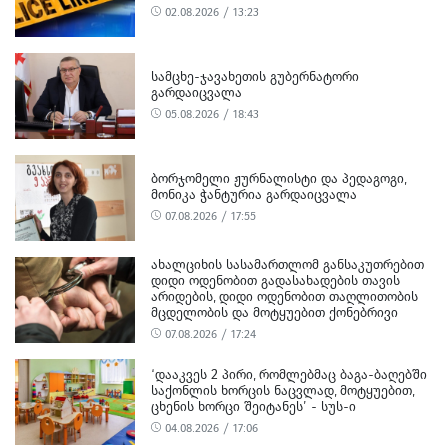
02.08.2026 / 13:23
ᲡᲐᲛᲪᲮᲔ-ᲯᲐᲕᲐᲮᲔᲗᲘᲡ ᲒᲣᲑᲔᲠᲜᲐᲢᲝᲠᲘ
ᲒᲐᲠᲓᲐᲘᲪᲕᲐᲚᲐ
05.08.2026 / 18:43
ᲑᲝᲠᲯᲝᲛᲔᲚᲘ ᲟᲣᲠᲜᲐᲚᲘᲡᲢᲘ ᲓᲐ ᲞᲔᲓᲐᲒᲝᲒᲘ,
ᲛᲝᲜᲘᲙᲐ ᲭᲐᲜᲢᲣᲠᲘᲐ ᲒᲐᲠᲓᲐᲘᲪᲕᲐᲚᲐ
07.08.2026 / 17:55
ᲐᲮᲐᲚᲪᲘᲮᲘᲡ ᲡᲐᲡᲐᲛᲐᲠᲗᲚᲝᲛ ᲒᲐᲜᲡᲐᲙᲣᲗᲠᲔᲑᲘᲗ
ᲓᲘᲓᲘ ᲝᲓᲔᲜᲝᲑᲘᲗ ᲒᲐᲓᲐᲡᲐᲮᲐᲓᲔᲑᲘᲡ ᲗᲐᲕᲘᲡ
ᲐᲠᲘᲓᲔᲑᲘᲡ, ᲓᲘᲓᲘ ᲝᲓᲔᲜᲝᲑᲘᲗ ᲗᲐᲦᲚᲘᲗᲝᲑᲘᲡ
ᲛᲪᲓᲔᲚᲝᲑᲘᲡ ᲓᲐ ᲛᲝᲢᲧᲣᲔᲑᲘᲗ ᲥᲝᲜᲔᲑᲠᲘᲕᲘ
ᲓᲐᲖᲘᲐᲜᲔᲑᲘᲡ ᲤᲐᲥᲢᲔᲑᲖᲔ 1 ᲞᲘᲠᲘ ᲓᲐᲛᲜᲐᲨᲐᲕᲔᲓ
07.08.2026 / 17:24
ᲪᲜᲝ
‘ᲓᲐᲐᲙᲕᲔᲡ 2 ᲞᲘᲠᲘ, ᲠᲝᲛᲚᲔᲑᲛᲐᲪ ᲑᲐᲒᲐ-ᲑᲐᲦᲔᲑᲨᲘ
ᲡᲐᲥᲝᲜᲚᲘᲡ ᲮᲝᲠᲪᲘᲡ ᲜᲐᲪᲕᲚᲐᲓ, ᲛᲝᲢᲧᲣᲔᲑᲘᲗ,
ᲪᲮᲔᲜᲘᲡ ᲮᲝᲠᲪᲘ ᲨᲔᲘᲢᲐᲜᲔᲡ’ - ᲡᲣᲡ-Ი
04.08.2026 / 17:06