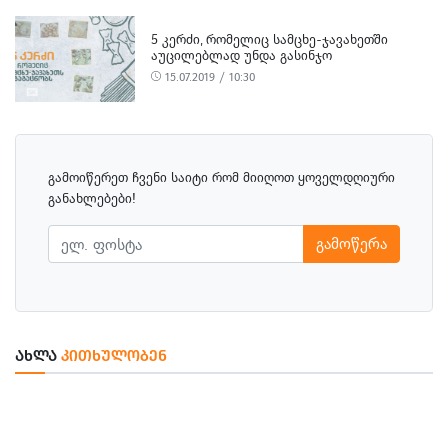
5 ᲙᲔᲠᲫᲘ, ᲠᲝᲛᲔᲚᲘᲪ ᲡᲐᲛᲪᲮᲔ-ᲯᲐᲕᲐᲮᲔᲗᲨᲘ
ᲐᲣᲪᲘᲚᲔᲑᲚᲐᲓ ᲣᲜᲓᲐ ᲒᲐᲡᲘᲜᲯᲝ
15.07.2019 / 10:30
გამოიწერეთ ჩვენი საიტი რომ მიიღოთ ყოველდღიური
განახლებები!
გამოწერა
ᲐᲮᲚᲐ
ᲙᲘᲗᲮᲣᲚᲝᲑᲔᲜ