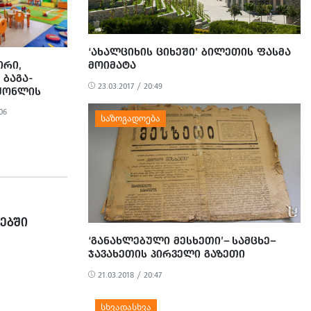
‘ᲐᲮᲐᲚᲪᲘᲮᲘᲡ ᲪᲘᲮᲔᲨᲘ’ ᲑᲘᲚᲔᲗᲘᲡ ᲤᲐᲡᲛᲐ
ᲛᲝᲘᲛᲐᲢᲐ
ᲘᲠᲘ,
ᲑᲐᲒᲐ-
23.03.2017 / 20:49
ᲐᲥᲝᲜᲚᲘᲡ
ᲕᲚᲐᲓ,
06
 ᲪᲮᲔᲜᲘᲡ
ᲜᲔᲡ’ - ᲡᲣᲡ-
ᲔᲑᲨᲘ
‘ᲒᲐᲜᲐᲮᲚᲔᲑᲣᲚᲘ ᲛᲔᲡᲮᲔᲗᲘ’– ᲡᲐᲛᲪᲮᲔ–
ᲯᲐᲕᲐᲮᲔᲗᲘᲡ ᲞᲘᲠᲕᲔᲚᲘ ᲒᲐᲖᲔᲗᲘ
21.03.2018 / 20:47