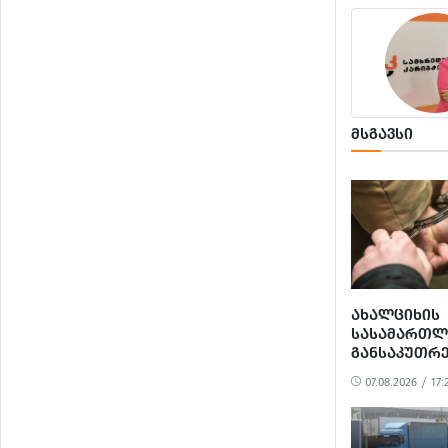
ᲛᲡᲒᲐᲕᲡᲘ
ᲐᲮᲐᲚᲪᲘᲮᲘᲡ
ᲡᲐᲡᲐᲛᲐᲠᲗ
ᲒᲐᲜᲡᲐᲙᲣᲗᲠ
ᲝᲓᲔᲜᲝᲑᲘᲗ
07.08.2026 / 17:
ᲒᲐᲓᲐᲡᲐᲮᲐᲓᲔ
ᲐᲠᲘᲓᲔᲑᲘᲡ, 
ᲝᲓᲔᲜᲝᲑᲘᲗ
ᲗᲐᲦᲚᲘᲗᲝᲑ