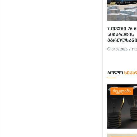
ᲛᲪᲓᲔᲚᲝᲑᲘᲡ
ᲛᲝᲢᲧᲣᲔᲑᲘᲗ
ᲓᲐᲖᲘᲐᲜᲔᲑᲘᲡ
ᲞᲘᲠᲘ ᲓᲐᲛᲜᲐ
7 ᲗᲕᲔᲨᲘ 76
ᲡᲘᲒᲐᲠᲔᲢᲘᲡ
ᲛᲐᲠᲗᲚᲡᲐᲬᲘ
ᲨᲔᲜᲐᲮᲕᲐ-ᲠᲔ
07.08.2026 / 11:
326 ᲤᲐᲥᲢᲘ 
ᲑᲝᲚᲝ
ᲡᲘᲐᲮ