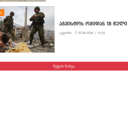
თვეში დაიწყო და ჯერ კიდევ არ დასრულე
სამშენებლო სამუშაოების გამო წარმოქმნ
მოუწესრიგებელი სანიაღვრე არხები ადგ
ყოველდღიურ ცხოვრებასა და ტურისტულ 
ᲐᲒᲕᲘᲡᲢᲝᲡ ᲝᲛᲘᲓᲐᲜ 18 ᲬᲔᲚᲘ
პრობლემებს უქმნის.
ავტორი
07.08.2026 / 15:03
მეტის ნახვა