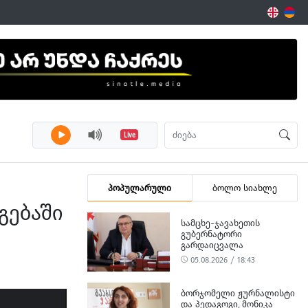
Live
პოპულარული
ბოლო სიახლე
გებაში
ᲡᲐᲛᲪᲮᲔ-ᲯᲐᲕᲐᲮᲔᲗᲘᲡ
ᲒᲣᲑᲔᲠᲜᲐᲢᲝᲠᲘ
ᲒᲐᲠᲓᲐᲘᲪᲕᲐᲚᲐ
05.08.2026 / 18:43
ᲑᲝᲠᲯᲝᲛᲔᲚᲘ ᲟᲣᲠᲜᲐᲚᲘᲡᲢᲘ
ᲓᲐ ᲞᲔᲓᲐᲒᲝᲒᲘ, ᲛᲝᲜᲘᲙᲐ