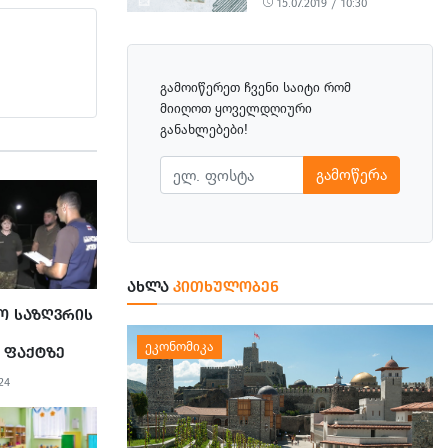
15.07.2019 / 10:30
გამოიწერეთ ჩვენი საიტი რომ
მიიღოთ ყოველდღიური
განახლებები!
გამოწერა
ᲐᲮᲚᲐ
ᲙᲘᲗᲮᲣᲚᲝᲑᲔᲜ
Ო ᲡᲐᲖᲦᲕᲠᲘᲡ
 ᲤᲐᲥᲢᲖᲔ
ᲐᲥᲔ
24