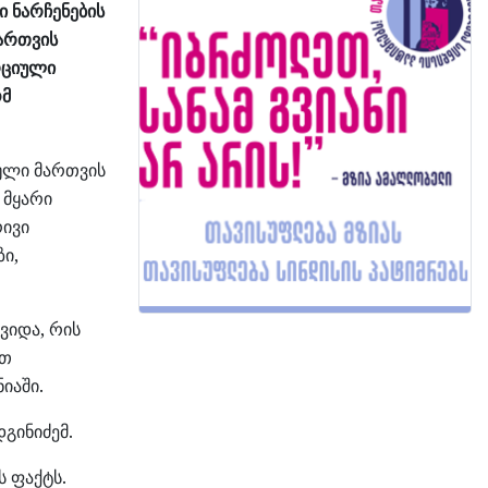
 ნარჩენების
მართვის
რციული
ომ
ული მართვის
 მყარი
რივი
ი,
ვიდა, რის
ით
იაში.
გინიძემ.
ს ფაქტს.