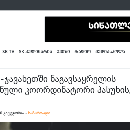
SK TV
SK ᲙᲣᲚᲘᲜᲐᲠᲘᲐ
ᲥᲕᲘᲖᲘ
ᲠᲐᲓᲘᲝ
ᲛᲔᲓᲘᲐᲡᲙᲝᲚᲐ
ე-ჯავახეთში ნაგავსაყრელის
ნული კოორდინატორი პასუხის
ს
:50 კატეგორია -
სამართალი