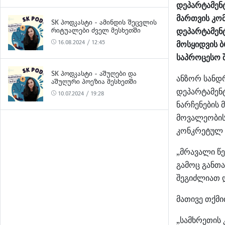
დეპარტამენ
მართვის კომ
SK ᲞᲝᲓᲙᲐᲡᲢᲘ - ᲐᲛᲘᲜᲓᲘᲡ ᲨᲔᲪᲕᲚᲘᲡ
ᲠᲘᲢᲣᲐᲚᲔᲑᲘ ᲫᲕᲔᲚ ᲛᲔᲡᲮᲔᲗᲨᲘ
დეპარტამენ
16.08.2024 / 12:45
მოსყიდვის 
საპროცესო 
SK ᲞᲝᲓᲙᲐᲡᲢᲘ - ᲐᲨᲣᲦᲔᲑᲘ ᲓᲐ
ანზორ სანდ
ᲐᲨᲣᲦᲣᲠᲘ ᲞᲝᲔᲖᲘᲐ ᲛᲔᲡᲮᲔᲗᲨᲘ
დეპარტამენ
10.07.2024 / 19:28
ნარჩენების 
მოვალეობის 
კონკრეტულ 
„მრავალი წე
გამოც განთ
შეგიძლიათ დ
მათივე თქმი
„სამხრეთის 