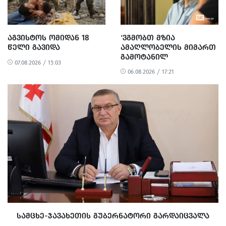
ᲐᲒᲕᲘᲡᲢᲝᲡ ᲝᲛᲘᲓᲐᲜ 18
‘ᲕᲒᲛᲝᲑᲗ ᲛᲖᲘᲐ
ᲬᲔᲚᲘ ᲒᲐᲕᲘᲓᲐ
ᲐᲛᲐᲦᲚᲝᲑᲔᲚᲘᲡ ᲛᲘᲛᲐᲠᲗ
ᲒᲐᲛᲝᲢᲐᲜᲘᲚ
07.08.2026 / 15:03
ᲐᲠᲐᲞᲠᲝᲞᲝᲠᲪᲘᲣᲚ ᲓᲐ
06.08.2026 / 17:21
ᲞᲝᲚᲘᲢᲘᲖᲔᲑᲣᲚ
ᲒᲐᲜᲐᲩᲔᲜᲡ’ -
ᲔᲕᲠᲝᲙᲐᲕᲨᲘᲠᲘᲡ ᲡᲐᲔᲚᲩᲝ
ᲡᲐᲛᲪᲮᲔ-ᲯᲐᲕᲐᲮᲔᲗᲘᲡ ᲒᲣᲑᲔᲠᲜᲐᲢᲝᲠᲘ ᲒᲐᲠᲓᲐᲘᲪᲕᲐᲚᲐ