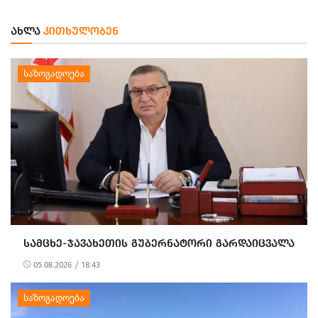
ᲐᲮᲚᲐ
ᲙᲘᲗᲮᲣᲚᲝᲑᲔᲜ
ᲡᲐᲛᲪᲮᲔ-ᲯᲐᲕᲐᲮᲔᲗᲘᲡ ᲒᲣᲑᲔᲠᲜᲐᲢᲝᲠᲘ ᲒᲐᲠᲓᲐᲘᲪᲕᲐᲚᲐ
05.08.2026 / 18:43