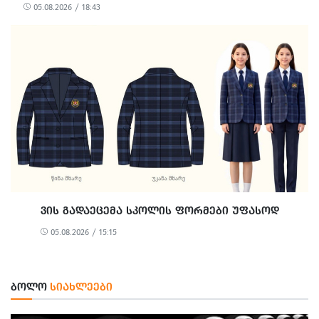
05.08.2026 / 18:43
ᲕᲘᲡ ᲒᲐᲓᲐᲔᲪᲔᲛᲐ ᲡᲙᲝᲚᲘᲡ ᲤᲝᲠᲛᲔᲑᲘ ᲣᲤᲐᲡᲝᲓ
05.08.2026 / 15:15
ᲑᲝᲚᲝ
ᲡᲘᲐᲮᲚᲔᲔᲑᲘ