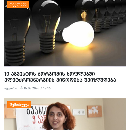
10 ᲐᲒᲕᲘᲡᲢᲝᲡ ᲑᲝᲠᲯᲝᲛᲘᲡ ᲡᲝᲤᲚᲔᲑᲨᲘ
ᲔᲚᲔᲢᲥᲠᲝᲔᲜᲔᲠᲒᲘᲘᲡ ᲛᲘᲬᲝᲓᲔᲑᲐ ᲨᲔᲘᲖᲦᲣᲓᲔᲑᲐ
ავტორი
07.08.2026 / 19:16