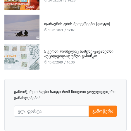
24.02.2021 / 14:26
ᲤᲐᲠᲐᲕᲜᲘᲡ ᲢᲑᲘᲡ ᲛᲔᲗᲔᲕᲖᲔᲔᲑᲘ [ᲤᲝᲢᲝ]
13.01.2021 / 17:02
5 ᲙᲔᲠᲫᲘ, ᲠᲝᲛᲔᲚᲘᲪ ᲡᲐᲛᲪᲮᲔ-ᲯᲐᲕᲐᲮᲔᲗᲨᲘ
ᲐᲣᲪᲘᲚᲔᲑᲚᲐᲓ ᲣᲜᲓᲐ ᲒᲐᲡᲘᲜᲯᲝ
15.07.2019 / 10:30
გამოიწერეთ ჩვენი საიტი რომ მიიღოთ ყოველდღიური
განახლებები!
გამოწერა