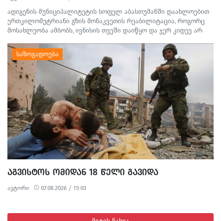
ადიგენის მუნიციპალიტეტის სოფელ აბასთუმანში დაახლოებით
ერთკილომეტრიანი გზის მონაკვეთის რეაბილიტაცია, როგორც
მოსახლეობა ამბობს, ივნისის თვეში დაიწყო და ჯერ კიდევ არ
დასრულებულა. სამშენებლო სამუშაოების გამო წარმოქმნილი
მტვერი, მოუწესრიგებელი სანიაღვრე არხები ადგილობრივების
ყოველდღიურ ცხოვრებასა და ტურისტულ სეზონს პრობლემებს
უქმნის.
ᲐᲒᲕᲘᲡᲢᲝᲡ ᲝᲛᲘᲓᲐᲜ 18 ᲬᲔᲚᲘ ᲒᲐᲕᲘᲓᲐ
ავტორი
07.08.2026 / 15:03
მეტის ნახვა