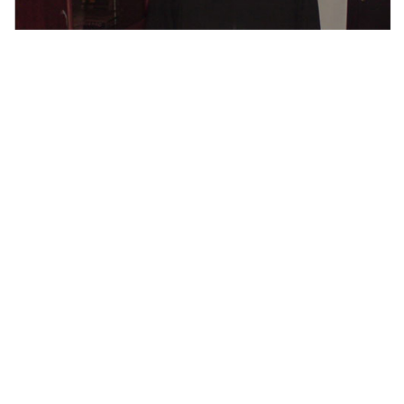
ᲛᲝᲡᲐᲛᲐᲠᲗᲚᲔ ᲨᲐᲚᲕᲐ ᲛᲭᲔᲓᲚᲘᲨᲕᲘᲚᲛᲐ ᲐᲮᲐᲚᲪᲘᲮᲘᲡ
ᲡᲐᲡᲐᲛᲐᲠᲗᲚᲝ ᲓᲐᲢᲝᲕᲐ
25.02.2019 / 15:07
SKᲙᲣᲚᲘᲜᲐᲠᲘᲐ: ᲗᲐᲤᲚᲐᲙᲕᲔᲠᲐ [ᲕᲘᲓᲔᲝ]