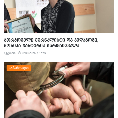
ᲑᲝᲠᲯᲝᲛᲔᲚᲘ ᲟᲣᲠᲜᲐᲚᲘᲡᲢᲘ ᲓᲐ ᲞᲔᲓᲐᲒᲝᲒᲘ,
ᲛᲝᲜᲘᲙᲐ ᲭᲐᲜᲢᲣᲠᲘᲐ ᲒᲐᲠᲓᲐᲘᲪᲕᲐᲚᲐ
ავტორი
07.08.2026 / 17:55