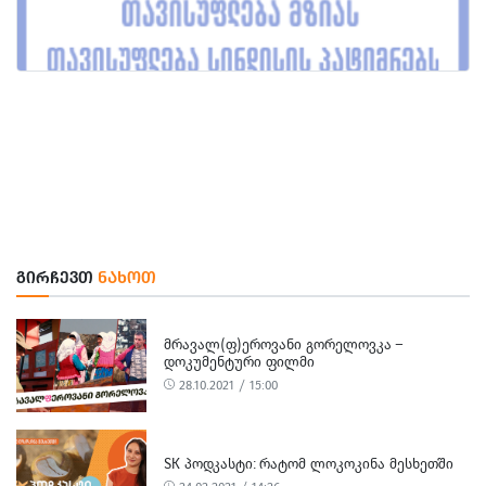
ᲒᲘᲠᲩᲔᲕᲗ
ᲜᲐᲮᲝᲗ
ᲛᲠᲐᲕᲐᲚ(Ფ)ᲔᲠᲝᲕᲐᲜᲘ ᲒᲝᲠᲔᲚᲝᲕᲙᲐ –
ᲓᲝᲙᲣᲛᲔᲜᲢᲣᲠᲘ ᲤᲘᲚᲛᲘ
28.10.2021 / 15:00
SK ᲞᲝᲓᲙᲐᲡᲢᲘ: ᲠᲐᲢᲝᲛ ᲚᲝᲙᲝᲙᲘᲜᲐ ᲛᲔᲡᲮᲔᲗᲨᲘ