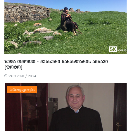
ᲖᲔᲓᲐ ᲗᲛᲝᲒᲕᲘ - ᲛᲔᲡᲮᲣᲠᲘ ᲜᲐᲡᲐᲮᲚᲐᲠᲘᲡ ᲐᲛᲑᲐᲕᲘ
[ᲤᲝᲢᲝ]
29.05.2020 / 20:24