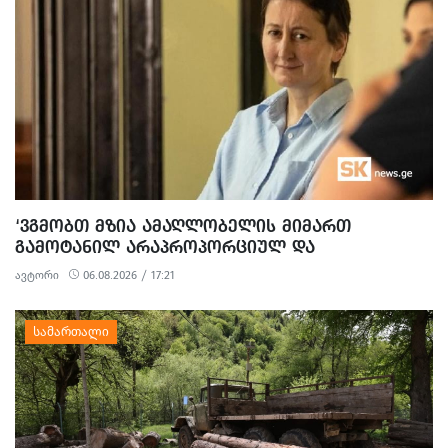
‘ᲕᲒᲛᲝᲑᲗ ᲛᲖᲘᲐ ᲐᲛᲐᲦᲚᲝᲑᲔᲚᲘᲡ ᲛᲘᲛᲐᲠᲗ
ᲒᲐᲛᲝᲢᲐᲜᲘᲚ ᲐᲠᲐᲞᲠᲝᲞᲝᲠᲪᲘᲣᲚ ᲓᲐ
ᲞᲝᲚᲘᲢᲘᲖᲔᲑᲣᲚ ᲒᲐᲜᲐᲩᲔᲜᲡ’ - ᲔᲕᲠᲝᲙᲐᲕᲨᲘᲠᲘᲡ
ავტორი
06.08.2026 / 17:21
ᲡᲐᲔᲚᲩᲝ