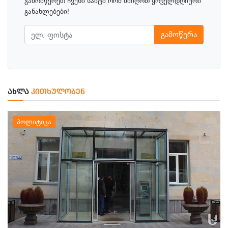
გამოიწერეთ ჩვენი საიტი რომ მიიღოთ ყოველდღიური
განახლებები!
გამოწერა
ᲐᲮᲚᲐ
ᲙᲘᲗᲮᲣᲚᲝᲑᲔᲜ