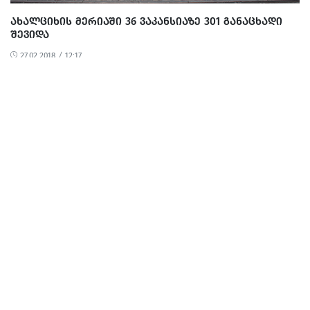
ᲐᲮᲐᲚᲪᲘᲮᲘᲡ ᲛᲔᲠᲘᲐᲨᲘ 36 ᲕᲐᲙᲐᲜᲡᲘᲐᲖᲔ 301 ᲒᲐᲜᲐᲪᲮᲐᲓᲘ
ᲨᲔᲕᲘᲓᲐ
27.02.2018 / 12:17
2018 ᲬᲚᲘᲡ ᲡᲐᲐᲢᲔᲡᲢᲐᲢᲝ ᲒᲐᲛᲝᲪᲓᲔᲑᲘᲡ ᲒᲐᲜᲠᲘᲒᲘ
ᲪᲜᲝᲑᲘᲚᲘᲐ
03.05.2018 / 20:13