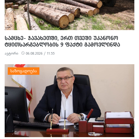
ᲡᲐᲛᲪᲮᲔ- ᲯᲐᲕᲐᲮᲔᲗᲨᲘ, ᲔᲠᲗ ᲗᲕᲔᲨᲘ ᲣᲙᲐᲜᲝᲜᲝ
ᲢᲧᲘᲗᲡᲐᲠᲒᲔᲑᲚᲝᲑᲘᲡ 9 ᲤᲐᲥᲢᲘ ᲒᲐᲛᲝᲕᲚᲘᲜᲓᲐ
ავტორი
06.08.2026 / 11:55