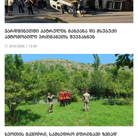
ᲕᲐᲠᲓᲒᲘᲜᲔᲗᲨᲘ ᲞᲐᲢᲠᲣᲚᲘᲡ ᲛᲐᲜᲥᲐᲜᲐ ᲓᲐ ᲛᲡᲣᲑᲣᲥᲘ
ᲐᲕᲢᲝᲛᲝᲑᲘᲚᲘ ᲔᲠᲗᲛᲐᲜᲔᲗᲡ ᲨᲔᲔᲯᲐᲮᲜᲔᲜ
29.07.2026 / 13:05
ᲮᲔᲝᲗᲘᲡ ᲛᲙᲕᲘᲓᲠᲘ, ᲡᲐᲛᲮᲔᲓᲠᲝ ᲛᲤᲠᲘᲜᲐᲕᲘ ᲖᲕᲘᲐᲓ