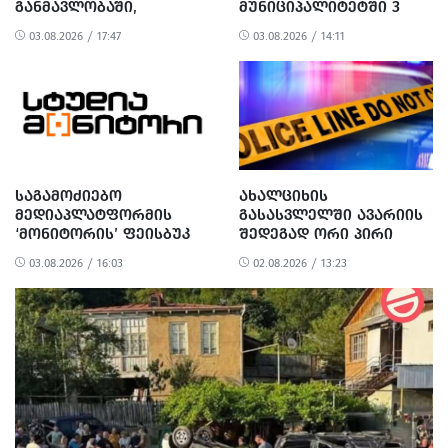
ᲒᲐᲜᲛᲐᲕᲚᲝᲑᲐᲨᲘ,
ᲛᲣᲜᲘᲪᲘᲞᲐᲚᲘᲢᲔᲢᲨᲘ 3
ᲙᲘᲑᲔᲠᲨᲔᲢᲔᲕᲐ ᲝᲠᲯᲔᲠ
ᲓᲦᲘᲗ ᲒᲐᲖᲘ ᲒᲐᲘᲗᲘᲨᲔᲑᲐ
03.08.2026 / 17:47
03.08.2026 / 14:11
ᲒᲐᲜᲮᲝᲠᲪᲘᲔᲚᲓᲐ
ᲡᲐᲒᲐᲛᲝᲫᲘᲔᲑᲝ
ᲐᲮᲐᲚᲪᲘᲮᲘᲡ
ᲛᲔᲓᲘᲐᲞᲚᲐᲢᲤᲝᲠᲛᲘᲡ
ᲒᲐᲡᲐᲡᲕᲚᲔᲚᲨᲘ ᲐᲕᲐᲠᲘᲘᲡ
‘ᲛᲝᲜᲘᲢᲝᲠᲘᲡ’ ᲤᲔᲘᲡᲑᲣᲙ
ᲨᲔᲓᲔᲒᲐᲓ ᲝᲠᲘ ᲞᲘᲠᲘ
ᲒᲕᲔᲠᲓᲘ ᲐᲦᲐᲠ ᲘᲫᲔᲑᲜᲔᲑᲐ
ᲓᲐᲨᲐᲕᲓᲐ
03.08.2026 / 16:03
02.08.2026 / 13:23