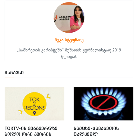
ნუკა სტეფნაძე
„სამხრეთის კარიბჭეში“ მუშაობს ჟურნალისტად 2019
წლიდან
ᲛᲡᲒᲐᲕᲡᲘ
TOKTV-ᲘᲡ ᲕᲔᲑᲒᲕᲔᲠᲓᲖᲔ
ᲡᲐᲛᲪᲮᲔ-ᲯᲐᲕᲐᲮᲔᲗᲘᲡ
ᲑᲝᲚᲝ ᲝᲠᲘ ᲙᲕᲘᲠᲘᲡ
ᲪᲐᲚᲙᲔᲣᲚ