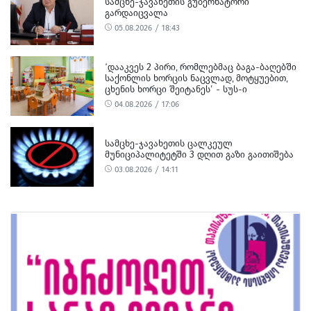
ᲡᲐᲛᲪᲮᲔ-ᲯᲐᲕᲐᲮᲔᲗᲘᲡ ᲒᲣᲑᲔᲠᲜᲐᲢᲝᲠᲘ
ᲒᲐᲠᲓᲐᲘᲪᲕᲐᲚᲐ
05.08.2026 / 18:43
‘ᲓᲐᲐᲙᲕᲔᲡ 2 ᲞᲘᲠᲘ, ᲠᲝᲛᲚᲔᲑᲛᲐᲪ ᲑᲐᲒᲐ-ᲑᲐᲦᲔᲑᲨᲘ
ᲡᲐᲥᲝᲜᲚᲘᲡ ᲮᲝᲠᲪᲘᲡ ᲜᲐᲪᲕᲚᲐᲓ, ᲛᲝᲢᲧᲣᲔᲑᲘᲗ,
ᲪᲮᲔᲜᲘᲡ ᲮᲝᲠᲪᲘ ᲨᲔᲘᲢᲐᲜᲔᲡ’ - ᲡᲣᲡ-Ი
04.08.2026 / 17:06
ᲡᲐᲛᲪᲮᲔ-ᲯᲐᲕᲐᲮᲔᲗᲘᲡ ᲪᲐᲚᲙᲔᲣᲚ
ᲛᲣᲜᲘᲪᲘᲞᲐᲚᲘᲢᲔᲢᲨᲘ 3 ᲓᲦᲘᲗ ᲒᲐᲖᲘ ᲒᲐᲘᲗᲘᲨᲔᲑᲐ
03.08.2026 / 14:11