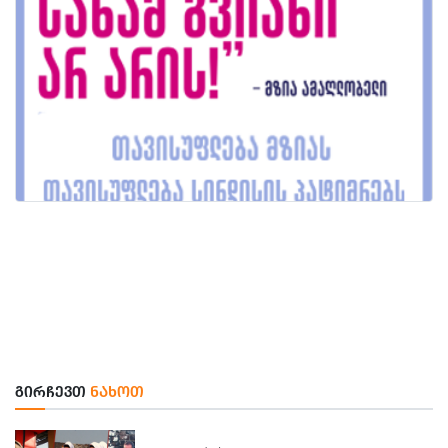
ᲒᲘᲠᲩᲔᲕᲗ
ᲜᲐᲮᲝᲗ