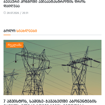
ᲑᲔᲥᲐᲣᲠᲘ ᲙᲝᲜᲒᲝᲨᲘ ᲐᲕᲘᲐᲙᲐᲢᲐᲡᲢᲠᲝᲤᲘᲡ ᲓᲠᲝᲡ
ᲓᲐᲘᲦᲣᲞᲐ
28.07.2026 / 20:31
ᲑᲝᲚᲝ
ᲡᲘᲐᲮᲚᲔᲔᲑᲘ
7 ᲐᲒᲕᲘᲡᲢᲝᲡ, ᲡᲐᲛᲪᲮᲔ-ᲯᲐᲕᲐᲮᲔᲗᲨᲘ ᲐᲑᲝᲜᲔᲜᲢᲔᲑᲘᲡ