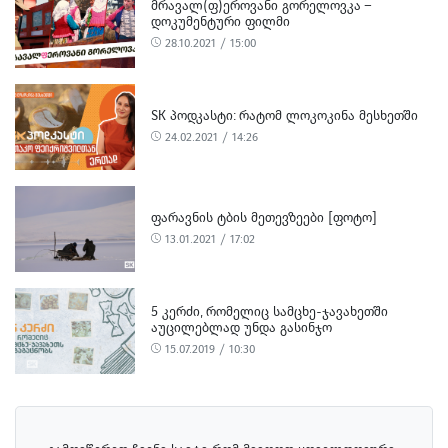
ᲛᲠᲐᲕᲐᲚ(Ფ)ᲔᲠᲝᲕᲐᲜᲘ ᲒᲝᲠᲔᲚᲝᲕᲙᲐ –
ᲓᲝᲙᲣᲛᲔᲜᲢᲣᲠᲘ ᲤᲘᲚᲛᲘ
28.10.2021 / 15:00
SK ᲞᲝᲓᲙᲐᲡᲢᲘ: ᲠᲐᲢᲝᲛ ᲚᲝᲙᲝᲙᲘᲜᲐ ᲛᲔᲡᲮᲔᲗᲨᲘ
24.02.2021 / 14:26
ᲤᲐᲠᲐᲕᲜᲘᲡ ᲢᲑᲘᲡ ᲛᲔᲗᲔᲕᲖᲔᲔᲑᲘ [ᲤᲝᲢᲝ]
13.01.2021 / 17:02
5 ᲙᲔᲠᲫᲘ, ᲠᲝᲛᲔᲚᲘᲪ ᲡᲐᲛᲪᲮᲔ-ᲯᲐᲕᲐᲮᲔᲗᲨᲘ
ᲐᲣᲪᲘᲚᲔᲑᲚᲐᲓ ᲣᲜᲓᲐ ᲒᲐᲡᲘᲜᲯᲝ
15.07.2019 / 10:30