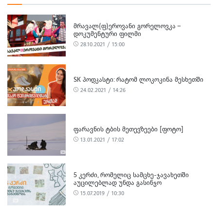
ᲛᲠᲐᲕᲐᲚ(Ფ)ᲔᲠᲝᲕᲐᲜᲘ ᲒᲝᲠᲔᲚᲝᲕᲙᲐ –
ᲓᲝᲙᲣᲛᲔᲜᲢᲣᲠᲘ ᲤᲘᲚᲛᲘ
28.10.2021 / 15:00
SK ᲞᲝᲓᲙᲐᲡᲢᲘ: ᲠᲐᲢᲝᲛ ᲚᲝᲙᲝᲙᲘᲜᲐ ᲛᲔᲡᲮᲔᲗᲨᲘ
24.02.2021 / 14:26
ᲤᲐᲠᲐᲕᲜᲘᲡ ᲢᲑᲘᲡ ᲛᲔᲗᲔᲕᲖᲔᲔᲑᲘ [ᲤᲝᲢᲝ]
13.01.2021 / 17:02
5 ᲙᲔᲠᲫᲘ, ᲠᲝᲛᲔᲚᲘᲪ ᲡᲐᲛᲪᲮᲔ-ᲯᲐᲕᲐᲮᲔᲗᲨᲘ
ᲐᲣᲪᲘᲚᲔᲑᲚᲐᲓ ᲣᲜᲓᲐ ᲒᲐᲡᲘᲜᲯᲝ
15.07.2019 / 10:30