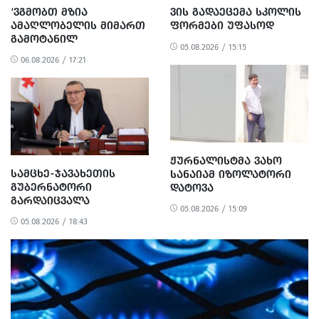
‘ᲕᲒᲛᲝᲑᲗ ᲛᲖᲘᲐ
ᲕᲘᲡ ᲒᲐᲓᲐᲔᲪᲔᲛᲐ ᲡᲙᲝᲚᲘᲡ
ᲐᲛᲐᲦᲚᲝᲑᲔᲚᲘᲡ ᲛᲘᲛᲐᲠᲗ
ᲤᲝᲠᲛᲔᲑᲘ ᲣᲤᲐᲡᲝᲓ
ᲒᲐᲛᲝᲢᲐᲜᲘᲚ
05.08.2026 / 15:15
ᲐᲠᲐᲞᲠᲝᲞᲝᲠᲪᲘᲣᲚ ᲓᲐ
06.08.2026 / 17:21
ᲞᲝᲚᲘᲢᲘᲖᲔᲑᲣᲚ
ᲒᲐᲜᲐᲩᲔᲜᲡ’ -
ᲔᲕᲠᲝᲙᲐᲕᲨᲘᲠᲘᲡ ᲡᲐᲔᲚᲩᲝ
ᲟᲣᲠᲜᲐᲚᲘᲡᲢᲛᲐ ᲕᲐᲮᲝ
ᲡᲐᲛᲪᲮᲔ-ᲯᲐᲕᲐᲮᲔᲗᲘᲡ
ᲡᲐᲜᲐᲘᲐᲛ ᲘᲖᲝᲚᲐᲢᲝᲠᲘ
ᲒᲣᲑᲔᲠᲜᲐᲢᲝᲠᲘ
ᲓᲐᲢᲝᲕᲐ
ᲒᲐᲠᲓᲐᲘᲪᲕᲐᲚᲐ
05.08.2026 / 15:09
05.08.2026 / 18:43