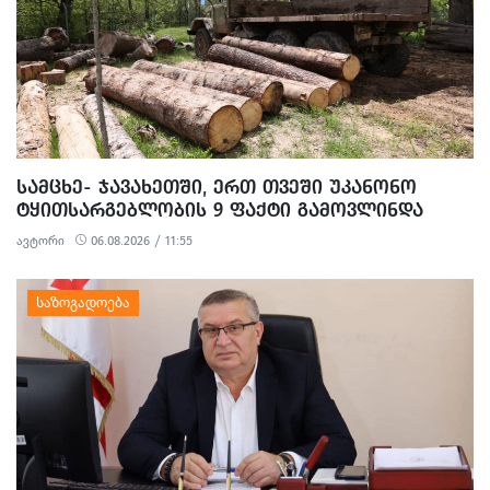
ᲡᲐᲛᲪᲮᲔ- ᲯᲐᲕᲐᲮᲔᲗᲨᲘ, ᲔᲠᲗ ᲗᲕᲔᲨᲘ ᲣᲙᲐᲜᲝᲜᲝ
ᲢᲧᲘᲗᲡᲐᲠᲒᲔᲑᲚᲝᲑᲘᲡ 9 ᲤᲐᲥᲢᲘ ᲒᲐᲛᲝᲕᲚᲘᲜᲓᲐ
ავტორი
06.08.2026 / 11:55