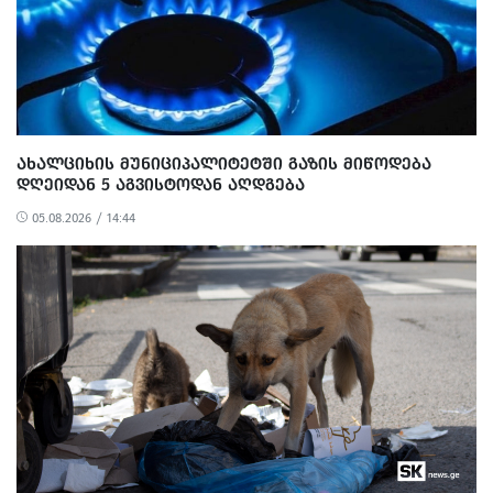
ᲐᲮᲐᲚᲪᲘᲮᲘᲡ ᲛᲣᲜᲘᲪᲘᲞᲐᲚᲘᲢᲔᲢᲨᲘ ᲒᲐᲖᲘᲡ ᲛᲘᲬᲝᲓᲔᲑᲐ
ᲓᲦᲔᲘᲓᲐᲜ 5 ᲐᲒᲕᲘᲡᲢᲝᲓᲐᲜ ᲐᲦᲓᲒᲔᲑᲐ
05.08.2026 / 14:44