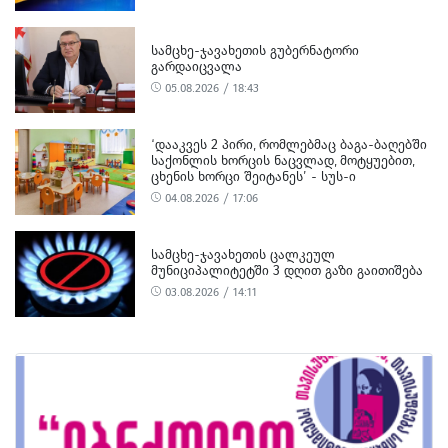
ᲡᲐᲛᲪᲮᲔ-ᲯᲐᲕᲐᲮᲔᲗᲘᲡ ᲒᲣᲑᲔᲠᲜᲐᲢᲝᲠᲘ
ᲒᲐᲠᲓᲐᲘᲪᲕᲐᲚᲐ
05.08.2026 / 18:43
‘ᲓᲐᲐᲙᲕᲔᲡ 2 ᲞᲘᲠᲘ, ᲠᲝᲛᲚᲔᲑᲛᲐᲪ ᲑᲐᲒᲐ-ᲑᲐᲦᲔᲑᲨᲘ
ᲡᲐᲥᲝᲜᲚᲘᲡ ᲮᲝᲠᲪᲘᲡ ᲜᲐᲪᲕᲚᲐᲓ, ᲛᲝᲢᲧᲣᲔᲑᲘᲗ,
ᲪᲮᲔᲜᲘᲡ ᲮᲝᲠᲪᲘ ᲨᲔᲘᲢᲐᲜᲔᲡ’ - ᲡᲣᲡ-Ი
04.08.2026 / 17:06
ᲡᲐᲛᲪᲮᲔ-ᲯᲐᲕᲐᲮᲔᲗᲘᲡ ᲪᲐᲚᲙᲔᲣᲚ
ᲛᲣᲜᲘᲪᲘᲞᲐᲚᲘᲢᲔᲢᲨᲘ 3 ᲓᲦᲘᲗ ᲒᲐᲖᲘ ᲒᲐᲘᲗᲘᲨᲔᲑᲐ
03.08.2026 / 14:11