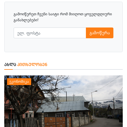
გამოიწერეთ ჩვენი საიტი რომ მიიღოთ ყოველდღიური
განახლებები!
გამოწერა
ᲐᲮᲚᲐ
ᲙᲘᲗᲮᲣᲚᲝᲑᲔᲜ