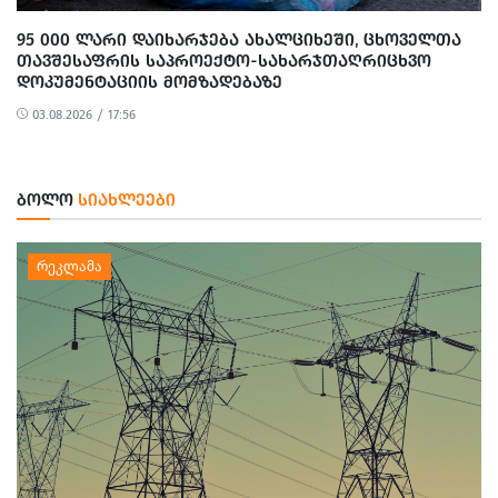
95 000 ᲚᲐᲠᲘ ᲓᲐᲘᲮᲐᲠᲯᲔᲑᲐ ᲐᲮᲐᲚᲪᲘᲮᲔᲨᲘ, ᲪᲮᲝᲕᲔᲚᲗᲐ
ᲗᲐᲕᲨᲔᲡᲐᲤᲠᲘᲡ ᲡᲐᲞᲠᲝᲔᲥᲢᲝ-ᲡᲐᲮᲐᲠᲯᲗᲐᲦᲠᲘᲪᲮᲕᲝ
ᲓᲝᲙᲣᲛᲔᲜᲢᲐᲪᲘᲘᲡ ᲛᲝᲛᲖᲐᲓᲔᲑᲐᲖᲔ
03.08.2026 / 17:56
ᲑᲝᲚᲝ
ᲡᲘᲐᲮᲚᲔᲔᲑᲘ