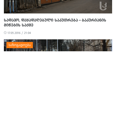
ᲡᲐᲓᲐᲕᲝ, ᲓᲐᲧᲐᲓᲐᲦᲔᲑᲣᲚᲘ ᲡᲐᲙᲣᲗᲠᲔᲑᲐ – ᲑᲐᲙᲣᲠᲘᲐᲜᲘᲡ
ᲛᲘᲬᲔᲑᲘᲡ ᲡᲐᲥᲛᲔ
17.05.2016 / 21:04
ᲡᲐᲛᲪᲮᲔ-ᲯᲐᲕᲐᲮᲔᲗᲘᲡ ᲣᲜᲘᲕᲔᲠᲡᲘᲢᲔᲢᲘᲡ ᲡᲢᲣᲓᲔᲜᲢᲔᲑᲘ
ᲡᲐᲧᲓᲠᲘᲡᲘᲡ ᲐᲤᲔᲗᲥᲔᲑᲐᲡ ᲐᲞᲠᲝᲢᲔᲡᲢᲔᲑᲔᲜ