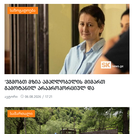
‘ᲕᲒᲛᲝᲑᲗ ᲛᲖᲘᲐ ᲐᲛᲐᲦᲚᲝᲑᲔᲚᲘᲡ ᲛᲘᲛᲐᲠᲗ
ᲒᲐᲛᲝᲢᲐᲜᲘᲚ ᲐᲠᲐᲞᲠᲝᲞᲝᲠᲪᲘᲣᲚ ᲓᲐ
ᲞᲝᲚᲘᲢᲘᲖᲔᲑᲣᲚ ᲒᲐᲜᲐᲩᲔᲜᲡ’ - ᲔᲕᲠᲝᲙᲐᲕᲨᲘᲠᲘᲡ
ავტორი
06.08.2026 / 17:21
ᲡᲐᲔᲚᲩᲝ