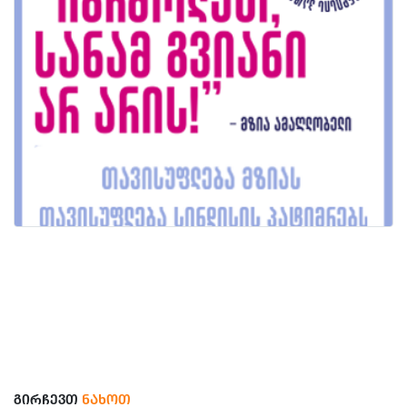
ᲒᲘᲠᲩᲔᲕᲗ
ᲜᲐᲮᲝᲗ