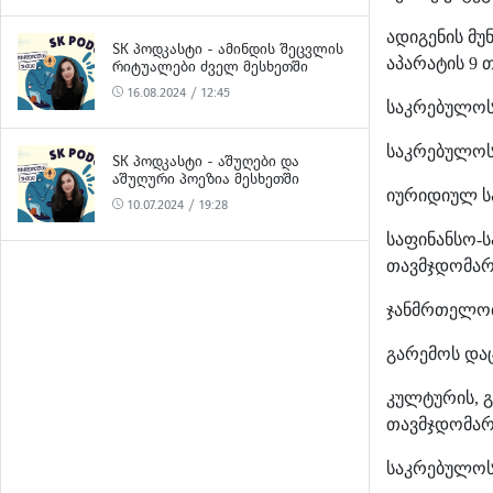
ადიგენის მუ
SK ᲞᲝᲓᲙᲐᲡᲢᲘ - ᲐᲛᲘᲜᲓᲘᲡ ᲨᲔᲪᲕᲚᲘᲡ
აპარატის 9 
ᲠᲘᲢᲣᲐᲚᲔᲑᲘ ᲫᲕᲔᲚ ᲛᲔᲡᲮᲔᲗᲨᲘ
16.08.2024 / 12:45
საკრებულოს 
საკრებულო
SK ᲞᲝᲓᲙᲐᲡᲢᲘ - ᲐᲨᲣᲦᲔᲑᲘ ᲓᲐ
ᲐᲨᲣᲦᲣᲠᲘ ᲞᲝᲔᲖᲘᲐ ᲛᲔᲡᲮᲔᲗᲨᲘ
იურიდიულ
ს
10.07.2024 / 19:28
საფინანსო-ს
თავმჯდომარე
ჯანმრთელობი
გარემოს დაც
კულტურის, გ
თავმჯდომა
საკრებულოს 