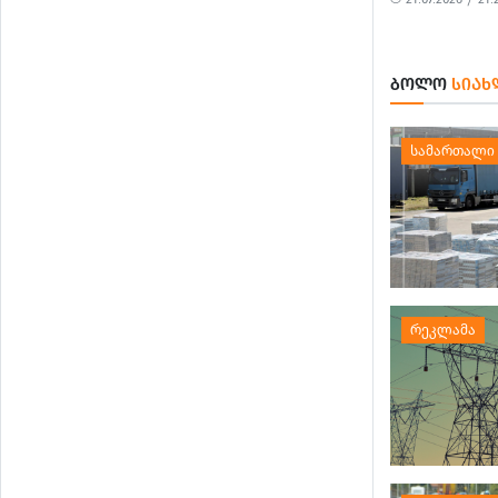
ᲑᲝᲚᲝ
ᲡᲘᲐᲮ