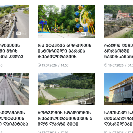
ᲓᲘᲒᲔᲜᲘᲡ
ᲠᲐ ᲔᲢᲐᲞᲖᲔᲐ ᲑᲝᲠᲯᲝᲛᲘᲡ
ᲠᲐᲢᲝᲛ ᲨᲔᲩ
ᲨᲘ ᲒᲖᲘᲡ
ᲘᲡᲢᲝᲠᲘᲣᲚᲘ ᲞᲐᲠᲙᲘᲡ
ᲑᲝᲠᲯᲝᲛᲨᲘ
ᲪᲘᲐ ᲙᲕᲚᲐᲕ
ᲠᲔᲐᲑᲘᲚᲘᲢᲐᲪᲘᲘᲡ
ᲜᲐᲞᲘᲠᲡᲐᲛᲐᲒ
ᲣᲚᲐ
ᲞᲠᲝᲪᲔᲡᲘ – ᲤᲝᲢᲝ
ᲠᲔᲐᲑᲘᲚᲘᲢᲐ
40
19.07.2026 / 14:53
16.07.2026 / 04:
ᲞᲠᲝᲪᲔᲡᲘ
ᲡᲘᲚᲐᲛᲐᲖᲘᲡ
ᲑᲝᲠᲯᲝᲛᲘᲡ ᲡᲢᲐᲓᲘᲝᲜᲘᲡ
ᲡᲐᲛᲣᲡᲘᲙᲝ Ს
ᲘᲚᲘᲢᲐᲪᲘᲘᲡ
ᲠᲔᲐᲑᲘᲚᲘᲢᲐᲪᲘᲘᲡᲗᲕᲘᲡ 5
ᲛᲨᲔᲜᲔᲑᲚᲝᲑ
Თ ᲓᲐᲘᲙᲔᲢᲔᲑᲐ
ᲛᲚᲜ ᲚᲐᲠᲖᲔ ᲛᲔᲢᲘ
ᲓᲐᲡᲠᲣᲚᲔᲑᲘ
ᲒᲐᲛᲝᲘᲧᲝ ᲗᲣᲛᲪᲐ ᲛᲘᲡᲘ
ᲛᲔᲝᲠᲔᲓ, ᲐᲛ
25
17.07.2026 / 17:20
14.07.2026 / 17: