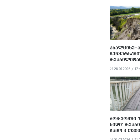
ᲐᲮᲐᲚᲪᲘᲮᲔ–Ა
ᲛᲔᲬᲧᲔᲠᲡᲐᲨᲘ
ᲠᲔᲐᲑᲘᲚᲘᲢᲐ
ᲐᲠ ᲓᲐᲬᲧᲔᲑ
28.07.2026 / 17:
ᲑᲝᲠᲯᲝᲛᲨᲘ ‘
ᲮᲘᲓᲘ’ ᲠᲔᲐᲑ
ᲒᲐᲛᲝ 3 ᲗᲕᲘ
21.07.2026 / 21: