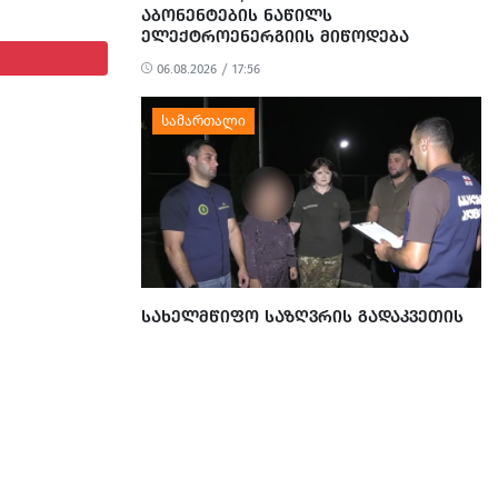
ᲐᲑᲝᲜᲔᲜᲢᲔᲑᲘᲡ ᲜᲐᲬᲘᲚᲡ
ᲔᲚᲔᲥᲢᲠᲝᲔᲜᲔᲠᲒᲘᲘᲡ ᲛᲘᲬᲝᲓᲔᲑᲐ
ᲨᲔᲔᲖᲦᲣᲓᲔᲑᲐ
06.08.2026 / 17:56
ᲡᲐᲮᲔᲚᲛᲬᲘᲤᲝ ᲡᲐᲖᲦᲕᲠᲘᲡ ᲒᲐᲓᲐᲙᲕᲔᲗᲘᲡ
ᲛᲪᲓᲔᲚᲝᲑᲘᲡ ᲤᲐᲥᲢᲖᲔ ᲡᲐᲛᲘ ᲛᲝᲥᲐᲚᲐᲥᲔ
ᲓᲐᲐᲙᲐᲕᲔᲡ.
05.08.2026 / 11:24