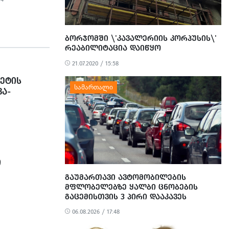
ᲛᲓᲔ
ᲑᲝᲠᲯᲝᲛᲨᲘ \'ᲙᲐᲕᲐᲚᲔᲠᲘᲘᲡ ᲙᲝᲠᲞᲣᲡᲘᲡ\'
ᲠᲔᲐᲑᲘᲚᲘᲢᲐᲪᲘᲐ ᲓᲐᲘᲬᲧᲝ
21.07.2020 / 15:58
ᲠᲔᲢᲘᲡ
ᲕᲐ-
ᲝᲐᲕᲚᲘᲜᲔᲡ
Ი
ᲒᲐᲣᲛᲐᲠᲗᲐᲕᲘ ᲐᲕᲢᲝᲛᲝᲑᲘᲚᲔᲑᲘᲡ
ᲛᲤᲚᲝᲑᲔᲚᲔᲑᲖᲔ ᲧᲐᲚᲑᲘ ᲪᲜᲝᲑᲔᲑᲘᲡ
ᲒᲐᲪᲔᲛᲘᲡᲗᲕᲘᲡ 3 ᲞᲘᲠᲘ ᲓᲐᲐᲙᲐᲕᲔᲡ
06.08.2026 / 17:48