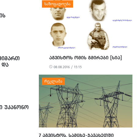
ᲘᲡ
ᲐᲒᲕᲘᲡᲢᲝᲡ ᲝᲛᲘᲡ ᲒᲛᲘᲠᲔᲑᲘ [ᲡᲘᲐ]
ᲛᲘᲛᲐᲠᲗ
 ᲓᲐ
08.08.2016 / 15:15
ᲨᲘ ᲣᲙᲐᲜᲝᲜᲝ
7 ᲐᲒᲕᲘᲡᲢᲝᲡ, ᲡᲐᲛᲪᲮᲔ-ᲯᲐᲕᲐᲮᲔᲗᲨᲘ