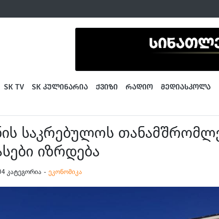
SK TV
SK ᲙᲣᲚᲘᲜᲐᲠᲘᲐ
ᲥᲕᲘᲖᲘ
ᲠᲐᲓᲘᲝ
ᲛᲔᲓᲘᲐᲡᲙᲝᲚᲐ
ნის საკრებულოს თანამშრომლ
სები იზრდება
5:04 კატეგორია -
ეკონომიკა