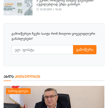
5 ᲙᲔᲠᲫᲘ, ᲠᲝᲛᲔᲚᲘᲪ ᲡᲐᲛᲪᲮᲔ-ᲯᲐᲕᲐᲮᲔᲗᲨᲘ
ᲐᲣᲪᲘᲚᲔᲑᲚᲐᲓ ᲣᲜᲓᲐ ᲒᲐᲡᲘᲜᲯᲝ
15.07.2019 / 10:30
გამოიწერეთ ჩვენი საიტი რომ მიიღოთ ყოველდღიური
განახლებები!
გამოწერა
ᲐᲮᲚᲐ
ᲙᲘᲗᲮᲣᲚᲝᲑᲔᲜ