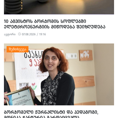
10 ᲐᲒᲕᲘᲡᲢᲝᲡ ᲑᲝᲠᲯᲝᲛᲘᲡ ᲡᲝᲤᲚᲔᲑᲨᲘ
ᲔᲚᲔᲢᲥᲠᲝᲔᲜᲔᲠᲒᲘᲘᲡ ᲛᲘᲬᲝᲓᲔᲑᲐ ᲨᲔᲘᲖᲦᲣᲓᲔᲑᲐ
ავტორი
07.08.2026 / 19:16
ᲑᲝᲠᲯᲝᲛᲔᲚᲘ ᲟᲣᲠᲜᲐᲚᲘᲡᲢᲘ ᲓᲐ ᲞᲔᲓᲐᲒᲝᲒᲘ,
ᲛᲝᲜᲘᲙᲐ ᲭᲐᲜᲢᲣᲠᲘᲐ ᲒᲐᲠᲓᲐᲘᲪᲕᲐᲚᲐ