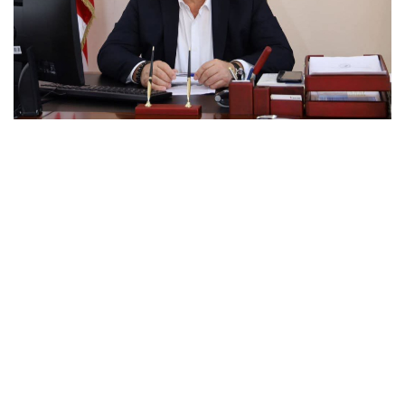
ᲡᲐᲛᲪᲮᲔ-ᲯᲐᲕᲐᲮᲔᲗᲘᲡ ᲒᲣᲑᲔᲠᲜᲐᲢᲝᲠᲘ ᲒᲐᲠᲓᲐᲘᲪᲕᲐᲚᲐ
05.08.2026 / 18:43