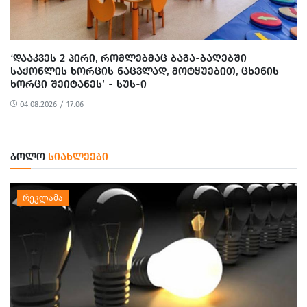
‘ᲓᲐᲐᲙᲕᲔᲡ 2 ᲞᲘᲠᲘ, ᲠᲝᲛᲚᲔᲑᲛᲐᲪ ᲑᲐᲒᲐ-ᲑᲐᲦᲔᲑᲨᲘ
ᲡᲐᲥᲝᲜᲚᲘᲡ ᲮᲝᲠᲪᲘᲡ ᲜᲐᲪᲕᲚᲐᲓ, ᲛᲝᲢᲧᲣᲔᲑᲘᲗ, ᲪᲮᲔᲜᲘᲡ
ᲮᲝᲠᲪᲘ ᲨᲔᲘᲢᲐᲜᲔᲡ’ - ᲡᲣᲡ-Ი
04.08.2026 / 17:06
ᲑᲝᲚᲝ
ᲡᲘᲐᲮᲚᲔᲔᲑᲘ