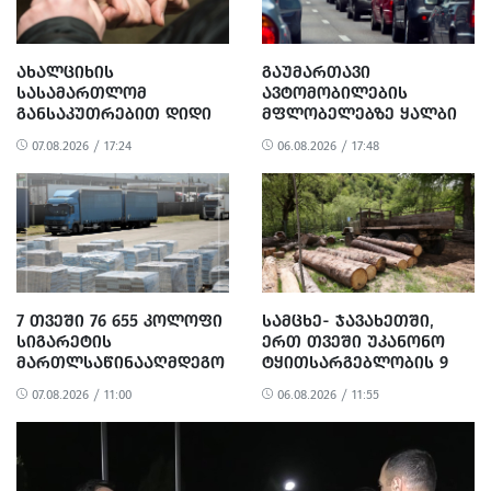
ᲐᲮᲐᲚᲪᲘᲮᲘᲡ
ᲒᲐᲣᲛᲐᲠᲗᲐᲕᲘ
ᲡᲐᲡᲐᲛᲐᲠᲗᲚᲝᲛ
ᲐᲕᲢᲝᲛᲝᲑᲘᲚᲔᲑᲘᲡ
ᲒᲐᲜᲡᲐᲙᲣᲗᲠᲔᲑᲘᲗ ᲓᲘᲓᲘ
ᲛᲤᲚᲝᲑᲔᲚᲔᲑᲖᲔ ᲧᲐᲚᲑᲘ
ᲝᲓᲔᲜᲝᲑᲘᲗ
ᲪᲜᲝᲑᲔᲑᲘᲡ ᲒᲐᲪᲔᲛᲘᲡᲗᲕᲘᲡ
07.08.2026 / 17:24
06.08.2026 / 17:48
ᲒᲐᲓᲐᲡᲐᲮᲐᲓᲔᲑᲘᲡ ᲗᲐᲕᲘᲡ
3 ᲞᲘᲠᲘ ᲓᲐᲐᲙᲐᲕᲔᲡ
ᲐᲠᲘᲓᲔᲑᲘᲡ, ᲓᲘᲓᲘ
ᲝᲓᲔᲜᲝᲑᲘᲗ
ᲗᲐᲦᲚᲘᲗᲝᲑᲘᲡ
ᲛᲪᲓᲔᲚᲝᲑᲘᲡ ᲓᲐ
ᲛᲝᲢᲧᲣᲔᲑᲘᲗ ᲥᲝᲜᲔᲑᲠᲘᲕᲘ
ᲓᲐᲖᲘᲐᲜᲔᲑᲘᲡ ᲤᲐᲥᲢᲔᲑᲖᲔ 1
ᲞᲘᲠᲘ ᲓᲐᲛᲜᲐᲨᲐᲕᲔᲓ ᲪᲜᲝ
7 ᲗᲕᲔᲨᲘ 76 655 ᲙᲝᲚᲝᲤᲘ
ᲡᲐᲛᲪᲮᲔ- ᲯᲐᲕᲐᲮᲔᲗᲨᲘ,
ᲡᲘᲒᲐᲠᲔᲢᲘᲡ
ᲔᲠᲗ ᲗᲕᲔᲨᲘ ᲣᲙᲐᲜᲝᲜᲝ
ᲛᲐᲠᲗᲚᲡᲐᲬᲘᲜᲐᲐᲦᲛᲓᲔᲒᲝ
ᲢᲧᲘᲗᲡᲐᲠᲒᲔᲑᲚᲝᲑᲘᲡ 9
ᲨᲔᲜᲐᲮᲕᲐ-ᲠᲔᲐᲚᲘᲖᲐᲪᲘᲘᲡ
ᲤᲐᲥᲢᲘ ᲒᲐᲛᲝᲕᲚᲘᲜᲓᲐ
07.08.2026 / 11:00
06.08.2026 / 11:55
326 ᲤᲐᲥᲢᲘ ᲒᲐᲛᲝᲐᲕᲚᲘᲜᲔᲡ