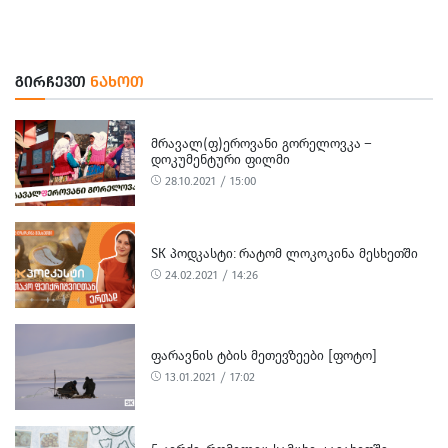
ᲒᲘᲠᲩᲔᲕᲗ
ᲜᲐᲮᲝᲗ
ᲛᲠᲐᲕᲐᲚ(Ფ)ᲔᲠᲝᲕᲐᲜᲘ ᲒᲝᲠᲔᲚᲝᲕᲙᲐ –
ᲓᲝᲙᲣᲛᲔᲜᲢᲣᲠᲘ ᲤᲘᲚᲛᲘ
28.10.2021 / 15:00
SK ᲞᲝᲓᲙᲐᲡᲢᲘ: ᲠᲐᲢᲝᲛ ᲚᲝᲙᲝᲙᲘᲜᲐ ᲛᲔᲡᲮᲔᲗᲨᲘ
24.02.2021 / 14:26
ᲤᲐᲠᲐᲕᲜᲘᲡ ᲢᲑᲘᲡ ᲛᲔᲗᲔᲕᲖᲔᲔᲑᲘ [ᲤᲝᲢᲝ]
13.01.2021 / 17:02