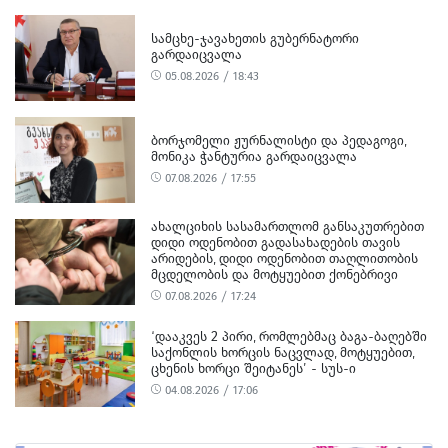
ᲡᲐᲛᲪᲮᲔ-ᲯᲐᲕᲐᲮᲔᲗᲘᲡ ᲒᲣᲑᲔᲠᲜᲐᲢᲝᲠᲘ
ᲒᲐᲠᲓᲐᲘᲪᲕᲐᲚᲐ
05.08.2026 / 18:43
ᲑᲝᲠᲯᲝᲛᲔᲚᲘ ᲟᲣᲠᲜᲐᲚᲘᲡᲢᲘ ᲓᲐ ᲞᲔᲓᲐᲒᲝᲒᲘ,
ᲛᲝᲜᲘᲙᲐ ᲭᲐᲜᲢᲣᲠᲘᲐ ᲒᲐᲠᲓᲐᲘᲪᲕᲐᲚᲐ
07.08.2026 / 17:55
ᲐᲮᲐᲚᲪᲘᲮᲘᲡ ᲡᲐᲡᲐᲛᲐᲠᲗᲚᲝᲛ ᲒᲐᲜᲡᲐᲙᲣᲗᲠᲔᲑᲘᲗ
ᲓᲘᲓᲘ ᲝᲓᲔᲜᲝᲑᲘᲗ ᲒᲐᲓᲐᲡᲐᲮᲐᲓᲔᲑᲘᲡ ᲗᲐᲕᲘᲡ
ᲐᲠᲘᲓᲔᲑᲘᲡ, ᲓᲘᲓᲘ ᲝᲓᲔᲜᲝᲑᲘᲗ ᲗᲐᲦᲚᲘᲗᲝᲑᲘᲡ
ᲛᲪᲓᲔᲚᲝᲑᲘᲡ ᲓᲐ ᲛᲝᲢᲧᲣᲔᲑᲘᲗ ᲥᲝᲜᲔᲑᲠᲘᲕᲘ
ᲓᲐᲖᲘᲐᲜᲔᲑᲘᲡ ᲤᲐᲥᲢᲔᲑᲖᲔ 1 ᲞᲘᲠᲘ ᲓᲐᲛᲜᲐᲨᲐᲕᲔᲓ
07.08.2026 / 17:24
ᲪᲜᲝ
‘ᲓᲐᲐᲙᲕᲔᲡ 2 ᲞᲘᲠᲘ, ᲠᲝᲛᲚᲔᲑᲛᲐᲪ ᲑᲐᲒᲐ-ᲑᲐᲦᲔᲑᲨᲘ
ᲡᲐᲥᲝᲜᲚᲘᲡ ᲮᲝᲠᲪᲘᲡ ᲜᲐᲪᲕᲚᲐᲓ, ᲛᲝᲢᲧᲣᲔᲑᲘᲗ,
ᲪᲮᲔᲜᲘᲡ ᲮᲝᲠᲪᲘ ᲨᲔᲘᲢᲐᲜᲔᲡ’ - ᲡᲣᲡ-Ი
04.08.2026 / 17:06