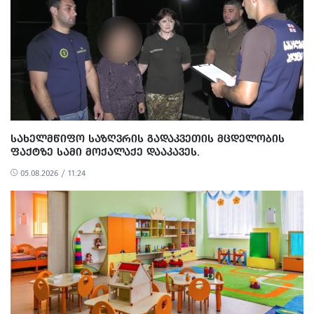
ᲡᲐᲮᲔᲚᲛᲬᲘᲤᲝ ᲡᲐᲖᲦᲕᲠᲘᲡ ᲒᲐᲓᲐᲙᲕᲔᲗᲘᲡ ᲛᲪᲓᲔᲚᲝᲑᲘᲡ
ᲤᲐᲥᲢᲖᲔ ᲡᲐᲛᲘ ᲛᲝᲥᲐᲚᲐᲥᲔ ᲓᲐᲐᲙᲐᲕᲔᲡ.
05.08.2026 / 11:24