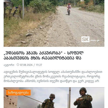
„ᲣᲓᲐᲑᲜᲝᲡ ᲰᲒᲐᲕᲡ ᲐᲥᲐᲣᲠᲝᲑᲐ“ - ᲡᲝᲤᲔᲚ
ᲐᲑᲐᲡᲗᲣᲛᲜᲘᲡ ᲒᲖᲘᲡ ᲠᲔᲐᲑᲘᲚᲘᲢᲐᲪᲘᲐ ᲓᲐ
ᲛᲝᲡᲐᲮᲚᲔᲝᲑᲘᲡ ᲞᲠᲝᲢᲔᲡᲢᲘ
ავტორი
07.08.2026 / 15:27
ადიგენის მუნიციპალიტეტის სოფელ აბასთუმანში დაახლოებით
ერთკილომეტრიანი გზის მონაკვეთის რეაბილიტაცია, როგორც
მოსახლეობა ამბობს, ივნისის თვეში დაიწყო და ჯერ კიდევ არ
დასრულებულა. სამშენებლო სამუშაოების გამო წარმოქმნილი
მტვერი, მოუწესრიგებელი სანიაღვრე არხები ადგილობრივების
ყოველდღიურ ცხოვრებასა და ტურისტულ სეზონს პრობლემებს
უქმნის.