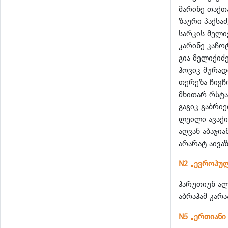
მარინე თაქთ
ზაური პაქსა
სარკის მელი
კარინე კაჩო
გია მელიქიძ
ჰოვიკ მურა
თერეზა ჩივჩ
მხითარ რსტ
გაგიკ გაბრი
ლეილი ავაქ
აღვან აბაჯია
არარატ აივაზ
N2 „ევროპუ
ჰარუთიუნ ალ
აბრაჰამ კარა
N5 „ერთიანი