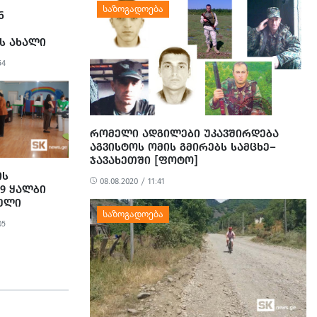
Ნ
Ს ᲐᲮᲐᲚᲘ
54
ᲠᲝᲛᲔᲚᲘ ᲐᲓᲒᲘᲚᲔᲑᲘ ᲣᲙᲐᲕᲨᲘᲠᲓᲔᲑᲐ
ᲐᲒᲕᲘᲡᲢᲝᲡ ᲝᲛᲘᲡ ᲒᲛᲘᲠᲔᲑᲡ ᲡᲐᲛᲪᲮᲔ–
ᲯᲐᲕᲐᲮᲔᲗᲨᲘ [ᲤᲝᲢᲝ]
ᲘᲡ
08.08.2020 / 11:41
29 ᲧᲐᲚᲑᲘ
ᲑᲔᲚᲘ
Ა – EPDE
05