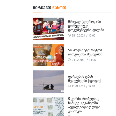
ᲒᲘᲠᲩᲔᲕᲗ
ᲜᲐᲮᲝᲗ
ᲛᲠᲐᲕᲐᲚ(Ფ)ᲔᲠᲝᲕᲐᲜᲘ
ᲒᲝᲠᲔᲚᲝᲕᲙᲐ –
ᲓᲝᲙᲣᲛᲔᲜᲢᲣᲠᲘ ᲤᲘᲚᲛᲘ
28.10.2021 / 15:00
SK ᲞᲝᲓᲙᲐᲡᲢᲘ: ᲠᲐᲢᲝᲛ
ᲚᲝᲙᲝᲙᲘᲜᲐ ᲛᲔᲡᲮᲔᲗᲨᲘ
24.02.2021 / 14:26
ᲤᲐᲠᲐᲕᲜᲘᲡ ᲢᲑᲘᲡ
ᲛᲔᲗᲔᲕᲖᲔᲔᲑᲘ [ᲤᲝᲢᲝ]
13.01.2021 / 17:02
5 ᲙᲔᲠᲫᲘ, ᲠᲝᲛᲔᲚᲘᲪ
ᲡᲐᲛᲪᲮᲔ-ᲯᲐᲕᲐᲮᲔᲗᲨᲘ
ᲐᲣᲪᲘᲚᲔᲑᲚᲐᲓ ᲣᲜᲓᲐ
ᲒᲐᲡᲘᲜᲯᲝ