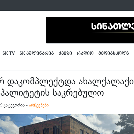
SK TV
SK ᲙᲣᲚᲘᲜᲐᲠᲘᲐ
ᲥᲕᲘᲖᲘ
ᲠᲐᲓᲘᲝ
ᲛᲔᲓᲘᲐᲡᲙᲝᲚᲐ
 დაკომპლექტდა ახალქალაქი
იპალიტეტის საკრებულო
:39 კატეგორია -
არჩევნები