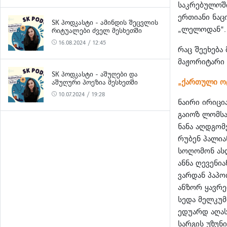
საკრებულოში
ერთიანი ნა
SK ᲞᲝᲓᲙᲐᲡᲢᲘ - ᲐᲛᲘᲜᲓᲘᲡ ᲨᲔᲪᲕᲚᲘᲡ
„ლელოდან“.
ᲠᲘᲢᲣᲐᲚᲔᲑᲘ ᲫᲕᲔᲚ ᲛᲔᲡᲮᲔᲗᲨᲘ
16.08.2024 / 12:45
რაც შეეხება
მაჟორიტარი
SK ᲞᲝᲓᲙᲐᲡᲢᲘ - ᲐᲨᲣᲦᲔᲑᲘ ᲓᲐ
„ქართული ო
ᲐᲨᲣᲦᲣᲠᲘ ᲞᲝᲔᲖᲘᲐ ᲛᲔᲡᲮᲔᲗᲨᲘ
10.07.2024 / 19:28
ნაირი ირიცი
გაიოზ ლომს
ნანა აღდგო
რუბენ პალი
სოღომონ ას
ანნა ღევენი
ვარდან პაპო
ანზორ ყავრ
სედა მელკუ
ედუარდ აღა
სარგის უზუნ