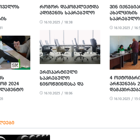
ᲠᲗᲕᲔᲚᲝᲡ
ᲠᲝᲒᲝᲠ ᲓᲐᲙᲝᲛᲞᲚᲔᲥᲢᲓᲐ
ᲕᲘᲜ ᲘᲥᲜᲔᲑᲘᲐ
ᲐᲓᲘᲒᲔᲜᲘᲡ ᲡᲐᲙᲠᲔᲑᲣᲚᲝ
ᲐᲮᲐᲚᲪᲘᲮᲘᲡ
ᲑᲘᲡ
ᲡᲐᲙᲠᲔᲑᲣᲚᲝ
16.10.2025 / 18:38
 ᲣᲤᲚᲔᲑᲘᲡ
ᲬᲔᲕᲠᲔᲑᲘ
31
16.10.2025 / 16:
Ლ
ᲐᲠᲛᲝᲔᲑᲐᲡ
ᲔᲠᲗᲞᲐᲠᲢᲘᲣᲚᲘ
ᲘᲡ
4 ᲝᲥᲢᲝᲛᲑᲠ
ᲡᲐᲙᲠᲔᲑᲣᲚᲝ
ᲝᲛ 2024
ᲐᲠᲩᲕᲔᲜᲔᲑᲡ 
ᲜᲘᲜᲝᲬᲛᲘᲜᲓᲐᲡᲐ ᲓᲐ
ᲠᲚᲐᲛᲔᲜᲢᲝ
ᲓᲐᲛᲙᲕᲘᲠᲕᲔ
ᲐᲮᲐᲚᲥᲐᲚᲐᲥᲨᲘ
16.10.2025 / 18:06
ᲐᲜ
ᲐᲙᲕᲘᲠᲓᲔᲑᲝᲓ
05
16.10.2025 / 15:
ᲑᲘᲗ
Ი
 ᲒᲐᲜᲮᲘᲚᲕᲐ
ᲚᲔᲔᲑᲘ