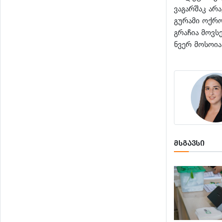
ვაგარშაკ არ
გურამი ოქრ
გრაჩია მოვს
ნვერ მოსოია
ᲛᲡᲒᲐᲕᲡᲘ