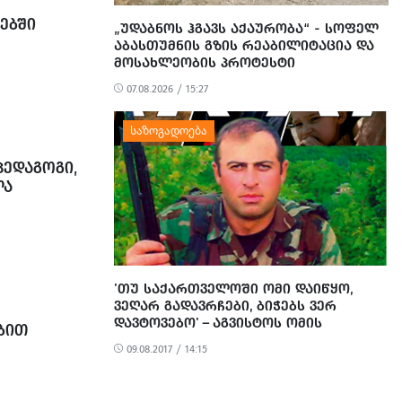
ᲔᲑᲨᲘ
„ᲣᲓᲐᲑᲜᲝᲡ ᲰᲒᲐᲕᲡ ᲐᲥᲐᲣᲠᲝᲑᲐ“ - ᲡᲝᲤᲔᲚ
ᲐᲑᲐᲡᲗᲣᲛᲜᲘᲡ ᲒᲖᲘᲡ ᲠᲔᲐᲑᲘᲚᲘᲢᲐᲪᲘᲐ ᲓᲐ
ᲛᲝᲡᲐᲮᲚᲔᲝᲑᲘᲡ ᲞᲠᲝᲢᲔᲡᲢᲘ
07.08.2026 / 15:27
ᲔᲓᲐᲒᲝᲒᲘ,
ᲚᲐ
'ᲗᲣ ᲡᲐᲥᲐᲠᲗᲕᲔᲚᲝᲨᲘ ᲝᲛᲘ ᲓᲐᲘᲬᲧᲝ,
ᲕᲔᲦᲐᲠ ᲒᲐᲓᲐᲕᲠᲩᲔᲑᲘ, ᲑᲘᲭᲔᲑᲡ ᲕᲔᲠ
ᲓᲐᲕᲢᲝᲕᲔᲑᲝ' – ᲐᲒᲕᲘᲡᲢᲝᲡ ᲝᲛᲘᲡ
ᲑᲘᲗ
ᲐᲓᲘᲒᲔᲜᲔᲚᲘ ᲒᲛᲘᲠᲘ
ᲘᲡ, ᲓᲘᲓᲘ
09.08.2017 / 14:15
ᲓᲔᲚᲝᲑᲘᲡ
ᲘᲐᲜᲔᲑᲘᲡ