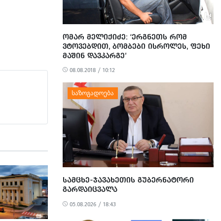
ᲝᲛᲐᲠ ᲛᲔᲚᲘᲥᲘᲫᲔ: ‘ᲔᲠᲒᲜᲔᲗᲡ ᲠᲝᲛ
ᲕᲢᲝᲕᲔᲑᲓᲘᲗ, ᲑᲝᲛᲑᲔᲑᲘ ᲘᲡᲠᲝᲚᲔᲡ, ᲤᲔᲮᲘ
ᲛᲐᲨᲘᲜ ᲓᲐᲕᲙᲐᲠᲒᲔ’
08.08.2018 / 10:12
ᲡᲐᲛᲪᲮᲔ-ᲯᲐᲕᲐᲮᲔᲗᲘᲡ ᲒᲣᲑᲔᲠᲜᲐᲢᲝᲠᲘ
ᲒᲐᲠᲓᲐᲘᲪᲕᲐᲚᲐ
05.08.2026 / 18:43