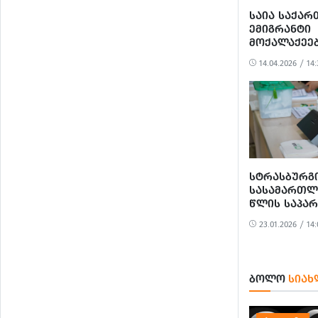
ᲡᲐᲘᲐ ᲡᲐᲥᲐ
ᲔᲛᲘᲒᲠᲐᲜᲢᲘ
ᲛᲝᲥᲐᲚᲐᲥᲔᲔ
ᲡᲐᲐᲠᲩᲔᲕᲜᲝ
14.04.2026 / 14:
ᲓᲐᲡᲐᲪᲐᲕᲐᲓ
ᲡᲢᲠᲐᲢᲔᲒᲘᲣ
ᲡᲐᲛᲐᲠᲗᲐᲚᲬ
ᲘᲬᲧᲔᲑᲡ
ᲡᲢᲠᲐᲡᲑᲣᲠᲒ
ᲡᲐᲡᲐᲛᲐᲠᲗᲚ
ᲬᲚᲘᲡ ᲡᲐᲞᲐ
ᲐᲠᲩᲔᲕᲜᲔᲑᲗ
23.01.2026 / 14:
ᲓᲐᲙᲐᲕᲨᲘᲠᲔ
ᲬᲐᲠᲓᲒᲔᲜᲘᲚ
ᲡᲐᲩᲘᲕᲠᲔᲑᲘᲡ
ᲓᲐᲘᲬᲧᲝ
ᲑᲝᲚᲝ
ᲡᲘᲐᲮ