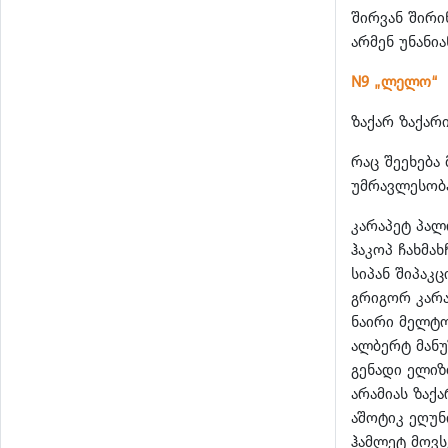
შირვან შირი
არმენ უნანია
N9 „ლელო“
ზაქარ ზაქარ
რაც შეეხება
უმრავლესობა
კარაპეტ პალ
ჰაკოპ ჩახმახ
სიპან შიპაკც
გრიგორ კარა
ნაირი მელტ
ალბერტ მანუ
გენადი ელიზ
არამიას ზაქ
აშოტიკ ეღუნ
ჰამლეტ მოვს