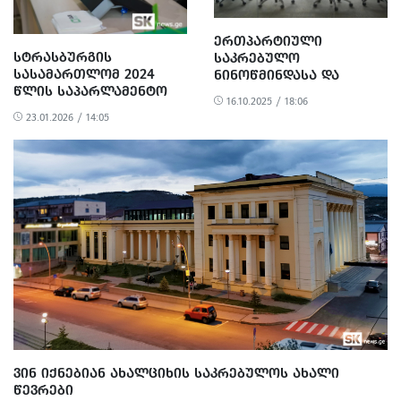
ᲔᲠᲗᲞᲐᲠᲢᲘᲣᲚᲘ
ᲡᲢᲠᲐᲡᲑᲣᲠᲒᲘᲡ
ᲡᲐᲙᲠᲔᲑᲣᲚᲝ
ᲡᲐᲡᲐᲛᲐᲠᲗᲚᲝᲛ 2024
ᲜᲘᲜᲝᲬᲛᲘᲜᲓᲐᲡᲐ ᲓᲐ
ᲬᲚᲘᲡ ᲡᲐᲞᲐᲠᲚᲐᲛᲔᲜᲢᲝ
ᲐᲮᲐᲚᲥᲐᲚᲐᲥᲨᲘ
16.10.2025 / 18:06
ᲐᲠᲩᲔᲕᲜᲔᲑᲗᲐᲜ
23.01.2026 / 14:05
ᲓᲐᲙᲐᲕᲨᲘᲠᲔᲑᲘᲗ
ᲬᲐᲠᲓᲒᲔᲜᲘᲚᲘ
ᲡᲐᲩᲘᲕᲠᲔᲑᲘᲡ ᲒᲐᲜᲮᲘᲚᲕᲐ
ᲓᲐᲘᲬᲧᲝ
ᲕᲘᲜ ᲘᲥᲜᲔᲑᲘᲐᲜ ᲐᲮᲐᲚᲪᲘᲮᲘᲡ ᲡᲐᲙᲠᲔᲑᲣᲚᲝᲡ ᲐᲮᲐᲚᲘ
ᲬᲔᲕᲠᲔᲑᲘ