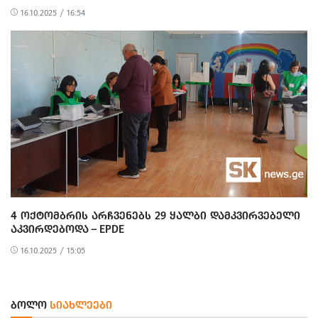
16.10.2025 / 16:54
4 ᲝᲥᲢᲝᲛᲑᲠᲘᲡ ᲐᲠᲩᲕᲔᲜᲔᲑᲡ 29 ᲧᲐᲚᲑᲘ ᲓᲐᲛᲙᲕᲘᲠᲕᲔᲑᲔᲚᲘ
ᲐᲙᲕᲘᲠᲓᲔᲑᲝᲓᲐ – EPDE
16.10.2025 / 15:05
ᲑᲝᲚᲝ
ᲡᲘᲐᲮᲚᲔᲔᲑᲘ