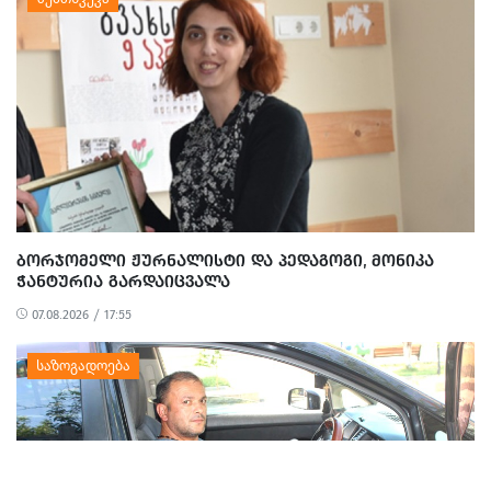
ᲑᲝᲠᲯᲝᲛᲔᲚᲘ ᲟᲣᲠᲜᲐᲚᲘᲡᲢᲘ ᲓᲐ ᲞᲔᲓᲐᲒᲝᲒᲘ, ᲛᲝᲜᲘᲙᲐ
ᲭᲐᲜᲢᲣᲠᲘᲐ ᲒᲐᲠᲓᲐᲘᲪᲕᲐᲚᲐ
07.08.2026 / 17:55