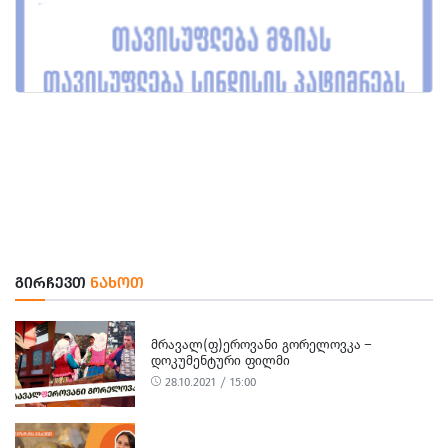
ᲒᲘᲠᲩᲔᲕᲗ
ᲜᲐᲮᲝᲗ
ᲛᲠᲐᲕᲐᲚ(Ფ)ᲔᲠᲝᲕᲐᲜᲘ ᲒᲝᲠᲔᲚᲝᲕᲙᲐ –
ᲓᲝᲙᲣᲛᲔᲜᲢᲣᲠᲘ ᲤᲘᲚᲛᲘ
28.10.2021 / 15:00