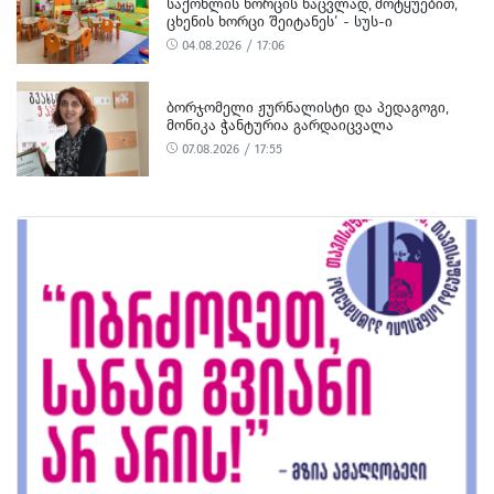
ᲡᲐᲥᲝᲜᲚᲘᲡ ᲮᲝᲠᲪᲘᲡ ᲜᲐᲪᲕᲚᲐᲓ, ᲛᲝᲢᲧᲣᲔᲑᲘᲗ,
ᲪᲮᲔᲜᲘᲡ ᲮᲝᲠᲪᲘ ᲨᲔᲘᲢᲐᲜᲔᲡ’ - ᲡᲣᲡ-Ი
04.08.2026 / 17:06
ᲑᲝᲠᲯᲝᲛᲔᲚᲘ ᲟᲣᲠᲜᲐᲚᲘᲡᲢᲘ ᲓᲐ ᲞᲔᲓᲐᲒᲝᲒᲘ,
ᲛᲝᲜᲘᲙᲐ ᲭᲐᲜᲢᲣᲠᲘᲐ ᲒᲐᲠᲓᲐᲘᲪᲕᲐᲚᲐ
07.08.2026 / 17:55