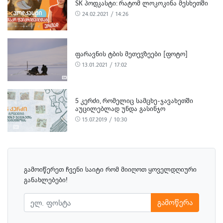
SK ᲞᲝᲓᲙᲐᲡᲢᲘ: ᲠᲐᲢᲝᲛ ᲚᲝᲙᲝᲙᲘᲜᲐ ᲛᲔᲡᲮᲔᲗᲨᲘ
24.02.2021 / 14:26
ᲤᲐᲠᲐᲕᲜᲘᲡ ᲢᲑᲘᲡ ᲛᲔᲗᲔᲕᲖᲔᲔᲑᲘ [ᲤᲝᲢᲝ]
13.01.2021 / 17:02
5 ᲙᲔᲠᲫᲘ, ᲠᲝᲛᲔᲚᲘᲪ ᲡᲐᲛᲪᲮᲔ-ᲯᲐᲕᲐᲮᲔᲗᲨᲘ
ᲐᲣᲪᲘᲚᲔᲑᲚᲐᲓ ᲣᲜᲓᲐ ᲒᲐᲡᲘᲜᲯᲝ
15.07.2019 / 10:30
გამოიწერეთ ჩვენი საიტი რომ მიიღოთ ყოველდღიური
განახლებები!
გამოწერა