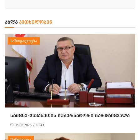
ᲐᲮᲚᲐ
ᲙᲘᲗᲮᲣᲚᲝᲑᲔᲜ
ᲡᲐᲛᲪᲮᲔ-ᲯᲐᲕᲐᲮᲔᲗᲘᲡ ᲒᲣᲑᲔᲠᲜᲐᲢᲝᲠᲘ ᲒᲐᲠᲓᲐᲘᲪᲕᲐᲚᲐ
05.08.2026 / 18:43