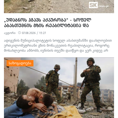
„ᲣᲓᲐᲑᲜᲝᲡ ᲰᲒᲐᲕᲡ ᲐᲥᲐᲣᲠᲝᲑᲐ“ - ᲡᲝᲤᲔᲚ
ᲐᲑᲐᲡᲗᲣᲛᲜᲘᲡ ᲒᲖᲘᲡ ᲠᲔᲐᲑᲘᲚᲘᲢᲐᲪᲘᲐ ᲓᲐ
ᲛᲝᲡᲐᲮᲚᲔᲝᲑᲘᲡ ᲞᲠᲝᲢᲔᲡᲢᲘ
ავტორი
07.08.2026 / 15:27
ადიგენის მუნიციპალიტეტის სოფელ აბასთუმანში დაახლოებით
ერთკილომეტრიანი გზის მონაკვეთის რეაბილიტაცია, როგორც
მოსახლეობა ამბობს, ივნისის თვეში დაიწყო და ჯერ კიდევ არ
დასრულებულა. სამშენებლო სამუშაოების გამო წარმოქმნილი
მტვერი, მოუწესრიგებელი სანიაღვრე არხები ადგილობრივების
ყოველდღიურ ცხოვრებასა და ტურისტულ სეზონს პრობლემებს
უქმნის.