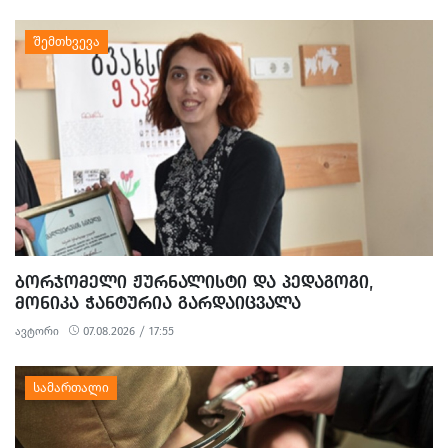
ᲑᲝᲠᲯᲝᲛᲔᲚᲘ ᲟᲣᲠᲜᲐᲚᲘᲡᲢᲘ ᲓᲐ ᲞᲔᲓᲐᲒᲝᲒᲘ,
ᲛᲝᲜᲘᲙᲐ ᲭᲐᲜᲢᲣᲠᲘᲐ ᲒᲐᲠᲓᲐᲘᲪᲕᲐᲚᲐ
ავტორი
07.08.2026 / 17:55