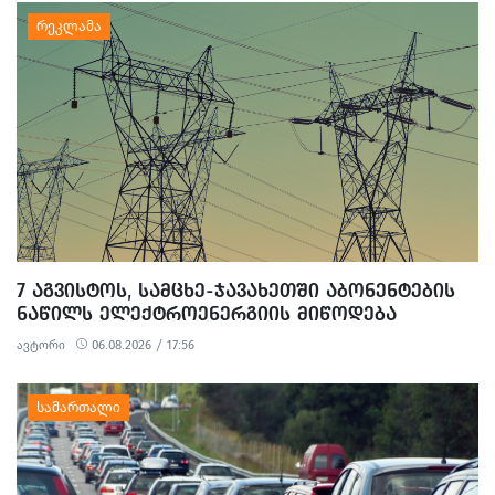
7 ᲐᲒᲕᲘᲡᲢᲝᲡ, ᲡᲐᲛᲪᲮᲔ-ᲯᲐᲕᲐᲮᲔᲗᲨᲘ ᲐᲑᲝᲜᲔᲜᲢᲔᲑᲘᲡ
ᲜᲐᲬᲘᲚᲡ ᲔᲚᲔᲥᲢᲠᲝᲔᲜᲔᲠᲒᲘᲘᲡ ᲛᲘᲬᲝᲓᲔᲑᲐ
ᲨᲔᲔᲖᲦᲣᲓᲔᲑᲐ
ავტორი
06.08.2026 / 17:56