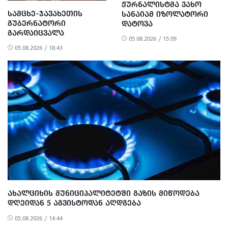
ᲟᲣᲠᲜᲐᲚᲘᲡᲢᲛᲐ ᲕᲐᲮᲝ
ᲡᲐᲛᲪᲮᲔ-ᲯᲐᲕᲐᲮᲔᲗᲘᲡ
ᲡᲐᲜᲐᲘᲐᲛ ᲘᲖᲝᲚᲐᲢᲝᲠᲘ
ᲒᲣᲑᲔᲠᲜᲐᲢᲝᲠᲘ
ᲓᲐᲢᲝᲕᲐ
ᲒᲐᲠᲓᲐᲘᲪᲕᲐᲚᲐ
05.08.2026 / 15:09
05.08.2026 / 18:43
ᲐᲮᲐᲚᲪᲘᲮᲘᲡ ᲛᲣᲜᲘᲪᲘᲞᲐᲚᲘᲢᲔᲢᲨᲘ ᲒᲐᲖᲘᲡ ᲛᲘᲬᲝᲓᲔᲑᲐ
ᲓᲦᲔᲘᲓᲐᲜ 5 ᲐᲒᲕᲘᲡᲢᲝᲓᲐᲜ ᲐᲦᲓᲒᲔᲑᲐ
05.08.2026 / 14:44