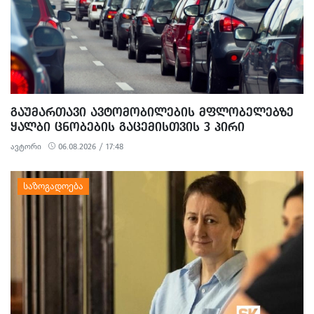
ᲒᲐᲣᲛᲐᲠᲗᲐᲕᲘ ᲐᲕᲢᲝᲛᲝᲑᲘᲚᲔᲑᲘᲡ ᲛᲤᲚᲝᲑᲔᲚᲔᲑᲖᲔ
ᲧᲐᲚᲑᲘ ᲪᲜᲝᲑᲔᲑᲘᲡ ᲒᲐᲪᲔᲛᲘᲡᲗᲕᲘᲡ 3 ᲞᲘᲠᲘ
ᲓᲐᲐᲙᲐᲕᲔᲡ
ავტორი
06.08.2026 / 17:48