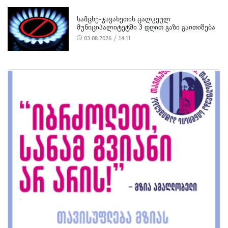
ᲡᲐᲛᲪᲮᲔ-ᲯᲐᲕᲐᲮᲔᲗᲘᲡ ᲪᲐᲚᲙᲔᲣᲚ
ᲛᲣᲜᲘᲪᲘᲞᲐᲚᲘᲢᲔᲢᲨᲘ 3 ᲓᲦᲘᲗ ᲒᲐᲖᲘ ᲒᲐᲘᲗᲘᲨᲔᲑᲐ
03.08.2026 / 14:11