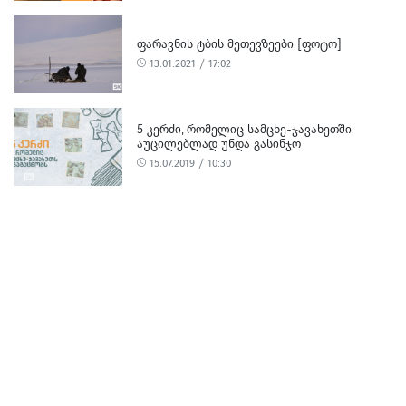
ᲤᲐᲠᲐᲕᲜᲘᲡ ᲢᲑᲘᲡ ᲛᲔᲗᲔᲕᲖᲔᲔᲑᲘ [ᲤᲝᲢᲝ]
13.01.2021 / 17:02
5 ᲙᲔᲠᲫᲘ, ᲠᲝᲛᲔᲚᲘᲪ ᲡᲐᲛᲪᲮᲔ-ᲯᲐᲕᲐᲮᲔᲗᲨᲘ
ᲐᲣᲪᲘᲚᲔᲑᲚᲐᲓ ᲣᲜᲓᲐ ᲒᲐᲡᲘᲜᲯᲝ
15.07.2019 / 10:30
გამოიწერეთ ჩვენი საიტი რომ მიიღოთ ყოველდღიური
განახლებები!
გამოწერა