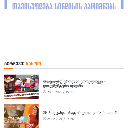
ᲒᲘᲠᲩᲔᲕᲗ
ᲜᲐᲮᲝᲗ
ᲛᲠᲐᲕᲐᲚ(Ფ)ᲔᲠᲝᲕᲐᲜᲘ ᲒᲝᲠᲔᲚᲝᲕᲙᲐ –
ᲓᲝᲙᲣᲛᲔᲜᲢᲣᲠᲘ ᲤᲘᲚᲛᲘ
28.10.2021 / 15:00
SK ᲞᲝᲓᲙᲐᲡᲢᲘ: ᲠᲐᲢᲝᲛ ᲚᲝᲙᲝᲙᲘᲜᲐ ᲛᲔᲡᲮᲔᲗᲨᲘ
24.02.2021 / 14:26