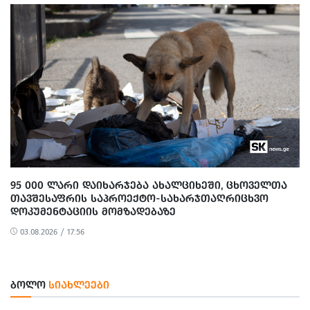
95 000 ᲚᲐᲠᲘ ᲓᲐᲘᲮᲐᲠᲯᲔᲑᲐ ᲐᲮᲐᲚᲪᲘᲮᲔᲨᲘ, ᲪᲮᲝᲕᲔᲚᲗᲐ
ᲗᲐᲕᲨᲔᲡᲐᲤᲠᲘᲡ ᲡᲐᲞᲠᲝᲔᲥᲢᲝ-ᲡᲐᲮᲐᲠᲯᲗᲐᲦᲠᲘᲪᲮᲕᲝ
ᲓᲝᲙᲣᲛᲔᲜᲢᲐᲪᲘᲘᲡ ᲛᲝᲛᲖᲐᲓᲔᲑᲐᲖᲔ
03.08.2026 / 17:56
ᲑᲝᲚᲝ
ᲡᲘᲐᲮᲚᲔᲔᲑᲘ