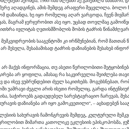
ობლემები
ჰქონდა
იან
წლებში
აქ
გაჩენილა
ხანძარი
დ
, 1960–
,
მერე
აღადგინეს
ამის
შემდეგ
არაფერი შეცვლილა.
ბოლო
,
ომ
დაზიანდა
ხე
იყო
რომელიც
აღარ
ვარგოდა
ჩვენ
მივმა
,
,
ვას
მაგრამ
ჯერ
ჯერობით
ასე
იყო
უცბად
თოვლმაც
გამოიწვ
,
,
ვითხრა
ივლიტას
ღვთისმშობლის
შობის
ტაძრის
წინამძღვარ
მემკვიდრეობის
სააგენტოში
კი
ირწმუნებიან
რომ
მათთან
,
არ
შესულა
შესაბამისად
ტაძრის
დაზიანების
შესახებ
ინფორ
,
დ
არ
მაქვს
ინფორმაცია
თუ
ასეთი
წერილობითი
შეტყობინებ
,
გირება
არ
ყოფილა
ამასაც
რა
საკვირველია
შეიძლება
თავი
,
ევ
და
ისევ
ვუბრუნდებით
ძველ
საკითხებს
მოგეხსნებათ
რო
.
,
ოში
უამრავი
ძეგლი
არის
ისეთი
რომელიც
გარდა
ინტენსიუ
,
ისა
საჭიროებს
გადაუდებელ
სარესტავრაციო
ჩარევას
შეს
,
,
ხურავის
დაზიანება
არ
იყო
გამოკვეთილი
აცხადებენ
საა
“, –
კლესიის
სახურავის
ჩამონგრევის შემდეგ, კულტურული მემკ
წერილობით მიმართა
კათოლიკე
ეკლესიის
ეპისკოპოსმა
ჯუ
,