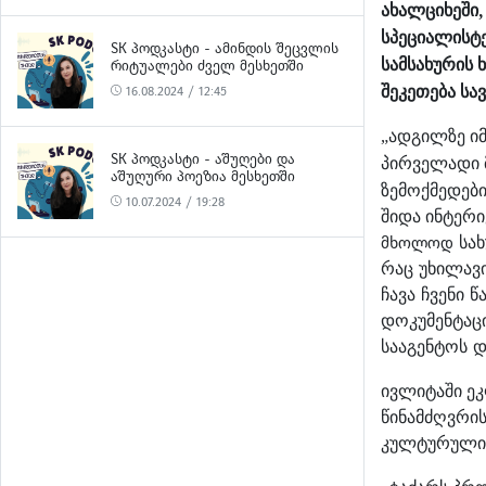
ახალციხეში,
სპეციალისტე
SK ᲞᲝᲓᲙᲐᲡᲢᲘ - ᲐᲛᲘᲜᲓᲘᲡ ᲨᲔᲪᲕᲚᲘᲡ
სამსახურის
ᲠᲘᲢᲣᲐᲚᲔᲑᲘ ᲫᲕᲔᲚ ᲛᲔᲡᲮᲔᲗᲨᲘ
შეკეთება
სა
16.08.2024 / 12:45
ადგილზე
ი
„
SK ᲞᲝᲓᲙᲐᲡᲢᲘ - ᲐᲨᲣᲦᲔᲑᲘ ᲓᲐ
პირველადი
ᲐᲨᲣᲦᲣᲠᲘ ᲞᲝᲔᲖᲘᲐ ᲛᲔᲡᲮᲔᲗᲨᲘ
ზემოქმედებ
10.07.2024 / 19:28
შიდა ინტერ
მხოლოდ
სა
რაც
უხილავ
ჩავა
ჩვენი
წ
დოკუმენტაც
სააგენტოს
დ
ე
ივლიტაში
წინამძღვრი
კულტურული