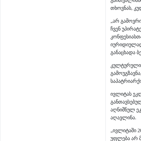
გაითვალისწ
თხოვნას
კუ
,
არ
გამოვრ
„
ჩვენ
უპირატ
კონფესიასთ
იურიდიულა
განაცხადა
ბ
კულტურული
გამოუგზავნა
საპატრიარქ
ივლიტას
ეკ
განთავსებუ
აღნიშნულ
ე
აღავლინა
.
ივლიტაში
„
2
უფლება
არ