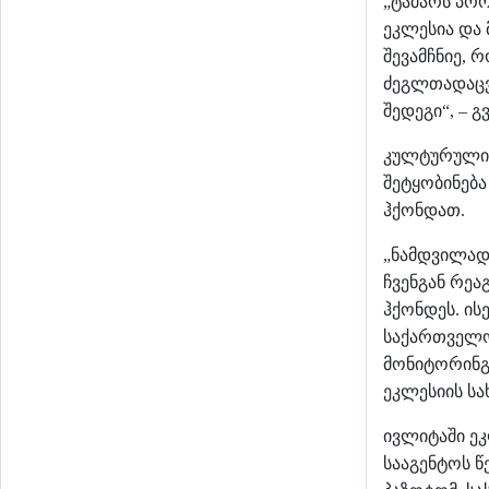
ტაძარს პრ
„
ეკლესია
და
შევამჩნიე
რ
,
ძეგლთადაც
შედეგი
გ
“, –
კულტურული
შეტყობინება
ჰქონდათ
.
ნამდვილა
„
ჩვენგან
რეა
ჰქონდეს
ის
.
საქართველ
მონიტორინგ
ეკლესიის
სა
ივლიტაში
ე
სააგენტოს 