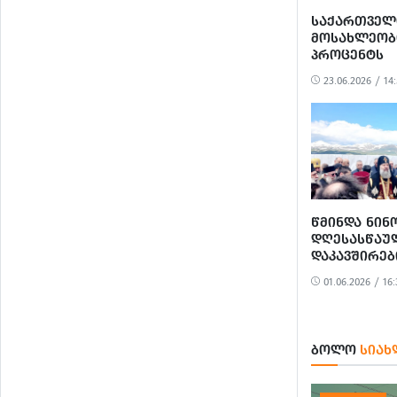
ᲡᲐᲥᲐᲠᲗᲕᲔᲚ
ᲛᲝᲡᲐᲮᲚᲔᲝᲑᲘ
ᲞᲠᲝᲪᲔᲜᲢᲡ
ᲛᲐᲠᲗᲚᲛᲐᲓ
23.06.2026 / 14
ᲨᲔᲐᲓᲒᲔᲜᲔᲜ –
ᲬᲛᲘᲜᲓᲐ ᲜᲘᲜ
ᲓᲦᲔᲡᲐᲡᲬᲐᲣ
ᲓᲐᲙᲐᲕᲨᲘᲠᲔ
ᲞᲐᲢᲠᲘᲐᲠᲥᲘ
01.06.2026 / 16:
ᲜᲘᲜᲝᲬᲛᲘᲜᲓᲐ
ᲑᲝᲚᲝ
ᲡᲘᲐᲮ