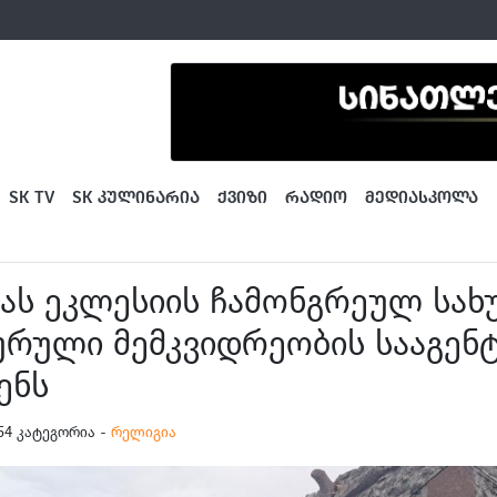
SK TV
SK ᲙᲣᲚᲘᲜᲐᲠᲘᲐ
ᲥᲕᲘᲖᲘ
ᲠᲐᲓᲘᲝ
ᲛᲔᲓᲘᲐᲡᲙᲝᲚᲐ
ას ეკლესიის ჩამონგრეულ სახ
რული მემკვიდრეობის სააგენ
ენს
4:54 კატეგორია -
რელიგია