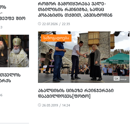
ᲠᲝᲒᲝᲠ ᲒᲐᲛᲝᲘᲧᲣᲠᲔᲑᲐ ᲕᲐᲚᲔ-
ᲝᲡ
ᲗᲑᲘᲚᲘᲡᲘᲡ ᲠᲙᲘᲜᲘᲒᲖᲐ, ᲡᲐᲓᲐᲪ
-
ᲙᲝᲑᲐᲮᲘᲫᲘᲡ ᲗᲥᲛᲘᲗ, ᲐᲒᲕᲘᲡᲢᲝᲓᲐᲜ
ᲛᲔᲣᲤᲔ ᲨᲘᲝ
ᲛᲐᲢᲐᲠᲔᲑᲔᲚᲛᲐ ᲣᲜᲓᲐ ᲘᲛᲝᲫᲠᲐᲝᲡ
ᲓᲐ
22.07.2026 / 22:35
13
ᲠᲗᲕᲔᲚᲝᲡ
ᲘᲐᲠᲥᲡ
ᲐᲮᲐᲚᲪᲘᲮᲘᲡ ᲪᲘᲮᲔᲖᲔ ᲠᲔᲘᲜᲯᲔᲠᲔᲑᲘ
36
ᲓᲐᲐᲯᲘᲚᲓᲝᲕᲔᲡ[ᲤᲝᲢᲝ]
26.05.2019 / 14:24