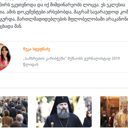
პირს
ეკუთვნოდა
და
იქ
მიმდინარეობს
ლოცვა
ეს
ეკლესია
.
ია
ამის
დოკუმენტები
არსებობდა
მაგრამ
სავარაუდოდ
კომ
,
,
დგურდა
მართლმადიდებლების
მფლობელობაში
არაკანონ
,
აცხადა
მან
.
ნუკა სტეფნაძე
„სამხრეთის კარიბჭეში“ მუშაობს ჟურნალისტად 2019
წლიდან