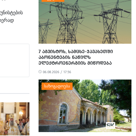
უნისტების
იერად
7 ᲐᲒᲕᲘᲡᲢᲝᲡ, ᲡᲐᲛᲪᲮᲔ-ᲯᲐᲕᲐᲮᲔᲗᲨᲘ
ᲐᲑᲝᲜᲔᲜᲢᲔᲑᲘᲡ ᲜᲐᲬᲘᲚᲡ
ᲔᲚᲔᲥᲢᲠᲝᲔᲜᲔᲠᲒᲘᲘᲡ ᲛᲘᲬᲝᲓᲔᲑᲐ
ᲨᲔᲔᲖᲦᲣᲓᲔᲑᲐ
06.08.2026 / 17:56