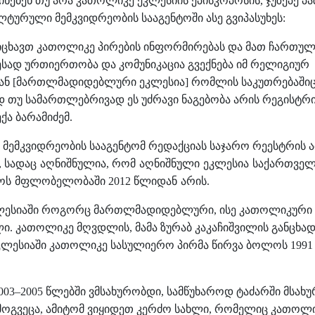
ინებენ
თუ
არა
კათოლიკე
ეკლესიის
ეპისკოპოსის
ჯუზეპე
პ
,
ლტურული
მემკვიდრეობის
სააგენტოში
ასე
გვიპასუხეს
:
იცხავთ
კათოლიკე
პირების
ინფორმირებას
და
მათ
ჩართულ
ესად
ურთიერთობა
და
კომუნიკაცია
გვექნება
იმ
რელიგიურ
ან
მართლმადიდებლური
ეკლესია
რომლის
საკუთრებაში
[
]
დ
თუ
სამართლებრივად
ეს
უძრავი
ნაგებობა
არის
რეგისტრ
ექა
ბარამიძემ
.
მემკვიდრეობის
სააგენტომ
რედაქციას საჯარო რეესტრის 
სადაც
აღნიშნულია
რომ
აღნიშნული
ეკლესია
საქართვე
,
,
ოს
მფლობელობაში
წლიდან
არის
2012
.
ლესიაში
როგორც
მართლმადიდებლური
ისე
კათოლიკური
,
ლი
კათოლიკე
მღვდლის
მამა
ზურაბ
კაკაჩიშვილის
განცხა
.
,
კლესიაში
კათოლიკე
სასულიერო
პირმა
წირვა
ბოლოს
199
წლებში
ვმსახურობდი
სამწუხაროდ
ტაძარში
მსახუ
003–2005
,
მოგვეცა
ამიტომ
ვიყიდეთ
კერძო
სახლი
რომელიც
კათოლი
,
,