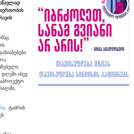
ასწავლად
იერთობის
რავის
მაც
ის
დაზიანებები
ა
იო
იზებული
,
დღეში
ისევ
საპროექტო
რილში
,
რა
.
ტაძრის
ებ