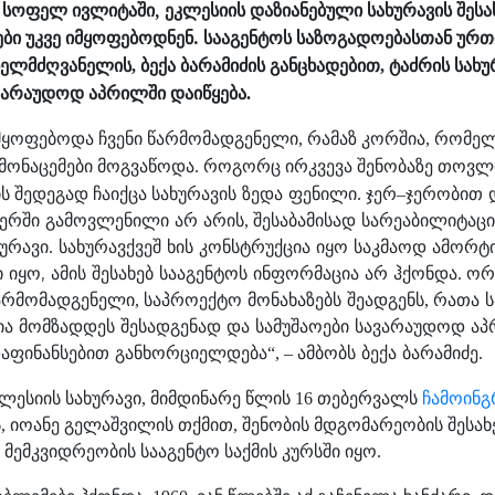
 სოფელ ივლიტაში, ეკლესიის დაზიანებული სახურავის შეს
ბი უკვე იმყოფებოდნენ. სააგენტოს
საზოგადოებასთან
ურთ
ხელმძღვანელის
ბექა
ბარამიძის
განცხადებით
ტაძრის
სახუ
,
,
ვარაუდოდ
აპრილში
დაიწყება
.
მყოფებოდა
ჩვენი
წარმომადგენელი
რამაზ
კორშია
რომელ
,
,
მონაცემები
მოგვაწოდა
როგორც
ირკვევა
შენობაზე
თოვლ
.
ის
შედეგად
ჩაიქცა
სახურავის
ზედა
ფენილი
.
ჯერ–
ჯერობით
იერში
გამოვლენილი
არ
არის
,
შესაბამისად
სარეაბილიტაც
ხურავი
.
სახურავქვეშ
ხის
კონსტრუქცია
იყო
საკმაოდ
ამორტ
,
ი
იყო
ამის
შესახებ
სააგენტოს
ინფორმაცია
არ
ჰქონდა
.
ორ
არმომადგენელი
,
საპროექტო
მონახაზებს
შეადგენს
,
რათა
ია
მომზადდეს
შესადგენად
და
სამუშაოები
სავარაუდოდ
აპ
აფინანსებით
განხორციელდება
“, –
ამბობს
ბექა
ბარამიძე
.
კლესიის
სახურავი
მიმდინარე
წლის
თებერვალს
ჩამოინგ
,
16
ს
,
იოანე
გელაშვილის
თქმით,
შენობის
მდგომარეობის შესახ
მემკვიდრეობის
სააგენტო
საქმის
კურსში
იყო
.