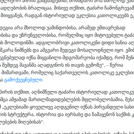
ასულიერო პირის განცხადებით, მომხდარი
არა
მხოლოდ
უა
რადღებობის
ბრალიცაა
მისივე თქმით, ტაძარი
ჩამონგრევა
.
მიიყვანეს, რადგან ისტორიულად ეკლესია კათოლიკეებს ე
დეგია
არა
მხოლოდ
უამინდობისა
არამედ
უმთავრესად
,
ბისა
და
უზრუნველობისა
რომელშიც
იყო
მიტოვებული
ტაძ
,
ის
მოლოდინში
ადგილობრივი
კათოლიკენი
დიდი
ხანია
აღ
.
აშკარა
ნიშნებს
და
ამგვარი
შედეგი
მოსალოდნელი
იყო
ვში
.
ეგნებულად
იქნა
მიყვანილი
მდგომარეობა
იქამდე
რომ
შენ
,
ა
შემდეგ
მავანმა
აღადგინოს
ის
თავის
გემოზე
წერია
“, –
ს
მიმართვაში, რომელიც საქართველოს კათოლიკე ეკლესიი
ეა
გამოქვეყნებული.
პირის
თქმით
აღნიშნული
ტაძარი
ისტორიულად
კათოლიკ
,
მცა
ამჟამად
მართლმადიდებლების
მფლობელობაშია
შეს
,
მ
ეკლესიაში
ყოველივე
აღდგენილ
იქნას
პირვანდელი
სახ
„
რის
სტრუქტურა
ისტორია
და
იერსახე
და
ჩამაყენონ
საქმის
,
ლებების
მიღებისას
“.