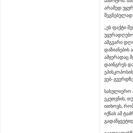
პაზოტომ. ს
არამედ
უყუ
შეგნებულად
ეს
ფაქტი
შე
„
უყურადღებო
ამგვარი
დღ
დაზიანების
ამჯერადაც
შ
დაინგრეს
დ
ეპისკოპოსი
ვებ–გვერდზ
სასულიერო
ეკუთვნის
თუ
,
ითხოვს
რო
,
იქნას
ამ
ტაძ
გადაწყვეტი