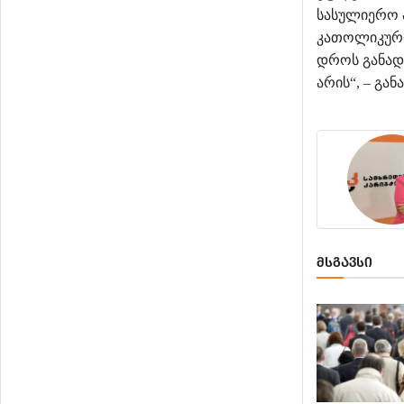
სასულიერო
კათოლიკურ
დროს
განა
არის
გან
“, –
ᲛᲡᲒᲐᲕᲡᲘ