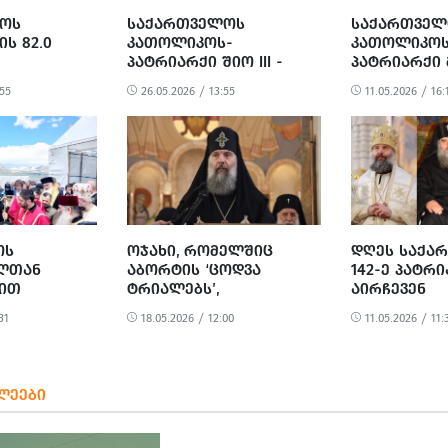
ᲝᲡ
ᲡᲐᲥᲐᲠᲗᲕᲔᲚᲝᲡ
ᲡᲐᲥᲐᲠᲗᲕᲔᲚ
Ს 82.0
ᲙᲐᲗᲝᲚᲘᲙᲝᲡ-
ᲙᲐᲗᲝᲚᲘᲙᲝᲡ
ᲞᲐᲢᲠᲘᲐᲠᲥᲘ ᲨᲘᲝ III -
ᲞᲐᲢᲠᲘᲐᲠᲥᲘ 
ᲘᲓᲔᲑᲚᲔᲑᲘ
ᲗᲐᲕᲘᲡᲣᲤᲚᲔᲑᲐ ᲛᲮᲝᲚᲝᲓ
ᲛᲣᲯᲘᲠᲘ ᲒᲐᲮ
:55
26.05.2026 / 13:55
11.05.2026 / 16:
 ᲡᲐᲥᲡᲢᲐᲢᲘ
ᲞᲝᲚᲘᲢᲘᲙᲣᲠ
ᲛᲝᲜᲐᲞᲝᲕᲠᲐᲓ ᲓᲐ
ᲬᲐᲠᲡᲣᲚᲘᲡ
ᲛᲔᲛᲙᲕᲘᲓᲠᲔᲝᲑᲐᲓ ᲐᲠ
ᲣᲜᲓᲐ ᲕᲐᲥᲪᲘᲝᲗ
ᲝᲡ
ᲝᲯᲐᲮᲘ, ᲠᲝᲛᲔᲚᲨᲘᲪ
ᲓᲦᲔᲡ ᲡᲐᲥᲐ
ᲚᲗᲐᲜ
ᲐᲑᲝᲠᲢᲘᲡ ‘ᲪᲝᲓᲕᲐ
142-Ე ᲞᲐᲢᲠ
ᲑᲘᲗ
ᲢᲠᲘᲐᲚᲔᲑᲡ’,
ᲐᲘᲠᲩᲔᲕᲔᲜ
ᲒᲐᲜᲬᲘᲠᲣᲚᲘᲐ
31
18.05.2026 / 12:00
11.05.2026 / 11:
ᲨᲘ ᲩᲐᲕᲘᲓᲐ
-ᲞᲐᲢᲠᲘᲐᲠᲥᲘᲡ ᲐᲛ
ᲡᲘᲢᲧᲕᲔᲑᲡ
ᲡᲐᲖᲝᲒᲐᲓᲝᲔᲑᲘᲡ ᲙᲠᲘᲢᲘᲙᲐ
ᲛᲝᲰᲧᲕᲐ
ᲚᲔᲔᲑᲘ