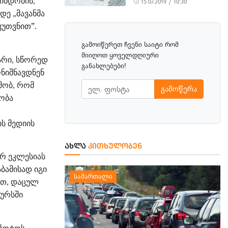
მინდობის
,
15.07.2019 / 10:30
მდე
მავანმა
„
კუთვნით”.
გამოიწერეთ ჩვენი საიტი რომ
მიიღოთ ყოველდღიური
არი
სწორედ
,
განახლებები!
ნიშნავდნენ
შობ
რომ
,
გამოწერა
ობა
ს მედიის
ᲐᲮᲚᲐ
ᲙᲘᲗᲮᲣᲚᲝᲑᲔᲜ
ურ
ეკლესიას
აბამისად
იგი
ით
დაცულ
,
კურსში