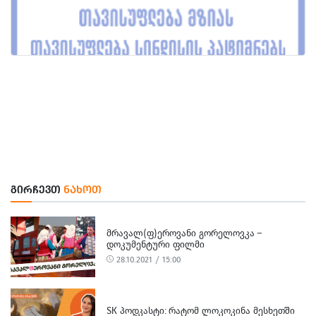
ᲒᲘᲠᲩᲔᲕᲗ
ᲜᲐᲮᲝᲗ
ᲛᲠᲐᲕᲐᲚ(Ფ)ᲔᲠᲝᲕᲐᲜᲘ ᲒᲝᲠᲔᲚᲝᲕᲙᲐ –
ᲓᲝᲙᲣᲛᲔᲜᲢᲣᲠᲘ ᲤᲘᲚᲛᲘ
28.10.2021 / 15:00
SK ᲞᲝᲓᲙᲐᲡᲢᲘ: ᲠᲐᲢᲝᲛ ᲚᲝᲙᲝᲙᲘᲜᲐ ᲛᲔᲡᲮᲔᲗᲨᲘ