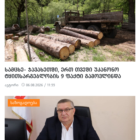
ᲡᲐᲛᲪᲮᲔ- ᲯᲐᲕᲐᲮᲔᲗᲨᲘ, ᲔᲠᲗ ᲗᲕᲔᲨᲘ ᲣᲙᲐᲜᲝᲜᲝ
ᲢᲧᲘᲗᲡᲐᲠᲒᲔᲑᲚᲝᲑᲘᲡ 9 ᲤᲐᲥᲢᲘ ᲒᲐᲛᲝᲕᲚᲘᲜᲓᲐ
ავტორი
06.08.2026 / 11:55