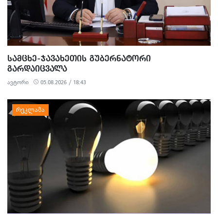
ᲡᲐᲛᲪᲮᲔ-ᲯᲐᲕᲐᲮᲔᲗᲘᲡ ᲒᲣᲑᲔᲠᲜᲐᲢᲝᲠᲘ
ᲒᲐᲠᲓᲐᲘᲪᲕᲐᲚᲐ
ავტორი
05.08.2026 / 18:43