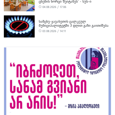
ᲪᲮᲔᲜᲘᲡ ᲮᲝᲠᲪᲘ ᲨᲔᲘᲢᲐᲜᲔᲡ’ - ᲡᲣᲡ-Ი
04.08.2026 / 17:06
ᲡᲐᲛᲪᲮᲔ-ᲯᲐᲕᲐᲮᲔᲗᲘᲡ ᲪᲐᲚᲙᲔᲣᲚ
ᲛᲣᲜᲘᲪᲘᲞᲐᲚᲘᲢᲔᲢᲨᲘ 3 ᲓᲦᲘᲗ ᲒᲐᲖᲘ ᲒᲐᲘᲗᲘᲨᲔᲑᲐ
03.08.2026 / 14:11