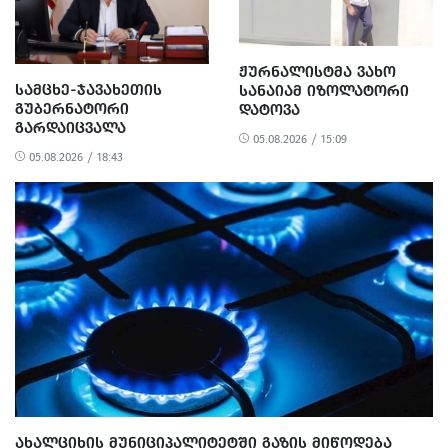
ᲟᲣᲠᲜᲐᲚᲘᲡᲢᲛᲐ ᲕᲐᲮᲝ
ᲡᲐᲛᲪᲮᲔ-ᲯᲐᲕᲐᲮᲔᲗᲘᲡ
ᲡᲐᲜᲐᲘᲐᲛ ᲘᲖᲝᲚᲐᲢᲝᲠᲘ
ᲒᲣᲑᲔᲠᲜᲐᲢᲝᲠᲘ
ᲓᲐᲢᲝᲕᲐ
ᲒᲐᲠᲓᲐᲘᲪᲕᲐᲚᲐ
05.08.2026 / 15:09
05.08.2026 / 18:43
ᲐᲮᲐᲚᲪᲘᲮᲘᲡ ᲛᲣᲜᲘᲪᲘᲞᲐᲚᲘᲢᲔᲢᲨᲘ ᲒᲐᲖᲘᲡ ᲛᲘᲬᲝᲓᲔᲑᲐ