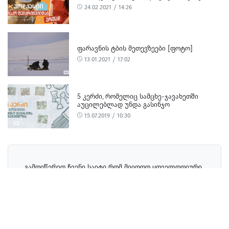
24.02.2021 / 14:26
ᲤᲐᲠᲐᲕᲜᲘᲡ ᲢᲑᲘᲡ ᲛᲔᲗᲔᲕᲖᲔᲔᲑᲘ [ᲤᲝᲢᲝ]
13.01.2021 / 17:02
5 ᲙᲔᲠᲫᲘ, ᲠᲝᲛᲔᲚᲘᲪ ᲡᲐᲛᲪᲮᲔ-ᲯᲐᲕᲐᲮᲔᲗᲨᲘ
ᲐᲣᲪᲘᲚᲔᲑᲚᲐᲓ ᲣᲜᲓᲐ ᲒᲐᲡᲘᲜᲯᲝ
15.07.2019 / 10:30
გამოიწერეთ ჩვენი საიტი რომ მიიღოთ ყოველდღიური
განახლებები!
გამოწერა