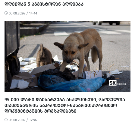
ᲓᲦᲔᲘᲓᲐᲜ 5 ᲐᲒᲕᲘᲡᲢᲝᲓᲐᲜ ᲐᲦᲓᲒᲔᲑᲐ
05.08.2026 / 14:44
95 000 ᲚᲐᲠᲘ ᲓᲐᲘᲮᲐᲠᲯᲔᲑᲐ ᲐᲮᲐᲚᲪᲘᲮᲔᲨᲘ, ᲪᲮᲝᲕᲔᲚᲗᲐ
ᲗᲐᲕᲨᲔᲡᲐᲤᲠᲘᲡ ᲡᲐᲞᲠᲝᲔᲥᲢᲝ-ᲡᲐᲮᲐᲠᲯᲗᲐᲦᲠᲘᲪᲮᲕᲝ
ᲓᲝᲙᲣᲛᲔᲜᲢᲐᲪᲘᲘᲡ ᲛᲝᲛᲖᲐᲓᲔᲑᲐᲖᲔ
03.08.2026 / 17:56