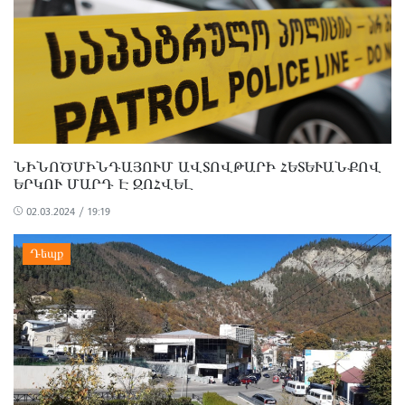
ՆԻՆՈԾՄԻՆԴԱՅՈՒՄ ԱՎՏՈՎԹԱՐԻ ՀԵՏԵՒԱՆՔՈՎ Ե
ՐԿՈՒ ՄԱՐԴ Է ԶՈՀՎԵԼ
02.03.2024 / 19:19