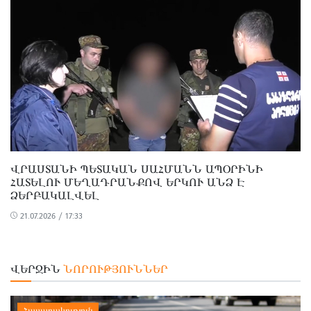
ՎՐԱՍՏԱՆԻ ՊԵՏԱԿԱՆ ՍԱՀՄԱՆՆ ԱՊՕՐԻՆԻ
ՀԱՏԵԼՈՒ ՄԵՂԱԴՐԱՆՔՈՎ ԵՐԿՈՒ ԱՆՁ Է
ՁԵՐԲԱԿԱԼՎԵԼ
21.07.2026 / 17:33
ՎԵՐՋԻՆ
ՆՈՐՈՒԹՅՈՒՆՆԵՐ