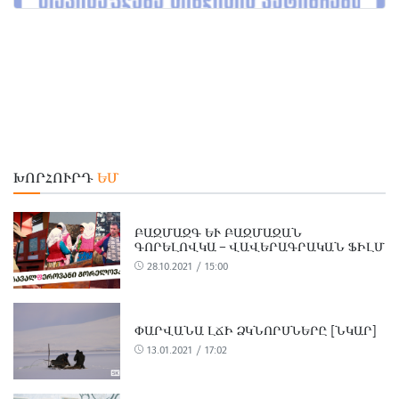
ԽՈՐՀՈՒՐԴ
ԵՄ
ԲԱԶՄԱԶԳ ԵՒ ԲԱԶՄԱԶԱՆ Գ
ՈՐԵԼՈՎԿԱ – ՎԱՎԵՐԱԳՐԱԿԱՆ ՖԻԼՄ
28.10.2021 / 15:00
ՓԱՐՎԱՆԱ ԼՃԻ ՁԿՆՈՐՍՆԵՐԸ [ՆԿԱՐ]
13.01.2021 / 17:02