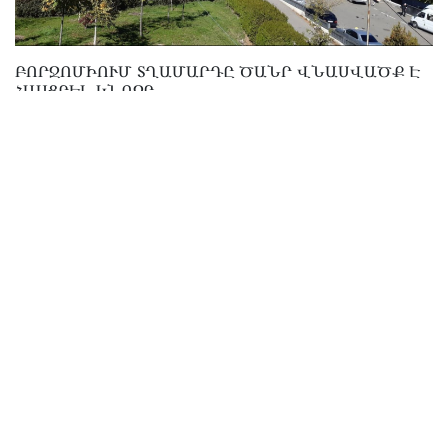
ԲՈՐՋՈՄԻՈՒՄ ՏՂԱՄԱՐԴԸ ԾԱՆՐ ՎՆԱՍՎԱԾՔ Է
ՀԱՍՑՐԵԼ ԿՆՈՋԸ
03.05.2022 / 11:13
Ո՞Ր ԴԵՊՔՈՒՄ ԿՉԵՂԱՐԿՎԻ ՈՒՌՈՒՑՔԱԲԱՆԱԿԱՆ
ՀԻՎԱՆԴՆԵՐԻ ՏԱՐԵԿԱՆ 25000 ԼԱՐԻ
ՍԱՀՄԱՆԱՉԱՓԸ