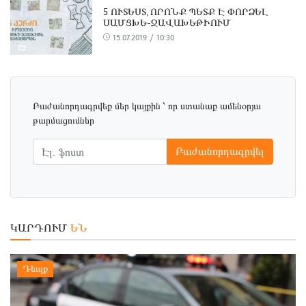
5 ՈՒՏԵՍՏ, ՈՐՈՆՔ ՊԵՏՔ Է ՓՈՐՁԵԼ
ՍԱՄՑԽԵ-ՋԱՎԱԽԵԹԻՈՒՄ
15.07.2019 / 10:30
Բաժանորդագրվեք մեր կայքին ՝ որ ստանաք ամենօրյա
թարմացումներ
Բաժանորդագրվել
ԿԱՐԴՈՒՄ
ԵՆ