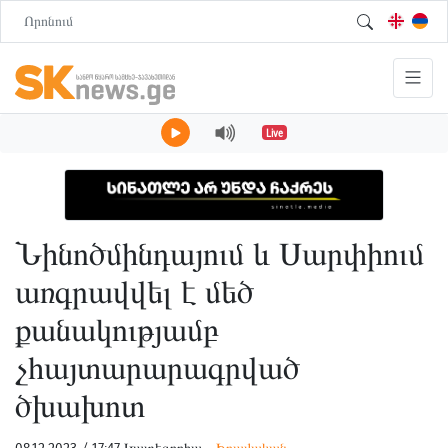
Live
Նինոծմինդայում և Սարփիում
առգրավվել է մեծ
քանակությամբ
չհայտարարագրված
ծխախոտ