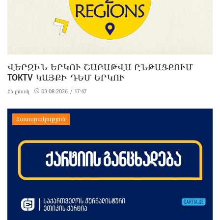
ՎԵՐՋԻՆ ԵՐԿՈՒ ՇԱԲԱԹՎԱ ԸՆԹԱՑՔՈՒՄ
TOKTV ԿԱՅՔԻ ԴԵՄ ԵՐԿՈՒ
ԿԻԲԵՐՀԱՐՁԱԿՈՒՄ Է ԻՐԱԿԱՆԱՑՎԵԼ
Հեղինակ
03.08.2026 / 17:47