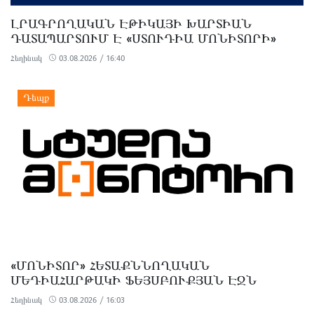
ԼՐԱԳՐՈՂԱԿԱՆ ԷԹԻԿԱՅԻ ԽԱՐՏԻԱՆ
ԴԱՏԱՊԱՐՏՈՒՄ Է «ՍՏՈՒԴԻԱ ՄՈՆԻՏՈՐԻ»
ԴԵՄ ԻՐԱԿԱՆԱՑՎԱԾ
Հեղինակ
03.08.2026 / 16:40
ԿԻԲԵՐՀԱՐՁԱԿՈՒՄՆԵՐԸ
«ՄՈՆԻՏՈՐ» ՀԵՏԱՔՆՆՈՂԱԿԱՆ
ՄԵԴԻԱՀԱՐԹԱԿԻ ՖԵՅՍԲՈՒՔՅԱՆ ԷՋՆ
ԱՅԼԵՒՍ ՀՆԱՐԱՎՈՐ ՉԷ ԳՏՆԵԼ
Հեղինակ
03.08.2026 / 16:03