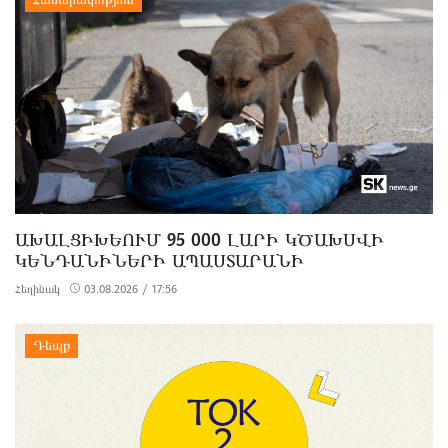
ԱԽԱԼՑԻԽԵՈՒՄ 95 000 ԼԱՐԻ ԿԾԱԽՍՎԻ
ԿԵՆԴԱՆԻՆԵՐԻ ԱՊԱՍՏԱՐԱՆԻ
ՆԱԽԱԳԾԱՅԻՆ ԵՒ ՆԱԽԱՀԱՇՎԱՅԻՆ Փ
Հեղինակ
03.08.2026 / 17:56
ԱՍՏԱԹՂԹԵՐԻ ՊԱՏՐԱՍՏՄԱՆ ՎՐԱ